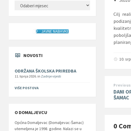
ARHIVA
Cilj rea
podizan
kvalitet
JAVNE NABAVKE
poboljša
planiran
NOVOSTI
10. sr
ODRŽANA ŠKOLSKA PRIREDBA
11. lipnja 2026.
in
Zadnje vijesti
Previous
VIŠE POSTOVA
DANI O
ŠAMAC
O DOMALJEVCU
Općina Domaljevac (Domaljevac-Šamac)
0 Co
utemeljena je 1998. godine. Nalazi se u