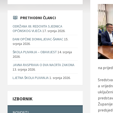
PRETHODNI ČLANCI
ODRŽANA XII. REDOVITA SJEDNICA
OPĆINSKOG VIJEĆA
17. srpnja 2026.
DANI OPĆINE DOMALJEVAC-ŠAMAC
15.
srpnja 2026.
ŠKOLA PLIVANJA – OBAVIJEST
14. srpnja
2026.
JAVNA RASPRAVA O DVA NACRTA ZAKONA
na prije
13. srpnja 2026.
LJETNA ŠKOLA PLIVANJA
1. srpnja 2026.
Sredstva
a vrijed
uključen
predsta
IZBORNIK
Županije
predsjed
NOVOSTI