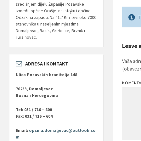
središnjem dijelu Županije Posavske
između općine Orašje na istoku i općine
2
T
Odžak na zapadu. Na 41.7 Km
živi oko 7000
stanovnika u naseljenim mjestima :
Domaljevac, Bazik, Grebnice, Brvnik i
Tursinovac.
Leave 
Vaša adr
ADRESA I KONTAKT
(obavez
Ulica Posavskih branitelja 148
KOMENT
76233, Domaljevac
Bosna i Hercegovina
Tel: 031 / 716 – 600
Fax: 031 / 716 – 604
Email:
opcina.domaljevac@outlook.co
m