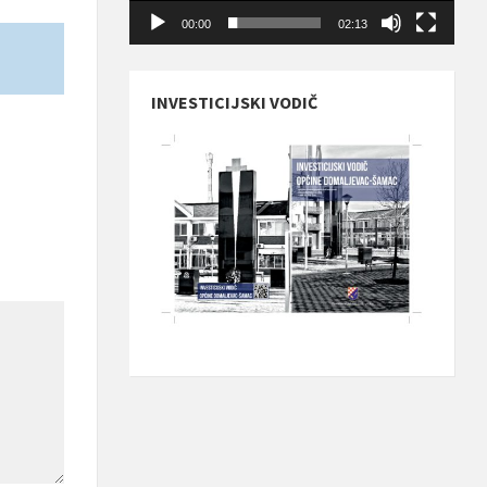
00:00
02:13
INVESTICIJSKI VODIČ