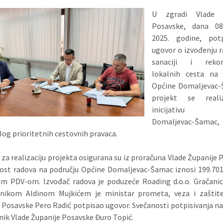
U zgradi Vlade Ž
Posavske, dana 08
2025. godine, pot
ugovor o izvođenju 
sanaciji i rekons
lokalnih cesta na 
Općine Domaljevac-
projekt se reali
inicijativu 
Domaljevac-Šamac,
dlog prioritetnih cestovnih
pravaca.
 za realizaciju projekta osigurana su iz proračuna Vlade Županije 
nost radova na području Općine Domaljevac-Šamac iznosi 199.70
im PDV-om. Izvođač radova je poduzeće Roading d.o.o. Gračanic
vnikom Aldinom Mujkićem je ministar prometa, veza i zaštite
 Posavske Pero Radić potpisao ugovor. Svečanosti potpisivanja naz
nik Vlade Županije Posavske Đuro Topić.