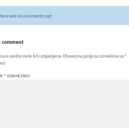
here are no comments yet
a comment
esa e-pošte neće biti objavljena.
Obavezna polja su označena sa
*
no)
AR
* (OBAVEZNO)