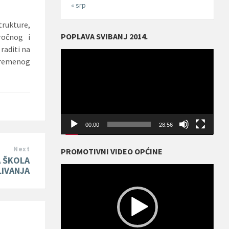
« srp
trukture,
POPLAVA SVIBANJ 2014.
ročnog i
raditi na
Reproduktor
videozapisa
ovremenog
00:00
28:56
Next
PROMOTIVNI VIDEO OPĆINE
A ŠKOLA
Reproduktor
LIVANJA
videozapisa