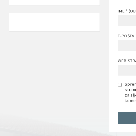
IME
* (O
E-POŠTA
WEB-STR
Sprem
stran
za sl
komen