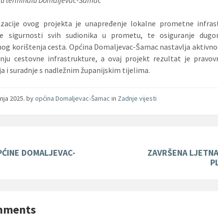
lizacije ovog projekta je unapređenje lokalne prometne infras
je sigurnosti svih sudionika u prometu, te osiguranje dugo
nog korištenja cesta. Općina Domaljevac-Šamac nastavlja aktivno 
nju cestovne infrastrukture, a ovaj projekt rezultat je prav
ja i suradnje s nadležnim županijskim tijelima.
pnja 2025.
by
općina Domaljevac-Šamac
in
Zadnje vijesti
PĆINE DOMALJEVAC-
ZAVRŠENA LJETN
P
mments