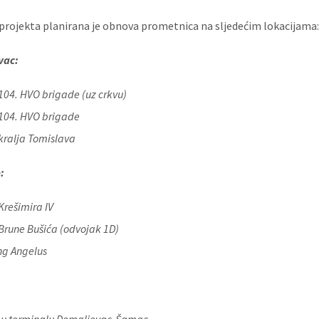
 projekta planirana je obnova prometnica na sljedećim lokacijama
vac:
 104. HVO brigade (uz crkvu)
 104. HVO brigade
 kralja Tomislava
:
Krešimira IV
 Brune Bušića (odvojak 1D)
ng Angelus
 u terminalu Domaljevac-Šamac