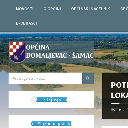
Skip
Skip
Skip
Skip
to
to
to
to
NOVOSTI
O OPĆINI
OPĆINSKI NAČELNIK
OPĆ
content
left
right
footer
sidebar
sidebar
E-OBRASCI
SEARCH:
POT
LOK
e-Dijaspora
Home
/
Službena glasila