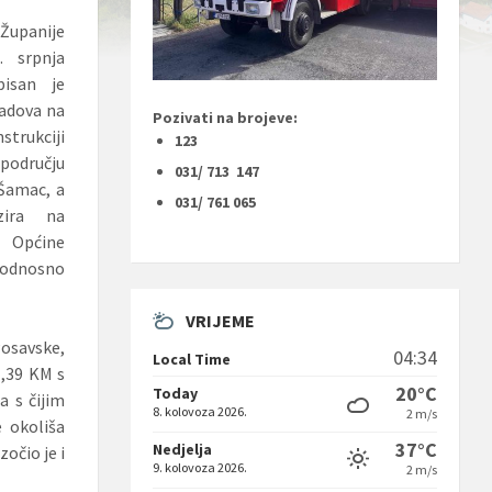
upanije
. srpnja
pisan je
radova na
Pozivati na brojeve:
trukciji
123
području
031/ 713 147
Šamac, a
031/ 761 065
zira na
Općine
 odnosno
VRIJEME
Posavske,
04:34
Local Time
1,39 KM s
20°C
Today
a s čijim
8. kolovoza 2026.
2 m/s
 okoliša
37°C
Nedjelja
očio je i
9. kolovoza 2026.
2 m/s