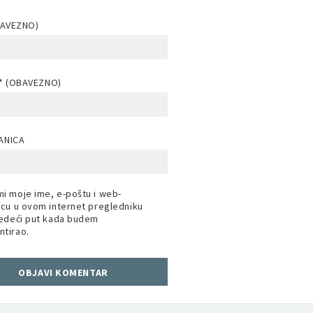
BAVEZNO)
* (OBAVEZNO)
ANICA
i moje ime, e-poštu i web-
icu u ovom internet pregledniku
jedeći put kada budem
tirao.