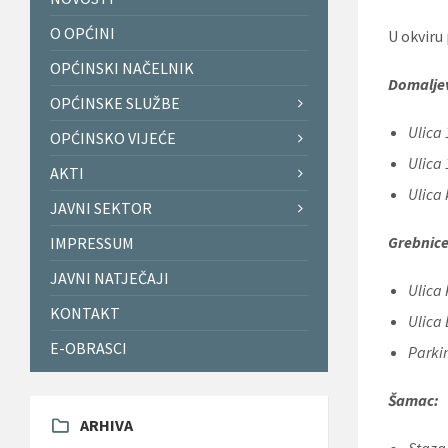
O OPĆINI
U okviru
OPĆINSKI NAČELNIK
Domalje
OPĆINSKE SLUŽBE
Ulica
OPĆINSKO VIJEĆE
Ulica
AKTI
Ulica
JAVNI SEKTOR
Grebnice
IMPRESSUM
JAVNI NATJEČAJI
Ulica 
KONTAKT
Ulica
E-OBRASCI
Parki
Šamac:
ARHIVA
Staza