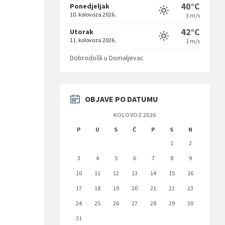
40°C
Ponedjeljak
10. kolovoza 2026.
3 m/s
:
42°C
Utorak
11. kolovoza 2026.
1 m/s
Dobrodošli u Domaljevac
OBJAVE PO DATUMU
KOLOVOZ 2026
P
U
S
Č
P
S
N
1
2
3
4
5
6
7
8
9
10
11
12
13
14
15
16
17
18
19
20
21
22
23
24
25
26
27
28
29
30
31