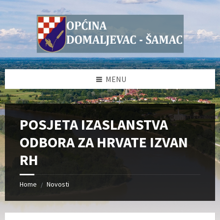
Skip
Skip
Skip
Skip
to
to
to
to
content
left
right
footer
sidebar
sidebar
MENU
POSJETA IZASLANSTVA
ODBORA ZA HRVATE IZVAN
RH
Home
Novosti
/