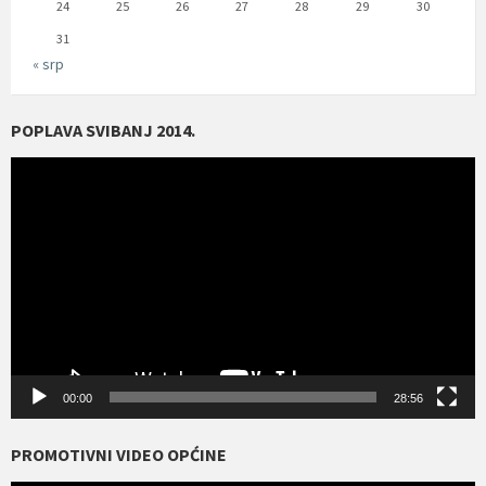
24
25
26
27
28
29
30
31
« srp
POPLAVA SVIBANJ 2014.
Reproduktor
videozapisa
00:00
28:56
PROMOTIVNI VIDEO OPĆINE