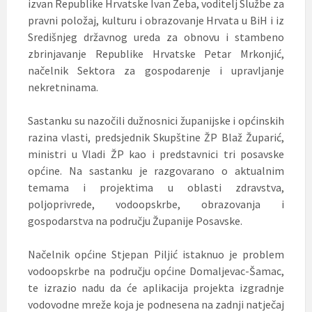
izvan Republike Hrvatske Ivan Zeba, voditelj Službe za
pravni položaj, kulturu i obrazovanje Hrvata u BiH i iz
Središnjeg državnog ureda za obnovu i stambeno
zbrinjavanje Republike Hrvatske Petar Mrkonjić,
načelnik Sektora za gospodarenje i upravljanje
nekretninama.
Sastanku su nazočili dužnosnici županijske i općinskih
razina vlasti, predsjednik Skupštine ŽP Blaž Župarić,
ministri u Vladi ŽP kao i predstavnici tri posavske
općine. Na sastanku je razgovarano o aktualnim
temama i projektima u oblasti zdravstva,
poljoprivrede, vodoopskrbe, obrazovanja i
gospodarstva na području Županije Posavske.
Načelnik općine Stjepan Piljić istaknuo je problem
vodoopskrbe na području općine Domaljevac-Šamac,
te izrazio nadu da će aplikacija projekta izgradnje
vodovodne mreže koja je podnesena na zadnji natječaj