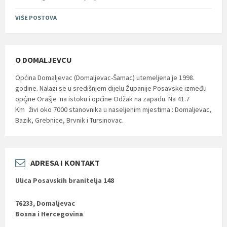
VIŠE POSTOVA
O DOMALJEVCU
Općina Domaljevac (Domaljevac-Šamac) utemeljena je 1998.
godine. Nalazi se u središnjem dijelu Županije Posavske između
općine Orašje na istoku i općine Odžak na zapadu. Na 41.7
2
Km
živi oko 7000 stanovnika u naseljenim mjestima : Domaljevac,
Bazik, Grebnice, Brvnik i Tursinovac.
ADRESA I KONTAKT
Ulica Posavskih branitelja 148
76233, Domaljevac
Bosna i Hercegovina