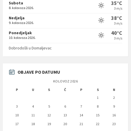
35°C
Subota
8. kolovoza 2026.
3 m/s
38°C
Nedjelja
9. kolovoza 2026.
3 m/s
40°C
Ponedjeljak
10. kolovoza 2026.
3 m/s
Dobrodošli u Domaljevac
OBJAVE PO DATUMU
KOLOVOZ 2026
P
U
S
Č
P
S
N
1
2
3
4
5
6
7
8
9
10
11
12
13
14
15
16
17
18
19
20
21
22
23