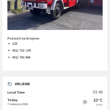
Pozivati na brojeve:
123
031/ 713 147
031/ 761 065
VRIJEME
03:48
Local Time
23°C
Today
7. kolovoza 2026.
1 m/s