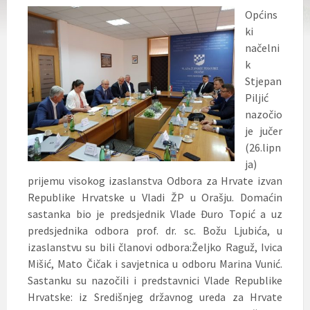
Općins
ki
načelni
k
Stjepan
Piljić
nazočio
je jučer
(26.lipn
ja)
prijemu visokog izaslanstva Odbora za Hrvate izvan
Republike Hrvatske u Vladi ŽP u Orašju. Domaćin
sastanka bio je predsjednik Vlade Đuro Topić a uz
predsjednika odbora prof. dr. sc. Božu Ljubića, u
izaslanstvu su bili članovi odbora:
Željko Raguž, Ivica
Mišić, Mato Čičak i savjetnica u odboru Marina Vunić.
Sastanku su nazočili i predstavnici Vlade Republike
Hrvatske: iz Središnjeg državnog ureda za Hrvate