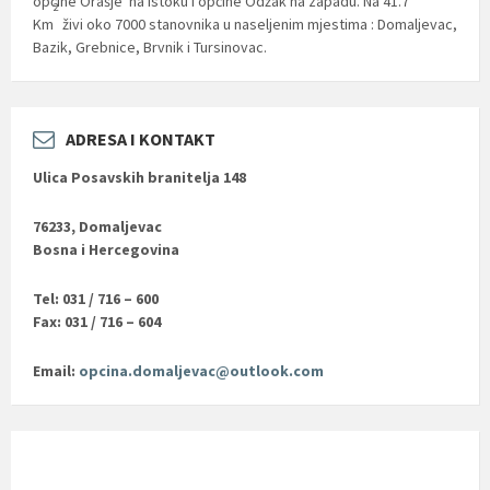
općine Orašje na istoku i općine Odžak na zapadu. Na 41.7
2
Km
živi oko 7000 stanovnika u naseljenim mjestima : Domaljevac,
Bazik, Grebnice, Brvnik i Tursinovac.
ADRESA I KONTAKT
Ulica Posavskih branitelja 148
76233, Domaljevac
Bosna i Hercegovina
Tel: 031 / 716 – 600
Fax: 031 / 716 – 604
Email:
opcina.domaljevac@outlook.com