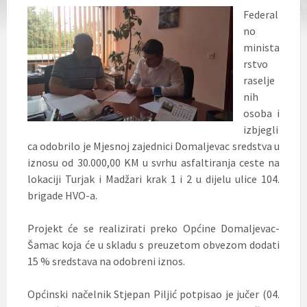
Federal
no
minista
rstvo
raselje
nih
osoba i
izbjegli
ca odobrilo je Mjesnoj zajednici Domaljevac sredstva u
iznosu od 30.000,00 KM u svrhu asfaltiranja ceste na
lokaciji Turjak i Madžari krak 1 i 2 u dijelu ulice 104.
brigade HVO-a.
Projekt će se realizirati preko Općine Domaljevac-
Šamac koja će u skladu s preuzetom obvezom dodati
15 % sredstava na odobreni iznos.
Općinski načelnik Stjepan Piljić potpisao je jučer (04.