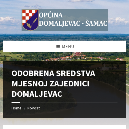
Skip
Skip
Skip
Skip
to
to
to
to
content
left
right
footer
sidebar
sidebar
MENU
ODOBRENA SREDSTVA
MJESNOJ ZAJEDNICI
DOMALJEVAC
Home
Novosti
/