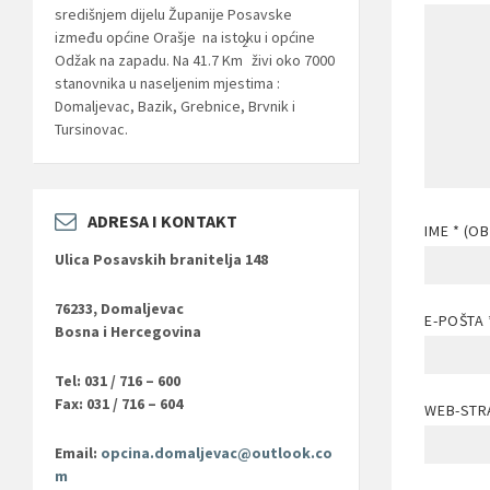
središnjem dijelu Županije Posavske
između općine Orašje na istoku i općine
2
Odžak na zapadu. Na 41.7 Km
živi oko 7000
stanovnika u naseljenim mjestima :
Domaljevac, Bazik, Grebnice, Brvnik i
Tursinovac.
ADRESA I KONTAKT
IME
* (O
Ulica Posavskih branitelja 148
76233, Domaljevac
E-POŠTA
Bosna i Hercegovina
Tel: 031 / 716 – 600
Fax: 031 / 716 – 604
WEB-STR
Email:
opcina.domaljevac@outlook.co
m