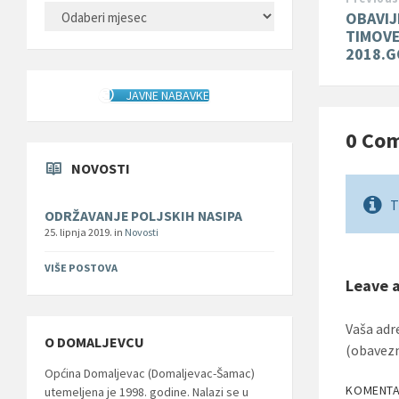
ARHIVA
OBAVIJ
TIMOVE
2018.G
JAVNE NABAVKE
0 Co
NOVOSTI
T
ODRŽAVANJE POLJSKIH NASIPA
25. lipnja 2019.
in
Novosti
VIŠE POSTOVA
Leave 
Vaša adr
O DOMALJEVCU
(obavez
Općina Domaljevac (Domaljevac-Šamac)
KOMENT
utemeljena je 1998. godine. Nalazi se u