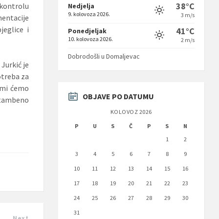
38°C
 kontrolu
Nedjelja
9. kolovoza 2026.
3 m/s
entacije
jeglice i
41°C
Ponedjeljak
10. kolovoza 2026.
2 m/s
Dobrodošli u Domaljevac
Jurkić je
otreba za
m mi ćemo
OBJAVE PO DATUMU
stambeno
KOLOVOZ 2026
P
U
S
Č
P
S
N
1
2
3
4
5
6
7
8
9
10
11
12
13
14
15
16
17
18
19
20
21
22
23
24
25
26
27
28
29
30
31
Next