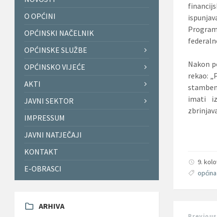
financij
O OPĆINI
ispunja
Programa
OPĆINSKI NAČELNIK
federaln
OPĆINSKE SLUŽBE
Nakon po
OPĆINSKO VIJEĆE
rekao: „
AKTI
stambeno
imati i
JAVNI SEKTOR
zbrinjav
IMPRESSUM
JAVNI NATJEČAJI
KONTAKT
9. kol
E-OBRASCI
općina
ARHIVA
Previous