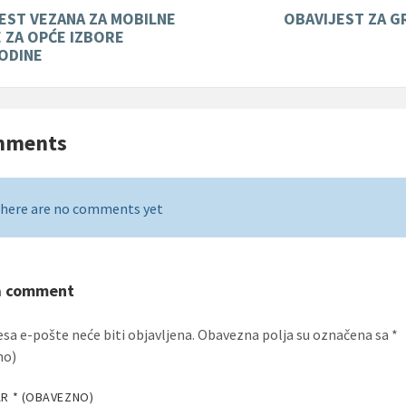
EST VEZANA ZA MOBILNE
OBAVIJEST ZA 
 ZA OPĆE IZBORE
ODINE
mments
here are no comments yet
a comment
esa e-pošte neće biti objavljena.
Obavezna polja su označena sa
*
no)
AR
* (OBAVEZNO)