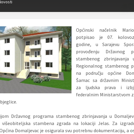
Novosti
Općinski načelnik Mari
potpisao je 07. kolovo
godine, u Sarajevu Spo
provođenju Državnog p
stambenog zbrinjavanja 
Regionalnog stambenog 
na području općine Dom
Šamac sa državnim Minis
za ljudska prava i izbj
federalnim Ministarstvom z
zbjeglice.
cijom Državnog programa stambenog zbrinjavanja u Domaljev
i višeobiteljska stambena zgrada na lokaciji Jelas. Za izgra
Općina Domaljevac je osigurala svu potrebnu dokumentaciju, a o