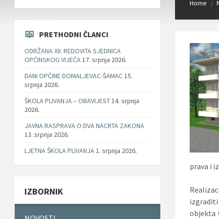
Home
/
PRETHODNI ČLANCI
ODRŽANA XII. REDOVITA SJEDNICA
OPĆINSKOG VIJEĆA
17. srpnja 2026.
DANI OPĆINE DOMALJEVAC-ŠAMAC
15.
srpnja 2026.
ŠKOLA PLIVANJA – OBAVIJEST
14. srpnja
2026.
JAVNA RASPRAVA O DVA NACRTA ZAKONA
13. srpnja 2026.
LJETNA ŠKOLA PLIVANJA
1. srpnja 2026.
prava i i
Realiza
IZBORNIK
izgradit
objekta 
NOVOSTI