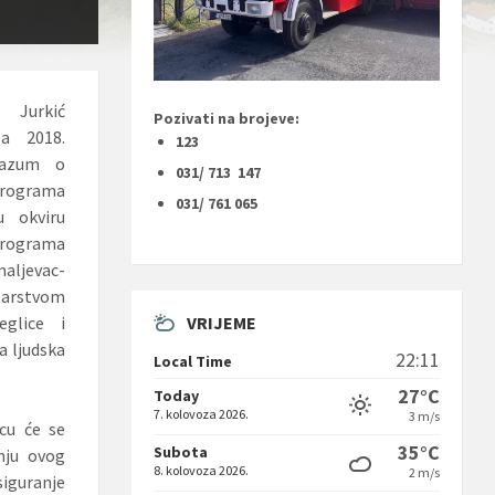
o Jurkić
Pozivati na brojeve:
za 2018.
123
razum o
031/ 713 147
rograma
031/ 761 065
u okviru
programa
aljevac-
tarstvom
VRIJEME
eglice i
a ljudska
22:11
Local Time
27°C
Today
7. kolovoza 2026.
3 m/s
cu će se
35°C
Subota
dnju ovog
8. kolovoza 2026.
2 m/s
siguranje