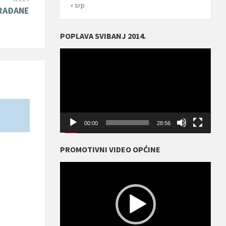
« srp
GRAĐANE
POPLAVA SVIBANJ 2014.
Reproduktor
videozapisa
00:00
28:56
PROMOTIVNI VIDEO OPĆINE
Reproduktor
videozapisa