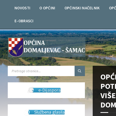
Skip
Skip
Skip
Skip
to
to
to
to
NOVOSTI
O OPĆINI
OPĆINSKI NAČELNIK
OPĆ
content
left
right
footer
sidebar
sidebar
E-OBRASCI
SEARCH:
OPĆ
POT
e-Dijaspora
VIŠ
DOM
Službena glasila