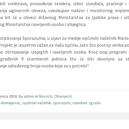
skih sredstava, provođenje tendera, izbor izvođača, praćenje i
vanja ugovornih obveza, sveukupan nadzor i monitoring implem
 bit će u obvezi državnog Ministarstva za ljudska prava i izb
og Ministarstva raseljenih osoba i izbjeglica.
tpisivanja Sporazuma, u izjavi za medije općinski načelnik Mario 
Projekt je izuzetno važan za našu općinu zato što postoji velika p
 zbrinjavanje izbjeglih i raseljenih osoba. Kroz ovaj progra
zgrađenih 9 stambenih jedinica što će biti dovoljno za 
anje određenog broja osoba koje su u potrebi“.
ovoza 2018.
by
admin
in
Novosti
,
Obavijesti
 domaljevac
,
općinski načelnik. sporazum
,
stamben zgrada