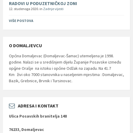
RADOVI U PODUZETNIČKOJ ZONI
12. studenoga 2020.
in
Zadnje vijesti
VIŠE POSTOVA
O DOMALJEVCU
Općina Domaljevac (Domaljevac-Šamac) utemeljena je 1998.
godine. Nalazi se u središnjem dijelu Županije Posavske između
općine Orašje na istoku i općine Odžak na zapadu. Na 41.7
2
Km
živi oko 7000 stanovnika u naseljenim mjestima : Domaljevac,
Bazik, Grebnice, Brvnik i Tursinovac.
ADRESA I KONTAKT
Ulica Posavskih branitelja 148
76233, Domaljevac