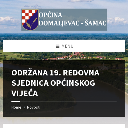
Skip
Skip
Skip
Skip
to
to
to
to
content
left
right
footer
sidebar
sidebar
MENU
ODRŽANA 19. REDOVNA
SJEDNICA OPĆINSKOG
VIJEĆA
Home
Novosti
/