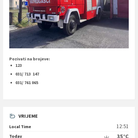
Pozivati na brojeve:
123
031/ 713 147
031/ 761 065
VRIJEME
12:51
Local Time
35°C
Today