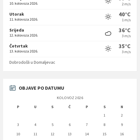
10. kolovoza 2026.
2 m/s
40°C
Utorak
11. kolovoza 2026.
1 m/s
36°C
Srijeda
12. kolovoza 2026.
3 m/s
35°C
Četvrtak
13. kolovoza 2026.
3 m/s
Dobrodošli u Domaljevac
OBJAVE PO DATUMU
KOLOVOZ 2026
P
U
S
Č
P
S
N
1
2
3
4
5
6
7
8
9
10
11
12
13
14
15
16