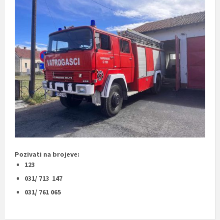
Pozivati na brojeve:
123
031/ 713 147
031/ 761 065