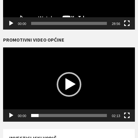
00:00
28:56
PROMOTIVNI VIDEO OPĆINE
Reproduktor
videozapisa
00:00
02:13
INVESTICIJSKI VODIČ