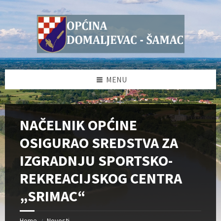
Skip
Skip
Skip
Skip
to
to
to
to
content
left
right
footer
sidebar
sidebar
MENU
NAČELNIK OPĆINE
OSIGURAO SREDSTVA ZA
IZGRADNJU SPORTSKO-
REKREACIJSKOG CENTRA
„SRIMAC“
Home
Novosti
/