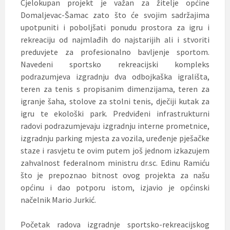
Cjelokupan projekt je važan za žitelje općine
Domaljevac-Šamac zato što će svojim sadržajima
upotpuniti i poboljšati ponudu prostora za igru i
rekreaciju od najmlađih do najstarijih ali i stvoriti
preduvjete za profesionalno bavljenje sportom.
Navedeni sportsko rekreacijski kompleks
podrazumjeva izgradnju dva odbojkaška igrališta,
teren za tenis s propisanim dimenzijama, teren za
igranje šaha, stolove za stolni tenis, dječiji kutak za
igru te ekološki park. Predviđeni infrastrukturni
radovi podrazumjevaju izgradnju interne prometnice,
izgradnju parking mjesta za vozila, uređenje pješačke
staze i rasvjetu te ovim putem još jednom izkazujem
zahvalnost federalnom ministru dr.sc. Edinu Ramiću
što je prepoznao bitnost ovog projekta za našu
općinu i dao potporu istom, izjavio je općinski
načelnik Mario Jurkić.
Početak radova izgradnje sportsko-rekreacijskog