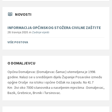
NOVOSTI
INFORMACIJA OPĆINSKOG STOŽERA CIVILNE ZAŠTITE
28. travnja 2020.
in
Zadnje vijesti
VIŠE POSTOVA
O DOMALJEVCU
Općina Domaljevac (Domaljevac-Šamac) utemeljena je 1998.
godine. Nalazi se u središnjem dijelu Županije Posavske između
općine Orašje na istoku i općine Odžak na zapadu. Na 41.7
2
Km
živi oko 7000 stanovnika u naseljenim mjestima : Domaljevac,
Bazik, Grebnice, Brvnik i Tursinovac.