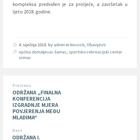
kompleksa predviđen je za proljeće, a završetak u
ljeto 2018. godine.
4. siječnja 2018.
by
admin
in
Novosti
,
Obavijesti
općina domaljevac-šamac
,
sportsko-rekreacijski centar
srimac
Previous
ODRŽANA „FINALNA
KONFERENCIJA
IZGRADNJE MJERA
POVJERENJA MEĐU
MLADIMA“
Next
ODRŽANA I.