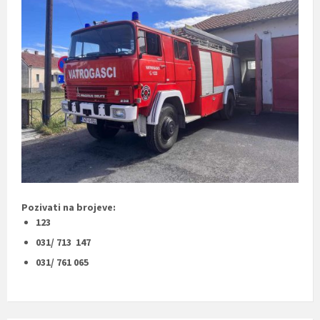
Pozivati na brojeve:
123
031/ 713 147
031/ 761 065