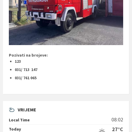
Pozivati na brojeve:
123
031/ 713 147
031/ 761 065
VRIJEME
08:02
Local Time
27°C
Today