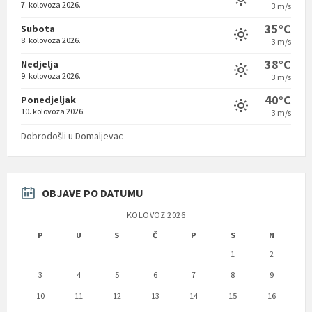
7. kolovoza 2026.
3 m/s
35°C
Subota
8. kolovoza 2026.
3 m/s
38°C
Nedjelja
9. kolovoza 2026.
3 m/s
40°C
Ponedjeljak
10. kolovoza 2026.
3 m/s
Dobrodošli u Domaljevac
OBJAVE PO DATUMU
KOLOVOZ 2026
P
U
S
Č
P
S
N
1
2
3
4
5
6
7
8
9
10
11
12
13
14
15
16