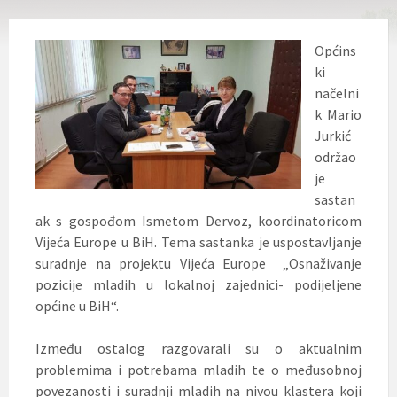
Općins
ki
načelni
k Mario
Jurkić
održao
je
sastan
ak s gospođom Ismetom Dervoz, koordinatoricom
Vijeća Europe u BiH. Tema sastanka je uspostavljanje
suradnje na projektu Vijeća Europe „Osnaživanje
pozicije mladih u lokalnoj zajednici- podijeljene
općine u BiH“.
Između ostalog razgovarali su o aktualnim
problemima i potrebama mladih te o međusobnoj
povezanosti i suradnji mladih na nivou klastera koji