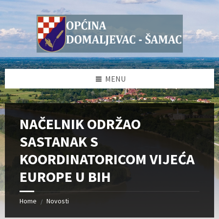
Skip
Skip
Skip
Skip
to
to
to
to
content
left
right
footer
sidebar
sidebar
MENU
NAČELNIK ODRŽAO
SASTANAK S
KOORDINATORICOM VIJEĆA
EUROPE U BIH
Home
Novosti
/