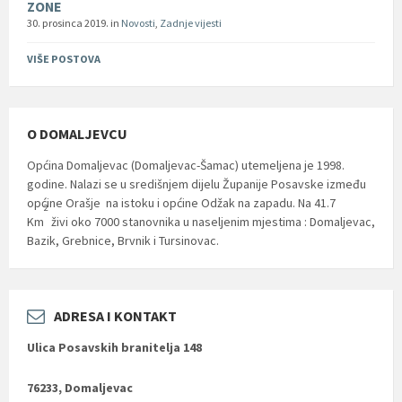
ZONE
30. prosinca 2019.
in
Novosti
,
Zadnje vijesti
VIŠE POSTOVA
O DOMALJEVCU
Općina Domaljevac (Domaljevac-Šamac) utemeljena je 1998.
godine. Nalazi se u središnjem dijelu Županije Posavske između
općine Orašje na istoku i općine Odžak na zapadu. Na 41.7
2
Km
živi oko 7000 stanovnika u naseljenim mjestima : Domaljevac,
Bazik, Grebnice, Brvnik i Tursinovac.
ADRESA I KONTAKT
Ulica Posavskih branitelja 148
76233, Domaljevac