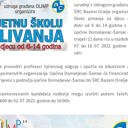
suradnji s Udrugom građan
ŠRC Bazeni Orašje organizi
školu plivanja za djecu 
dobi od 6 do 14 godina s 
općine Domaljevac-Šamac a
trajati 11 dana i to u razdob
07. do 16. 07. 2021. godine
sati.
 provoditi profesori tjelesnog odgoja i sporta sa iskustvom 
spomenutih organizacija. Općina Domaljevac-Šamac će financirat
rijevoz s područja općine Domaljevac-Šamac do ŠRC Bazeni Orašje 
zainteresiranih kandidata roditelji mogu izvršiti putem telef
600 do 02. 07. 2021. godine do 16:00h.