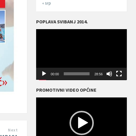
« srp
POPLAVA SVIBANJ 2014.
Reproduktor
videozapisa
00:00
28:56
PROMOTIVNI VIDEO OPĆINE
Reproduktor
videozapisa
Next