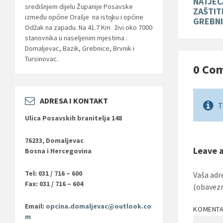
NATJEČ
središnjem dijelu Županije Posavske
ZAŠTIT
između općine Orašje na istoku i općine
GREBN
2
Odžak na zapadu. Na 41.7 Km
živi oko 7000
stanovnika u naseljenim mjestima :
Domaljevac, Bazik, Grebnice, Brvnik i
Tursinovac.
0 Co
ADRESA I KONTAKT
T
Ulica Posavskih branitelja 148
76233, Domaljevac
Leave 
Bosna i Hercegovina
Tel: 031 / 716 – 600
Vaša adr
Fax: 031 / 716 – 604
(obavez
Email:
opcina.domaljevac@outlook.co
KOMENT
m