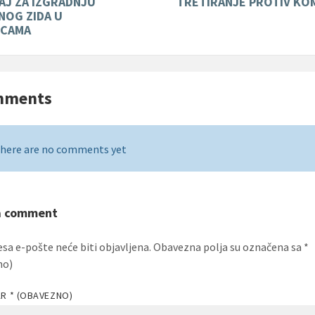
AJ ZA IZGRADNJU
TRETIRANJE PROTIV KO
NOG ZIDA U
ICAMA
mments
here are no comments yet
a comment
esa e-pošte neće biti objavljena.
Obavezna polja su označena sa
*
no)
AR
* (OBAVEZNO)