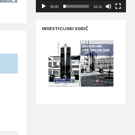
MARACA
00:00
02:13
INVESTICIJSKI VODIČ