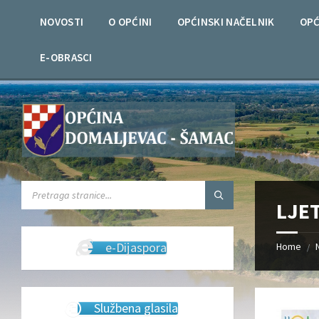
Skip
Skip
Skip
Skip
to
to
to
to
NOVOSTI
O OPĆINI
OPĆINSKI NAČELNIK
OPĆ
content
left
right
footer
sidebar
sidebar
E-OBRASCI
SEARCH:
LJE
e-Dijaspora
Home
/
Službena glasila