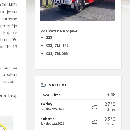
a OLIMP i
ra ljetnu
starosne
područja
Pozivati na brojeve:
 koja će
123
lju od 05.
031/ 713 147
 od 10-13
031/ 761 065
a koji su
i obuku i
i nazad.
VRIJEME
19:46
Local Time
ona broj:
27°C
Today
7. kolovoza 2026.
2 m/s
35°C
Subota
8. kolovoza 2026.
2 m/s