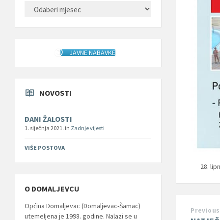
ARHIVA
JAVNE NABAVKE
NOVOSTI
DANI ŽALOSTI
1. siječnja 2021.
in
Zadnje vijesti
VIŠE POSTOVA
28. lip
O DOMALJEVCU
Općina Domaljevac (Domaljevac-Šamac)
Previous
utemeljena je 1998. godine. Nalazi se u