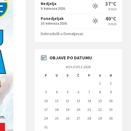
37°C
Nedjelja
9. kolovoza 2026.
3 m/s
40°C
Ponedjeljak
10. kolovoza 2026.
3 m/s
Dobrodošli u Domaljevac
OBJAVE PO DATUMU
KOLOVOZ 2026
P
U
S
Č
P
S
N
1
2
3
4
5
6
7
8
9
10
11
12
13
14
15
16
17
18
19
20
21
22
23
24
25
26
27
28
29
30
31