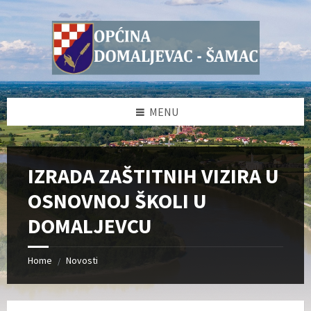
Skip
Skip
Skip
Skip
to
to
to
to
content
left
right
footer
sidebar
sidebar
MENU
IZRADA ZAŠTITNIH VIZIRA U
OSNOVNOJ ŠKOLI U
DOMALJEVCU
Home
Novosti
/