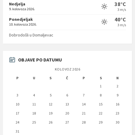
9. kolovoza 2026.
3 m/s
40°C
Ponedjeljak
10. kolovoza 2026.
3 m/s
Dobrodošli u Domaljevac
OBJAVE PO DATUMU
KOLOVOZ 2026
P
U
S
Č
P
S
N
1
2
3
4
5
6
7
8
9
10
11
12
13
14
15
16
17
18
19
20
21
22
23
24
25
26
27
28
29
30
31
« srp