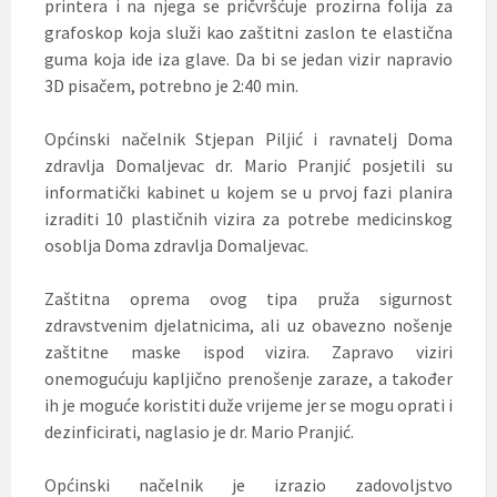
printera i na njega se pričvršćuje prozirna folija za
grafoskop koja služi kao zaštitni zaslon te elastična
guma koja ide iza glave. Da bi se jedan vizir napravio
3D pisačem, potrebno je 2:40 min.
Općinski načelnik Stjepan Piljić i ravnatelj Doma
zdravlja Domaljevac dr. Mario Pranjić posjetili su
informatički kabinet u kojem se u prvoj fazi planira
izraditi 10 plastičnih vizira za potrebe medicinskog
osoblja Doma zdravlja Domaljevac.
Zaštitna oprema ovog tipa pruža sigurnost
zdravstvenim djelatnicima, ali uz obavezno nošenje
zaštitne maske ispod vizira. Zapravo viziri
onemogućuju kapljično prenošenje zaraze, a također
ih je moguće koristiti duže vrijeme jer se mogu oprati i
dezinficirati, naglasio je dr. Mario Pranjić.
Općinski načelnik je izrazio zadovoljstvo