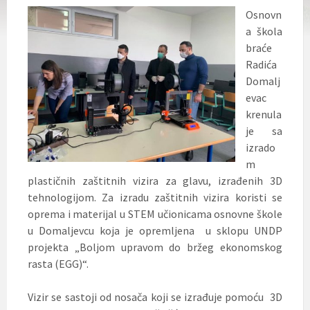
Osnovn
a škola
braće
Radića
Domalj
evac
krenula
je sa
izrado
m
plastičnih zaštitnih vizira za glavu, izrađenih 3D
tehnologijom. Za izradu zaštitnih vizira koristi se
oprema i materijal u STEM učionicama osnovne škole
u Domaljevcu koja je opremljena u sklopu UNDP
projekta „Boljom upravom do bržeg ekonomskog
rasta (EGG)“.
Vizir se sastoji od nosača koji se izrađuje pomoću 3D