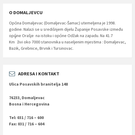
O DOMALJEVCU
Općina Domaljevac (Domaljevac-Šamac) utemeljena je 1998.
godine. Nalazi se u središnjem dijelu Županije Posavske između
općine Orašje na istoku i općine Odžak na zapadu. Na 41.7
2
Km
živi oko 7000 stanovnika u naseljenim mjestima : Domaljevac,
Bazik, Grebnice, Brvnik i Tursinovac.
ADRESA I KONTAKT
Ulica Posavskih branitelja 148
76233, Domaljevac
Bosna i Hercegovina
Tel: 031 / 716 – 600
Fax: 031 / 716 – 604