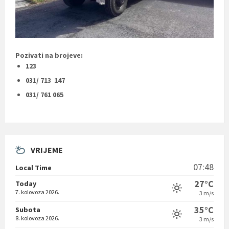
Pozivati na brojeve:
123
031/ 713 147
031/ 761 065
VRIJEME
07:48
Local Time
27°C
Today
7. kolovoza 2026.
3 m/s
35°C
Subota
8. kolovoza 2026.
3 m/s
38°C
Nedjelja