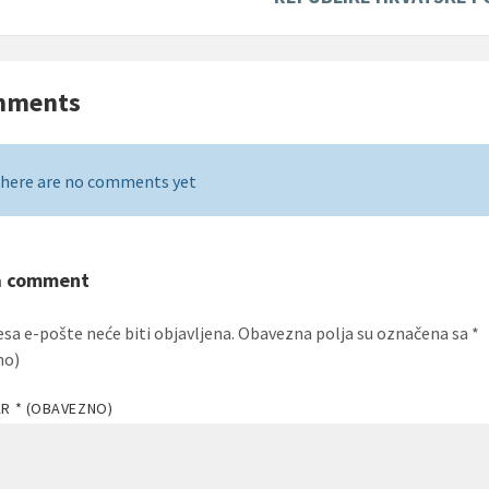
mments
here are no comments yet
a comment
esa e-pošte neće biti objavljena.
Obavezna polja su označena sa
*
no)
AR
* (OBAVEZNO)