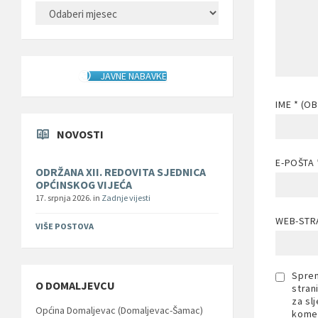
ARHIVA
JAVNE NABAVKE
IME
* (O
NOVOSTI
E-POŠTA
ODRŽANA XII. REDOVITA SJEDNICA
OPĆINSKOG VIJEĆA
17. srpnja 2026.
in
Zadnje vijesti
WEB-STR
VIŠE POSTOVA
Sprem
O DOMALJEVCU
stran
za sl
Općina Domaljevac (Domaljevac-Šamac)
komen