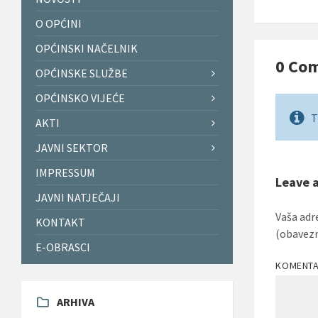
O OPĆINI
OPĆINSKI NAČELNIK
0 Co
OPĆINSKE SLUŽBE
OPĆINSKO VIJEĆE
T
AKTI
JAVNI SEKTOR
IMPRESSUM
Leave 
JAVNI NATJEČAJI
Vaša adr
KONTAKT
(obavez
E-OBRASCI
KOMENT
ARHIVA