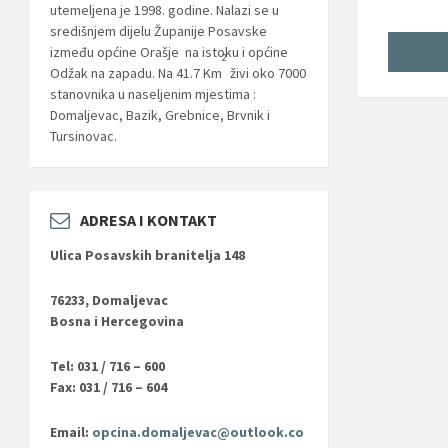
utemeljena je 1998. godine. Nalazi se u
središnjem dijelu Županije Posavske
između općine Orašje na istoku i općine
2
Odžak na zapadu. Na 41.7 Km
živi oko 7000
stanovnika u naseljenim mjestima :
Domaljevac, Bazik, Grebnice, Brvnik i
Tursinovac.
ADRESA I KONTAKT
Ulica Posavskih branitelja 148
76233, Domaljevac
Bosna i Hercegovina
Tel: 031 / 716 – 600
Fax: 031 / 716 – 604
Email:
opcina.domaljevac@outlook.co