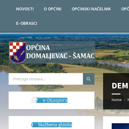
Skip
Skip
Skip
Skip
to
to
to
to
NOVOSTI
O OPĆINI
OPĆINSKI NAČELNIK
OPĆ
content
left
right
footer
sidebar
sidebar
E-OBRASCI
SEARCH:
DEM
e-Dijaspora
Home
/
Službena glasila