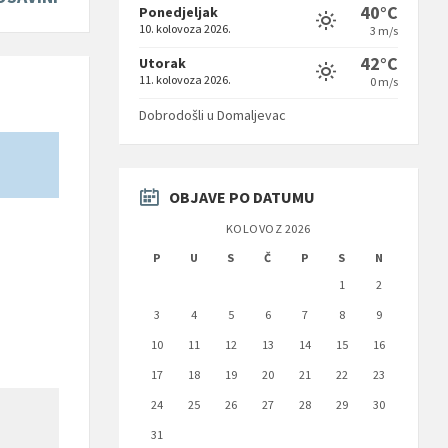
40°C
Ponedjeljak
10. kolovoza 2026.
3 m/s
42°C
Utorak
11. kolovoza 2026.
0 m/s
Dobrodošli u Domaljevac
OBJAVE PO DATUMU
KOLOVOZ 2026
P
U
S
Č
P
S
N
1
2
3
4
5
6
7
8
9
10
11
12
13
14
15
16
17
18
19
20
21
22
23
24
25
26
27
28
29
30
31