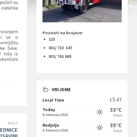
očeli su
zadatka
.
niranjem
Pozivati na brojeve:
i se o
123
ljištu
031/ 713 147
ke Save.
 Ivša iz
031/ 761 065
i okončani
VRIJEME
15:47
Local Time
33°C
Today
8. kolovoza 2026.
3 m/s
Next
35°C
Nedjelja
EDNICE
9. kolovoza 2026.
3 m/s
OSAVINI