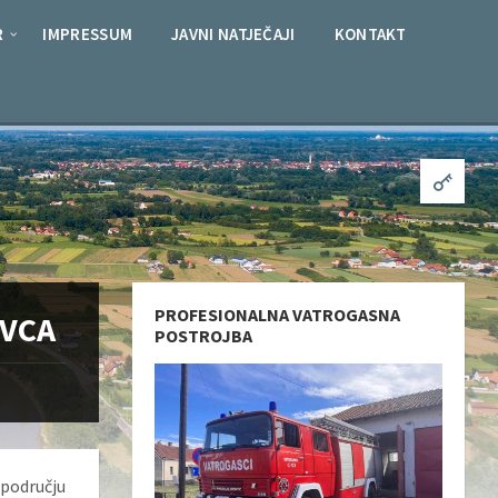
R
IMPRESSUM
JAVNI NATJEČAJI
KONTAKT
PROFESIONALNA VATROGASNA
OVCA
POSTROJBA
 području