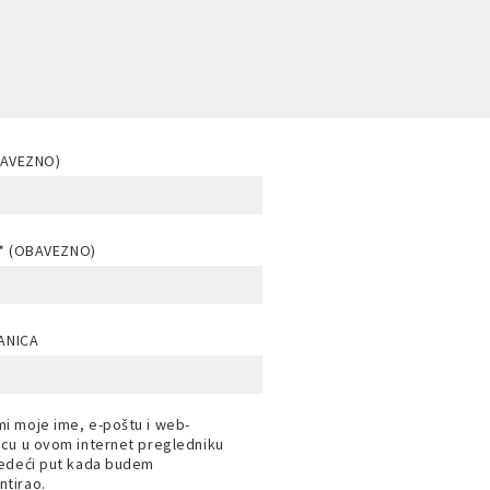
BAVEZNO)
* (OBAVEZNO)
ANICA
i moje ime, e-poštu i web-
icu u ovom internet pregledniku
jedeći put kada budem
tirao.