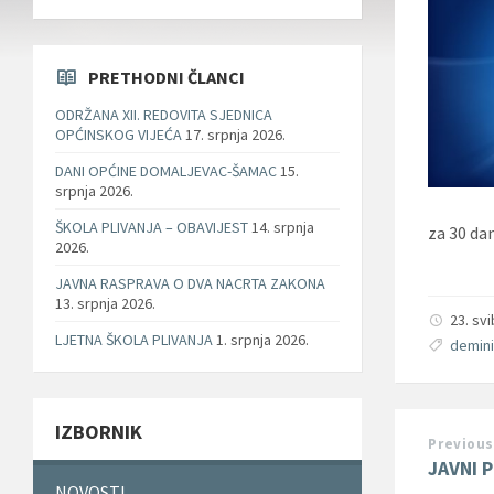
PRETHODNI ČLANCI
ODRŽANA XII. REDOVITA SJEDNICA
OPĆINSKOG VIJEĆA
17. srpnja 2026.
DANI OPĆINE DOMALJEVAC-ŠAMAC
15.
srpnja 2026.
ŠKOLA PLIVANJA – OBAVIJEST
14. srpnja
za 30 da
2026.
JAVNA RASPRAVA O DVA NACRTA ZAKONA
13. srpnja 2026.
23. sv
LJETNA ŠKOLA PLIVANJA
1. srpnja 2026.
demini
IZBORNIK
Previous
JAVNI 
NOVOSTI