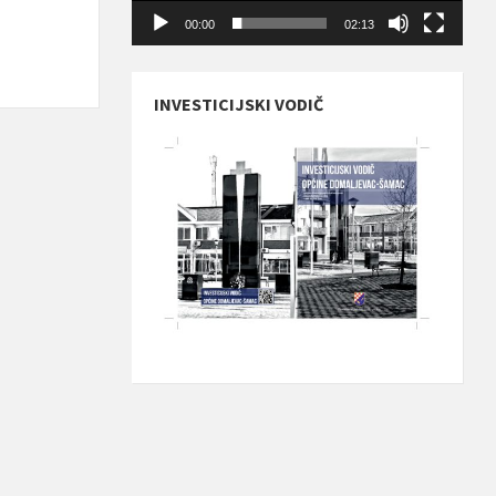
00:00
02:13
INVESTICIJSKI VODIČ