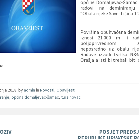
općine Domaljevac-Šamac p
radovi na deminiranju 
“Obala rijeke Save-Tišina 1”
Površina obuhvaćena demi
2
iznosi 21.000 m
i rad
poljoprivrednom zem
neposredno uz obalu rije
Radove izvodi tvrtka N&N
Orašja a isti bi trebali bit
na.
ibnja 2018.
by
admin
in
Novosti
,
Obavijesti
ranje
,
općina domaljevac-šamac
,
tursinovac
POZIV
POSJET PREDSJ
REPUBLIKE HRVATSKE P