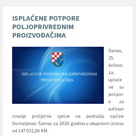
ISPLAĆENE POTPORE
POLJOPRIVREDNIM
PROIZVOĐAČIMA
Danas,
25.
kolovo
za,
uplaće
ne su
potpor
e za
sufinan
ciranje proljetne sjetve na području općine
Domaljevac-Šamac za 2020. godinu u ukupnom iznosu
od 147.031,06 KM.