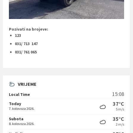
Pozivati na brojeve:
123
031/ 713 147
031/ 761 065
VRIJEME
15:08
Local Time
37°C
Today
7. kolovoza 2026.
5 m/s
35°C
Subota
8. kolovoza 2026.
2 m/s