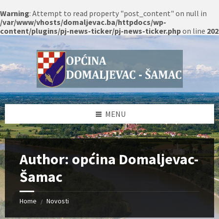
Warning
: Attempt to read property "post_content" on null in
/var/www/vhosts/domaljevac.ba/httpdocs/wp-
content/plugins/pj-news-ticker/pj-news-ticker.php
on line
202
Skip
Skip
Skip
Skip
to
to
to
to
content
left
right
footer
sidebar
sidebar
MENU
Author: općina Domaljevac-
Šamac
Home
Novosti
/