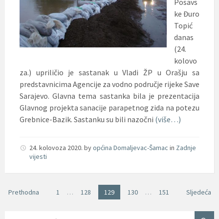
Posavs
ke Đuro
Topić
danas
(24.
kolovo
za.) upriličio je sastanak u Vladi ŽP u Orašju sa
predstavnicima Agencije za vodno područje rijeke Save
Sarajevo. Glavna tema sastanka bila je prezentacija
Glavnog projekta sanacije parapetnog zida na potezu
Grebnice-Bazik. Sastanku su bili nazočni
(više…)
24. kolovoza 2020.
by
općina Domaljevac-Šamac
in
Zadnje
vijesti
Brojevi
Prethodna
1
…
128
129
130
…
151
Sljedeća
stranica
objava
SEARCH: