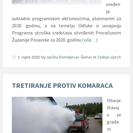
uređen
ja
sukladno programskim aktivnostima, planiranim za
2020. godinu, a na temelju Odluke o usvajanju
Programa utroška sredstava utvrđenih Proračunom
Županije Posavske za 2020. godinu
(više…)
1. rujna 2020.
by
općina Domaljevac-Šamac
in
Zadnje vijesti
TRETIRANJE PROTIV KOMARACA
Obavje
štavaj
u se
građa
ni