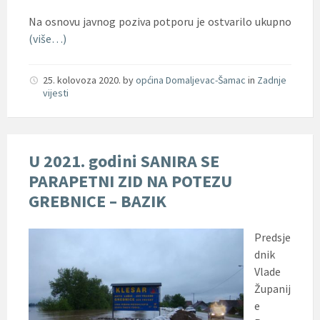
Na osnovu javnog poziva potporu je ostvarilo ukupno
(više…)
25. kolovoza 2020.
by
općina Domaljevac-Šamac
in
Zadnje
vijesti
​U 2021. godini SANIRA SE
PARAPETNI ZID NA POTEZU
GREBNICE – BAZIK
Predsje
dnik
Vlade
Županij
e