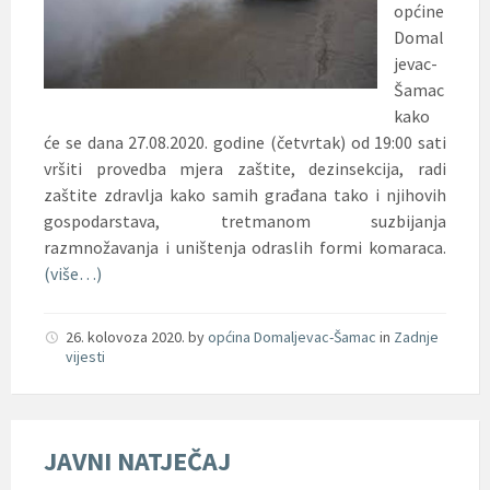
općine
Domal
jevac-
Šamac
kako
će se dana 27.08.2020. godine (četvrtak) od 19:00 sati
vršiti provedba mjera zaštite, dezinsekcija, radi
zaštite zdravlja kako samih građana tako i njihovih
gospodarstava, tretmanom suzbijanja
razmnožavanja i uništenja odraslih formi komaraca.
(više…)
26. kolovoza 2020.
by
općina Domaljevac-Šamac
in
Zadnje
vijesti
JAVNI NATJEČAJ