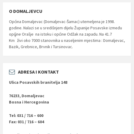
O DOMALJEVCU
Općina Domaljevac (Domaljevac-Šamac) utemeljena je 1998.
godine. Nalazi se u središnjem dijelu Županije Posavske između
općine Orašje na istoku i općine Odžak na zapadu. Na 41.7
2
Km
živi oko 7000 stanovnika u naseljenim mjestima : Domaljevac,
Bazik, Grebnice, Brvnik i Tursinovac.
ADRESA I KONTAKT
Ulica Posavskih branitelja 148
76233, Domaljevac
Bosna i Hercegovina
Tel: 031 / 716 – 600
Fax: 031 / 716 – 604