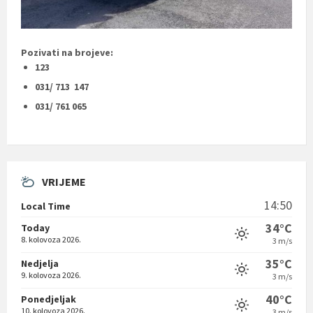
Pozivati na brojeve:
123
031/ 713 147
031/ 761 065
VRIJEME
14:50
Local Time
34°C
Today
8. kolovoza 2026.
3 m/s
35°C
Nedjelja
9. kolovoza 2026.
3 m/s
40°C
Ponedjeljak
10. kolovoza 2026.
3 m/s