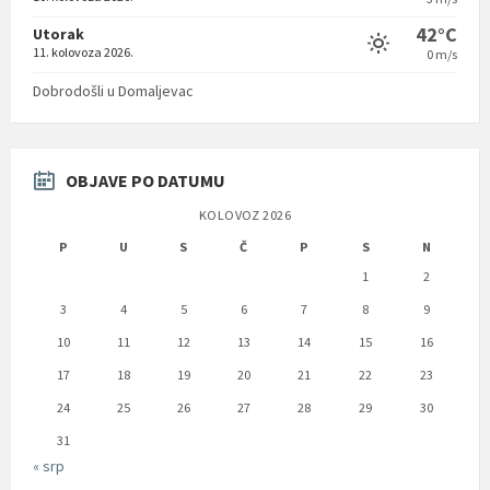
42°C
Utorak
11. kolovoza 2026.
0 m/s
Dobrodošli u Domaljevac
OBJAVE PO DATUMU
KOLOVOZ 2026
P
U
S
Č
P
S
N
1
2
3
4
5
6
7
8
9
10
11
12
13
14
15
16
17
18
19
20
21
22
23
24
25
26
27
28
29
30
31
« srp