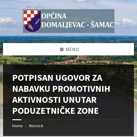
Skip
Skip
Skip
Skip
to
to
to
to
content
left
right
footer
sidebar
sidebar
MENU
POTPISAN UGOVOR ZA
NABAVKU PROMOTIVNIH
AKTIVNOSTI UNUTAR
PODUZETNIČKE ZONE
Home
Novosti
/