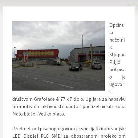
Općins
ki
načelni
k
Stjepan
Piljić
potpisa
o je
ugovor
s
društvom Grafolade & 77 x 7 d.o.o. Ugljara za nabavku
promotivnih aktivnosti unutar poduzetničkih zona
Malo blato i Veliko blato.
Predmet potpisanog ugovora je specijalizirani vanjski
LED Displej P10 SMD sa obostranom projekcijom