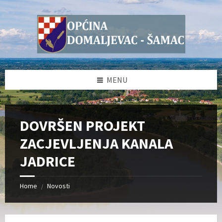
Skip
Skip
Skip
Skip
to
to
to
to
content
left
right
footer
sidebar
sidebar
MENU
DOVRŠEN PROJEKT
ZACJEVLJENJA KANALA
JADRICE
Home
Novosti
/