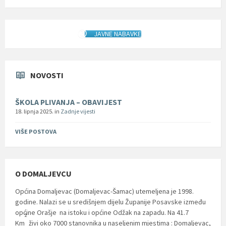
JAVNE NABAVKE
NOVOSTI
ŠKOLA PLIVANJA – OBAVIJEST
18. lipnja 2025.
in
Zadnje vijesti
VIŠE POSTOVA
O DOMALJEVCU
Općina Domaljevac (Domaljevac-Šamac) utemeljena je 1998.
godine. Nalazi se u središnjem dijelu Županije Posavske između
općine Orašje na istoku i općine Odžak na zapadu. Na 41.7
2
Km
živi oko 7000 stanovnika u naseljenim mjestima : Domaljevac,