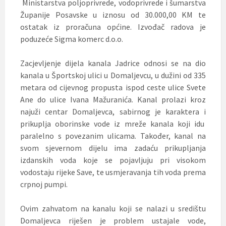
Ministarstva poljoprivrede, vodoprivrede i šumarstva
Županije Posavske u iznosu od 30.000,00 KM te
ostatak iz proračuna općine. Izvođač radova je
poduzeće Sigma komerc d.o.o.
Zacjevljenje dijela kanala Jadrice odnosi se na dio
kanala u Športskoj ulici u Domaljevcu, u dužini od 335
metara od cijevnog propusta ispod ceste ulice Svete
Ane do ulice Ivana Mažuranića. Kanal prolazi kroz
najuži centar Domaljevca, sabirnog je karaktera i
prikuplja oborinske vode iz mreže kanala koji idu
paralelno s povezanim ulicama. Također, kanal na
svom sjevernom dijelu ima zadaću prikupljanja
izdanskih voda koje se pojavljuju pri visokom
vodostaju rijeke Save, te usmjeravanja tih voda prema
crpnoj pumpi.
Ovim zahvatom na kanalu koji se nalazi u središtu
Domaljevca riješen je problem ustajale vode,