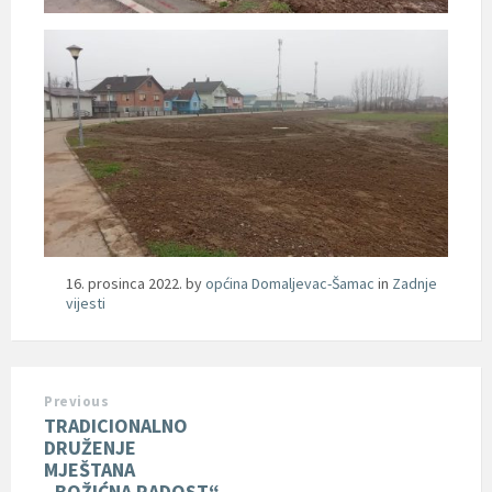
16. prosinca 2022.
by
općina Domaljevac-Šamac
in
Zadnje
vijesti
Previous
TRADICIONALNO
DRUŽENJE
MJEŠTANA
„BOŽIĆNA RADOST“