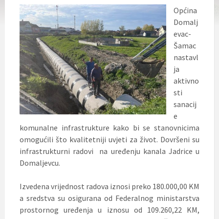
Općina
Domalj
evac-
Šamac
nastavl
ja
aktivno
sti
sanacij
e
komunalne infrastrukture kako bi se stanovnicima
omogućili što kvalitetniji uvjeti za život. Dovršeni su
infrastrukturni radovi na uređenju kanala Jadrice u
Domaljevcu.
Izvedena vrijednost radova iznosi preko 180.000,00 KM
a sredstva su osigurana od Federalnog ministarstva
prostornog uređenja u iznosu od 109.260,22 KM,