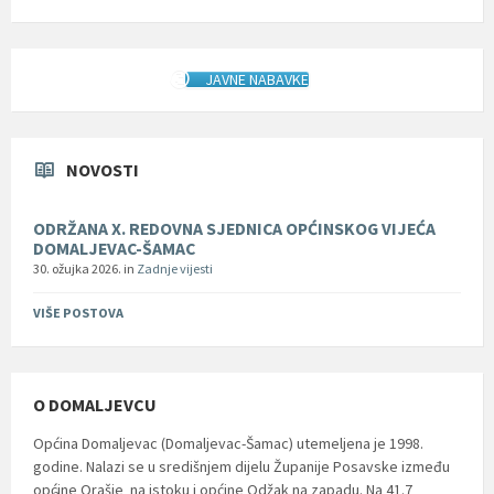
JAVNE NABAVKE
NOVOSTI
ODRŽANA X. REDOVNA SJEDNICA OPĆINSKOG VIJEĆA
DOMALJEVAC-ŠAMAC
30. ožujka 2026.
in
Zadnje vijesti
VIŠE POSTOVA
O DOMALJEVCU
Općina Domaljevac (Domaljevac-Šamac) utemeljena je 1998.
godine. Nalazi se u središnjem dijelu Županije Posavske između
općine Orašje na istoku i općine Odžak na zapadu. Na 41.7