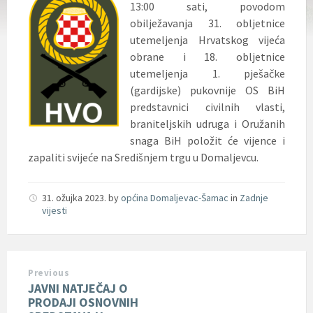
13:00 sati, povodom
obilježavanja 31. obljetnice
utemeljenja Hrvatskog vijeća
obrane i 18. obljetnice
utemeljenja 1. pješačke
(gardijske) pukovnije OS BiH
predstavnici civilnih vlasti,
braniteljskih udruga i Oružanih
snaga BiH položit će vijence i
zapaliti svijeće na Središnjem trgu u Domaljevcu.
31. ožujka 2023.
by
općina Domaljevac-Šamac
in
Zadnje
vijesti
Previous
JAVNI NATJEČAJ O
PRODAJI OSNOVNIH