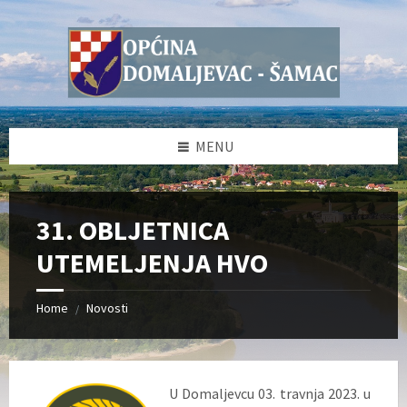
Skip
Skip
Skip
Skip
to
to
to
to
content
left
right
footer
sidebar
sidebar
MENU
31. OBLJETNICA
UTEMELJENJA HVO
Home
Novosti
/
U Domaljevcu 03. travnja 2023. u