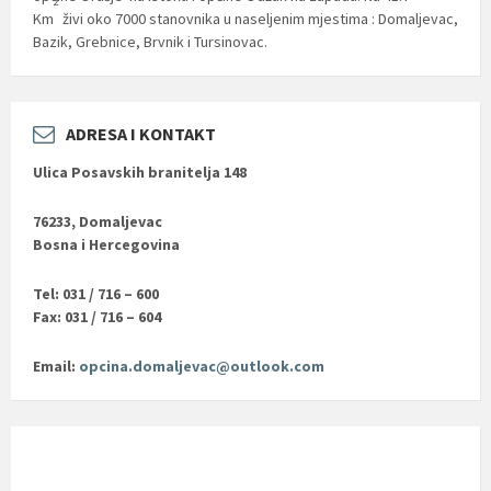
2
Km
živi oko 7000 stanovnika u naseljenim mjestima : Domaljevac,
Bazik, Grebnice, Brvnik i Tursinovac.
ADRESA I KONTAKT
Ulica Posavskih branitelja 148
76233, Domaljevac
Bosna i Hercegovina
Tel: 031 / 716 – 600
Fax: 031 / 716 – 604
Email:
opcina.domaljevac@outlook.com