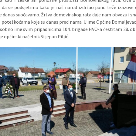
je da se podsjetimo kako je naš narod izdržao puno teže izazove 
e danas suočavamo. Žrtva domovinskog rata daje nam obvezu i sn
 poteškoćama koje su danas pred nama. U ime Općine Domaljeva
osobno ime svim pripadnicima 104. brigade HVO-a čestitam 28. obl
 je općinski načelnik Stjepan Piljić.