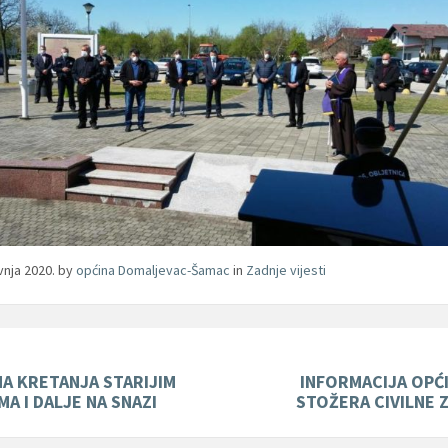
avnja 2020.
by
općina Domaljevac-Šamac
in
Zadnje vijesti
A KRETANJA STARIJIM
INFORMACIJA OPĆ
A I DALJE NA SNAZI
STOŽERA CIVILNE 