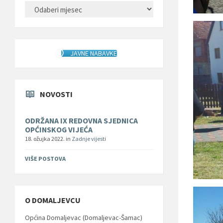
ARHIVA
JAVNE NABAVKE
NOVOSTI
ODRŽANA IX REDOVNA SJEDNICA
OPĆINSKOG VIJEĆA
18. ožujka 2022.
in
Zadnje vijesti
VIŠE POSTOVA
O DOMALJEVCU
Općina Domaljevac (Domaljevac-Šamac)