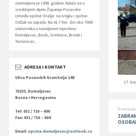
utemeljena je 1998. godine. Nalazi se u
središnjem dijelu Županije Posavske
između općine Orašje na istoku i općine
2
Odžak na zapadu. Na 41.7 Km
živi oko 7000
stanovnika u naseljenim mjestima :
Domaljevac, Bazik, Grebnice, Brvnik i
Tursinovac.
ADRESA I KONTAKT
Ulica Posavskih branitelja 148
17. tr
76233, Domaljevac
Bosna i Hercegovina
Previous
Tel: 031 / 716 – 600
ZABRAN
Fax: 031 / 716 – 604
OSOBAM
Email:
opcina.domaljevac@outlook.co