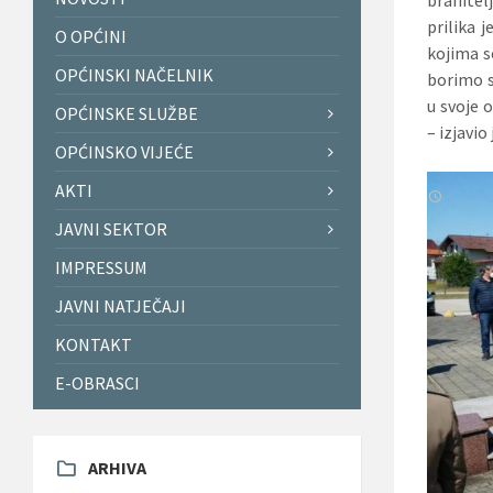
prilika 
O OPĆINI
kojima s
OPĆINSKI NAČELNIK
borimo s
u svoje 
OPĆINSKE SLUŽBE
– izjavio
OPĆINSKO VIJEĆE
AKTI
JAVNI SEKTOR
IMPRESSUM
JAVNI NATJEČAJI
KONTAKT
E-OBRASCI
ARHIVA