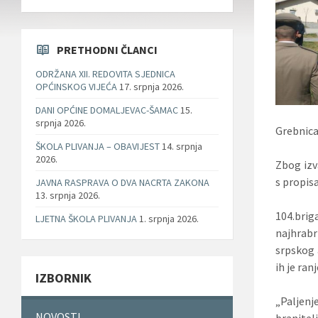
PRETHODNI ČLANCI
ODRŽANA XII. REDOVITA SJEDNICA
OPĆINSKOG VIJEĆA
17. srpnja 2026.
DANI OPĆINE DOMALJEVAC-ŠAMAC
15.
srpnja 2026.
Grebnic
ŠKOLA PLIVANJA – OBAVIJEST
14. srpnja
2026.
Zbog izv
s propis
JAVNA RASPRAVA O DVA NACRTA ZAKONA
13. srpnja 2026.
104.bri
LJETNA ŠKOLA PLIVANJA
1. srpnja 2026.
najhrab
srpskog 
ih je ran
IZBORNIK
„Paljen
NOVOSTI
branitel