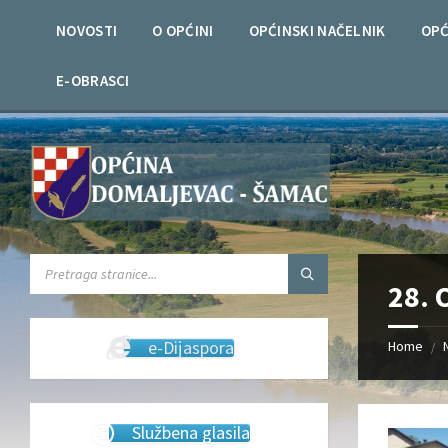
Skip
Skip
Skip
Skip
to
to
to
to
NOVOSTI
O OPĆINI
OPĆINSKI NAČELNIK
OPĆ
content
left
right
footer
sidebar
sidebar
E-OBRASCI
SEARCH:
28. 
e-Dijaspora
Home
/
Službena glasila