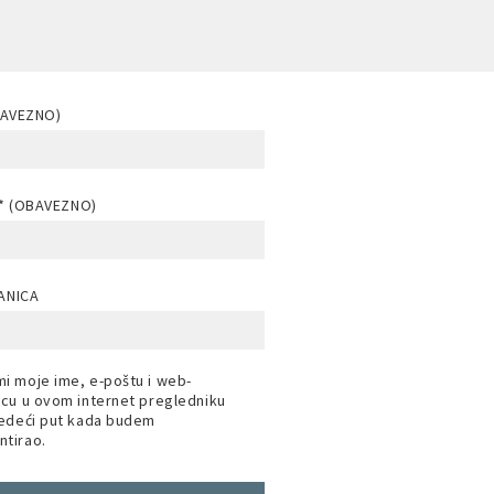
BAVEZNO)
* (OBAVEZNO)
ANICA
i moje ime, e-poštu i web-
icu u ovom internet pregledniku
jedeći put kada budem
tirao.