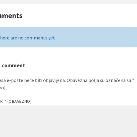
mments
here are no comments yet
a comment
esa e-pošte neće biti objavljena.
Obavezna polja su označena sa
*
no)
AR
* (OBAVEZNO)