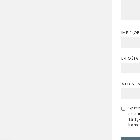
IME
* (O
E-POŠTA
WEB-STR
Sprem
stran
za sl
komen