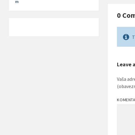
m
0 Co
T
Leave 
Vaša adr
(obavez
KOMENT