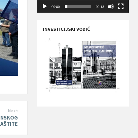
00:00
02:13
INVESTICIJSKI VODIČ
Next
INSKOG
ZAŠTITE