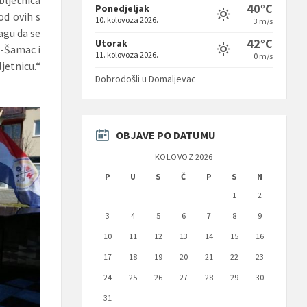
40°C
Ponedjeljak
od ovih s
10. kolovoza 2026.
3 m/s
agu da se
42°C
Utorak
c-Šamac i
11. kolovoza 2026.
0 m/s
jetnicu.“
Dobrodošli u Domaljevac
OBJAVE PO DATUMU
KOLOVOZ 2026
P
U
S
Č
P
S
N
1
2
3
4
5
6
7
8
9
10
11
12
13
14
15
16
17
18
19
20
21
22
23
24
25
26
27
28
29
30
31