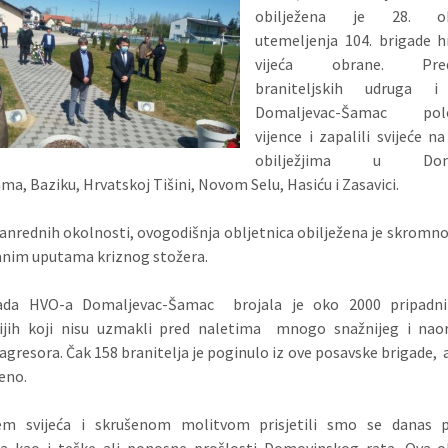
obilježena je 28. obl
utemeljenja 104. brigade 
vijeća obrane. Preds
braniteljskih udruga i
Domaljevac-Šamac polo
vijence i zapalili svijeće 
obilježjima u Domal
ama, Baziku,
Hrvatskoj Tišini, Novom Selu, Hasiću i Zasavici.
anrednih okolnosti, ovogodišnja obljetnica obilježena je skromno
anim uputama kriznog stožera.
gada HVO-a Domaljevac-Šamac brojala je oko 2000 pripadni
rijih koji nisu uzmakli pred naletima mnogo snažnijeg i naor
agresora. Čak 158 branitelja je poginulo iz ove posavske brigade, 
jeno.
jem svijeća i skrušenom molitvom prisjetili smo se danas p
ja kao i teške ali ponosne prošlosti Domovinskog rata. Ova o