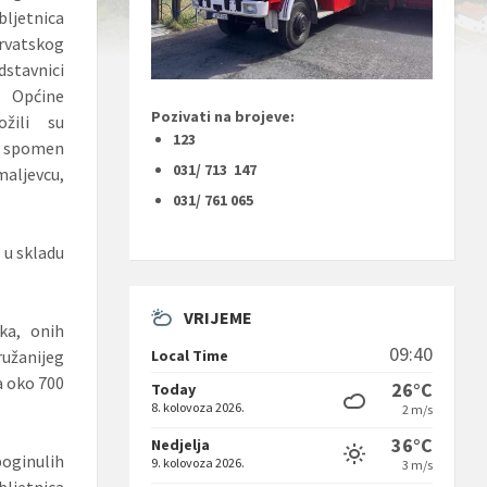
jetnica
hrvatskog
tavnici
 Općine
Pozivati na brojeve:
žili su
123
na spomen
031/ 713 147
jevcu,
031/ 761 065
 u skladu
VRIJEME
ka, onih
09:40
Local Time
užanijeg
a oko 700
26°C
Today
8. kolovoza 2026.
2 m/s
36°C
Nedjelja
oginulih
9. kolovoza 2026.
3 m/s
bljetnica