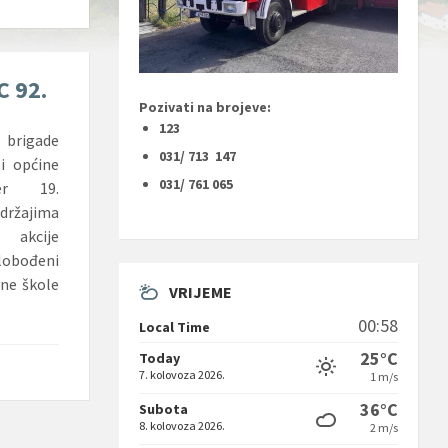
C 92.
Pozivati na brojeve:
123
. brigade
031/ 713 147
i općine
031/ 761 065
čer 19.
držajima
u akcije
slobođeni
vne škole
VRIJEME
00:58
Local Time
25°C
Today
7. kolovoza 2026.
1 m/s
36°C
Subota
8. kolovoza 2026.
2 m/s