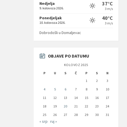
37°C
Nedjelja
9. kolovoza 2026.
3 m/s
40°C
Ponedjeljak
10. kolovoza 2026.
3 m/s
Dobrodošli u Domaljevac
OBJAVE PO DATUMU
KOLOVOZ 2025
P
U
S
Č
P
S
N
1
2
3
4
5
6
7
8
9
10
11
12
13
14
15
16
17
18
19
20
21
22
23
24
25
26
27
28
29
30
31
« srp
ruj »