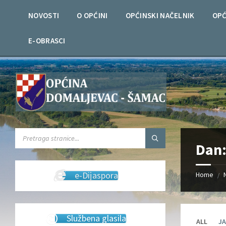
Skip
Skip
Skip
Skip
to
to
to
to
NOVOSTI
O OPĆINI
OPĆINSKI NAČELNIK
OPĆ
content
left
right
footer
sidebar
sidebar
E-OBRASCI
SEARCH:
Dan
e-Dijaspora
Home
/
Službena glasila
ALL
JA