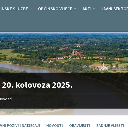
INSKE SLUŽBE
OPĆINSKO VIJEĆE
AKTI
JAVNI SEKTO
:
20. kolovoza 2025.
Novosti
VNI POZIVI I NATJEČAJI
NOVOSTI
OBAVIJESTI
ZADNJE VIJESTI