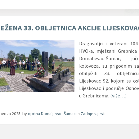
EŽENA 33. OBLJETNICA AKCIJE LIJESKOVA
Dragovoljci i veterani 104
HVO-a, mještani Grebnica 
Domaljevac-Šamac, ju
kolovoza, su prigodnim sa
obilježili 33. obljetnic
Lijeskovac 92. kojom su o
Lijeskovac i područje Osno
u Grebnicama.
(više…)
lovoza 2025.
by
općina Domaljevac-Šamac
in
Zadnje vijesti