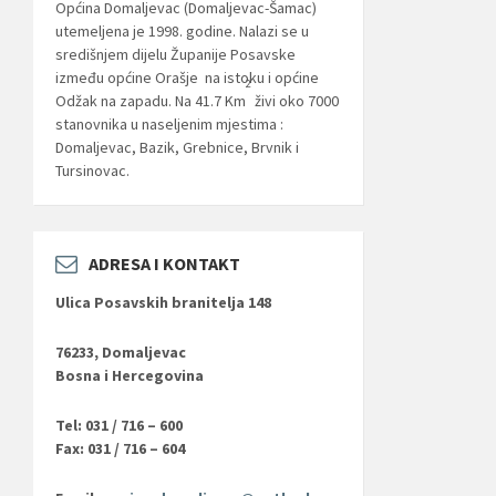
Općina Domaljevac (Domaljevac-Šamac)
utemeljena je 1998. godine. Nalazi se u
središnjem dijelu Županije Posavske
između općine Orašje na istoku i općine
2
Odžak na zapadu. Na 41.7 Km
živi oko 7000
stanovnika u naseljenim mjestima :
Domaljevac, Bazik, Grebnice, Brvnik i
Tursinovac.
ADRESA I KONTAKT
Ulica Posavskih branitelja 148
76233, Domaljevac
Bosna i Hercegovina
Tel: 031 / 716 – 600
Fax: 031 / 716 – 604