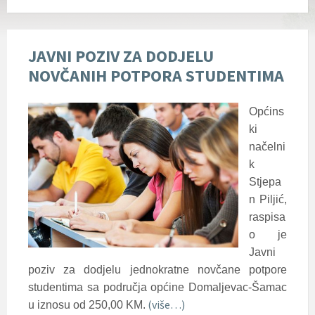
JAVNI POZIV ZA DODJELU
NOVČANIH POTPORA STUDENTIMA
Općins
ki
načelni
k
Stjepa
n Piljić,
raspisa
o je
Javni
poziv za dodjelu jednokratne novčane potpore
studentima sa područja općine Domaljevac-Šamac
(više…)
u iznosu od 250,00 KM.