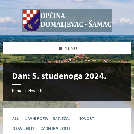
Skip
Skip
Skip
Skip
to
to
to
to
content
left
right
footer
sidebar
sidebar
MENU
Dan:
5. studenoga 2024.
Home
Novosti
/
ALL
JAVNI POZIVI I NATJEČAJI
NOVOSTI
OBAVIJESTI
ZADNJE VIJESTI