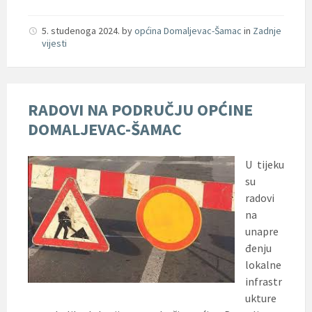
5. studenoga 2024.
by
općina Domaljevac-Šamac
in
Zadnje
vijesti
RADOVI NA PODRUČJU OPĆINE
DOMALJEVAC-ŠAMAC
U tijeku
su
radovi
na
unapre
đenju
lokalne
infrastr
ukture