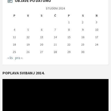
OBJAVE PO DATUMU
STUDENI 2024
P
U
S
Č
P
S
N
1
2
3
4
5
6
7
8
9
10
11
12
13
14
15
16
17
18
19
20
21
22
23
24
25
26
27
28
29
30
« lis
pro »
POPLAVA SVIBANJ 2014.
Reproduktor
videozapisa