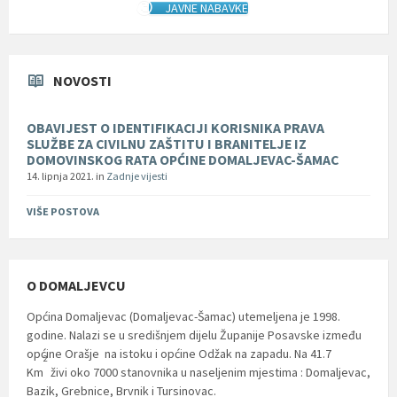
JAVNE NABAVKE
NOVOSTI
OBAVIJEST O IDENTIFIKACIJI KORISNIKA PRAVA
SLUŽBE ZA CIVILNU ZAŠTITU I BRANITELJE IZ
DOMOVINSKOG RATA OPĆINE DOMALJEVAC-ŠAMAC
14. lipnja 2021.
in
Zadnje vijesti
VIŠE POSTOVA
O DOMALJEVCU
Općina Domaljevac (Domaljevac-Šamac) utemeljena je 1998.
godine. Nalazi se u središnjem dijelu Županije Posavske između
općine Orašje na istoku i općine Odžak na zapadu. Na 41.7
2
Km
živi oko 7000 stanovnika u naseljenim mjestima : Domaljevac,
Bazik, Grebnice, Brvnik i Tursinovac.