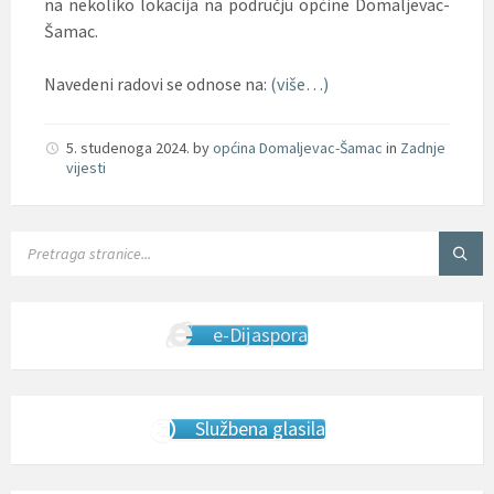
na nekoliko lokacija na području općine Domaljevac-
Šamac.
Navedeni radovi se odnose na:
(više…)
5. studenoga 2024.
by
općina Domaljevac-Šamac
in
Zadnje
vijesti
SEARCH:
e-Dijaspora
Službena glasila