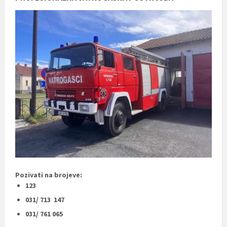
Pozivati na brojeve:
123
031/ 713 147
031/ 761 065