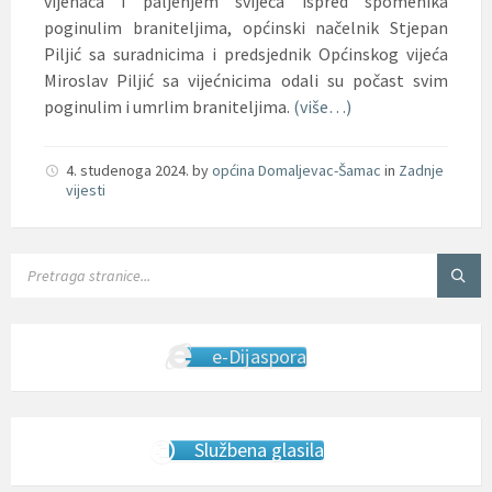
vijenaca i paljenjem svijeća ispred spomenika
poginulim braniteljima, općinski načelnik Stjepan
Piljić sa suradnicima i predsjednik Općinskog vijeća
Miroslav Piljić sa vijećnicima odali su počast svim
poginulim i umrlim braniteljima.
(više…)
4. studenoga 2024.
by
općina Domaljevac-Šamac
in
Zadnje
vijesti
SEARCH:
e-Dijaspora
Službena glasila