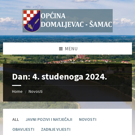
Skip
Skip
Skip
Skip
to
to
to
to
content
left
right
footer
sidebar
sidebar
MENU
Dan:
4. studenoga 2024.
Home
Novosti
/
ALL
JAVNI POZIVI I NATJEČAJI
NOVOSTI
OBAVIJESTI
ZADNJE VIJESTI