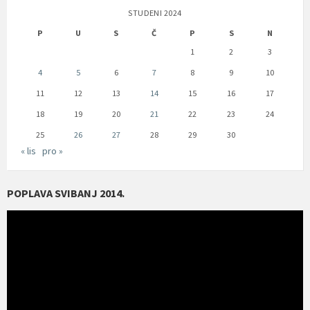
STUDENI 2024
P
U
S
Č
P
S
N
1
2
3
4
5
6
7
8
9
10
11
12
13
14
15
16
17
18
19
20
21
22
23
24
25
26
27
28
29
30
« lis
pro »
POPLAVA SVIBANJ 2014.
Reproduktor
videozapisa