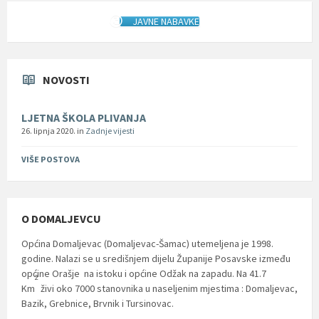
JAVNE NABAVKE
NOVOSTI
LJETNA ŠKOLA PLIVANJA
26. lipnja 2020.
in
Zadnje vijesti
VIŠE POSTOVA
O DOMALJEVCU
Općina Domaljevac (Domaljevac-Šamac) utemeljena je 1998.
godine. Nalazi se u središnjem dijelu Županije Posavske između
općine Orašje na istoku i općine Odžak na zapadu. Na 41.7
2
Km
živi oko 7000 stanovnika u naseljenim mjestima : Domaljevac,
Bazik, Grebnice, Brvnik i Tursinovac.