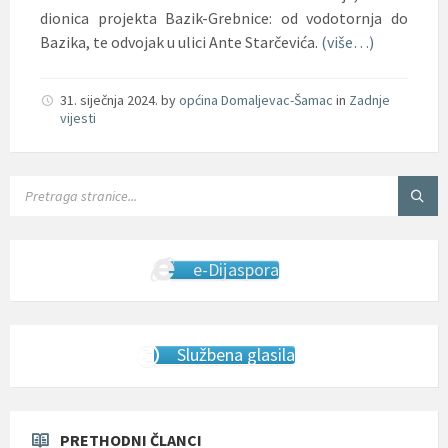
dionica projekta Bazik-Grebnice: od vodotornja do
Bazika, te odvojak u ulici Ante Starčevića.
(više…)
31. siječnja 2024.
by
općina Domaljevac-Šamac
in
Zadnje
vijesti
SEARCH:
e-Dijaspora
Službena glasila
PRETHODNI ČLANCI