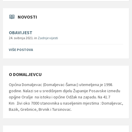
NOVOSTI
OBAVIJEST
24. svibnja 2021.
in
Zadnje vijesti
VIŠE POSTOVA
O DOMALJEVCU
Općina Domaljevac (Domaljevac-Šamac) utemeljena je 1998.
godine. Nalazi se u središnjem dijelu Županije Posavske između
općine Orašje na istoku i općine Odžak na zapadu. Na 41.7
2
Km
živi oko 7000 stanovnika u naseljenim mjestima : Domaljevac,
Bazik, Grebnice, Brvnik i Tursinovac.