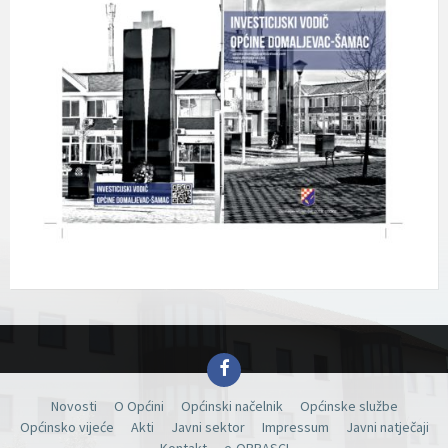
Facebook
Novosti
O Općini
Općinski načelnik
Općinske službe
Općinsko vijeće
Akti
Javni sektor
Impressum
Javni natječaji
Kontakt
e-OBRASCI