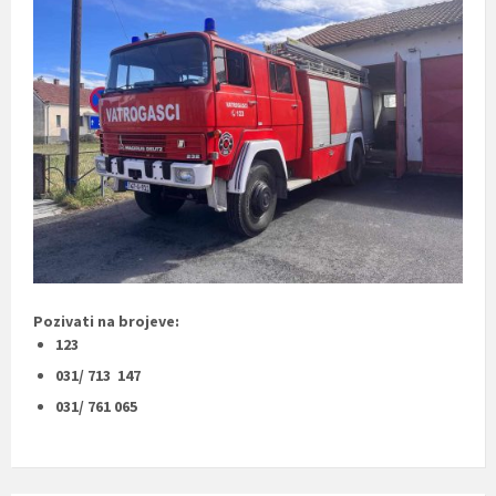
Pozivati na brojeve:
123
031/ 713 147
031/ 761 065