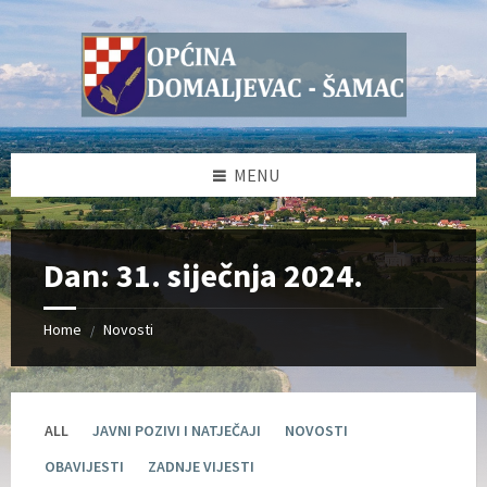
Skip
Skip
Skip
Skip
to
to
to
to
content
left
right
footer
sidebar
sidebar
MENU
Dan:
31. siječnja 2024.
Home
Novosti
/
ALL
JAVNI POZIVI I NATJEČAJI
NOVOSTI
OBAVIJESTI
ZADNJE VIJESTI