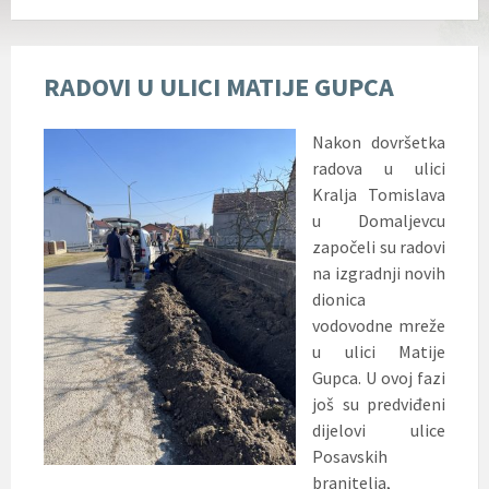
RADOVI U ULICI MATIJE GUPCA
Nakon dovršetka
radova u ulici
Kralja Tomislava
u Domaljevcu
započeli su radovi
na izgradnji novih
dionica
vodovodne mreže
u ulici Matije
Gupca. U ovoj fazi
još su predviđeni
dijelovi ulice
Posavskih
branitelja,