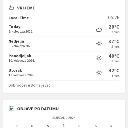
VRIJEME
05:26
Local Time
20°C
Today
8. kolovoza 2026.
2 m/s
37°C
Nedjelja
9. kolovoza 2026.
2 m/s
40°C
Ponedjeljak
10. kolovoza 2026.
3 m/s
42°C
Utorak
11. kolovoza 2026.
1 m/s
Dobrodošli u Domaljevac
OBJAVE PO DATUMU
SIJEČANJ 2024
P
U
S
Č
P
S
N