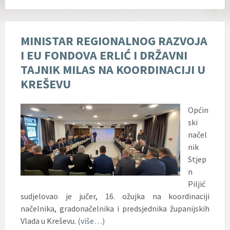
MINISTAR REGIONALNOG RAZVOJA
I EU FONDOVA ERLIĆ I DRŽAVNI
TAJNIK MILAS NA KOORDINACIJI U
KREŠEVU
Općin
ski
načel
nik
Stjep
n
Piljić
sudjelovao je jučer, 16. ožujka na koordinaciji
načelnika, gradonačelnika i predsjednika županijskih
Vlada u Kreševu.
(više…)