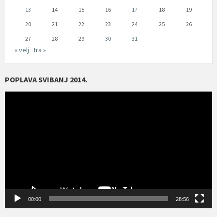
13
14
15
16
17
18
19
20
21
22
23
24
25
26
27
28
29
30
31
« velj
tra »
POPLAVA SVIBANJ 2014.
Reproduktor
videozapisa
00:00
28:56