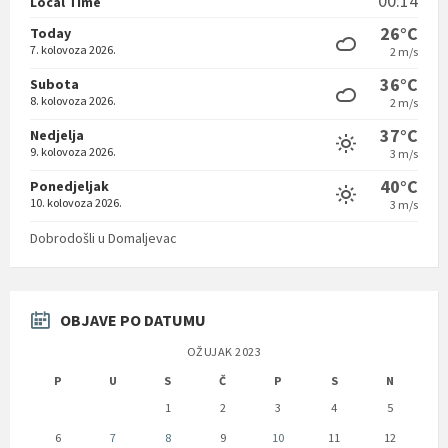
00:14
Local Time
26°C
Today
7. kolovoza 2026.
2 m/s
36°C
Subota
8. kolovoza 2026.
2 m/s
37°C
Nedjelja
9. kolovoza 2026.
3 m/s
40°C
Ponedjeljak
10. kolovoza 2026.
3 m/s
Dobrodošli u Domaljevac
OBJAVE PO DATUMU
OŽUJAK 2023
P
U
S
Č
P
S
N
1
2
3
4
5
6
7
8
9
10
11
12