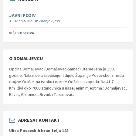
JAVNI POZIV
31. svibnja 2021.
in
Zadnje vijesti
VIŠE POSTOVA
O DOMALJEVCU
Općina Domaljevac (Domaljevac-Šamac) utemeljena je 1998.
godine. Nalazi se u središnjem dijelu Županije Posavske između
općine Orašje na istoku i općine Odžak na zapadu. Na 41.7
2
Km
živi oko 7000 stanovnika u naseljenim mjestima : Domaljevac,
Bazik, Grebnice, Brvnik i Tursinovac.
ADRESA I KONTAKT
Ulica Posavskih branitelja 148