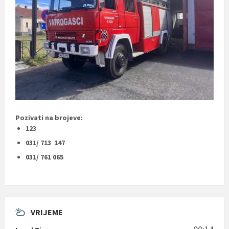
Pozivati na brojeve:
123
031/ 713 147
031/ 761 065
VRIJEME