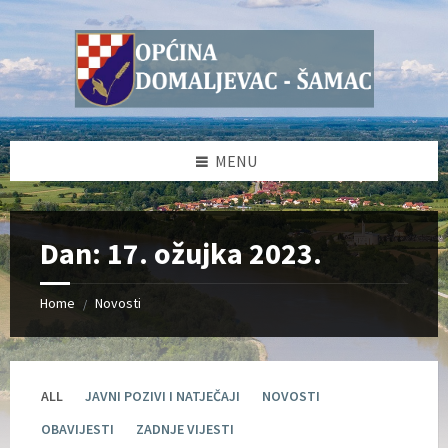
Skip
Skip
Skip
Skip
to
to
to
to
content
left
right
footer
sidebar
sidebar
MENU
Dan:
17. ožujka 2023.
Home
Novosti
/
ALL
JAVNI POZIVI I NATJEČAJI
NOVOSTI
OBAVIJESTI
ZADNJE VIJESTI