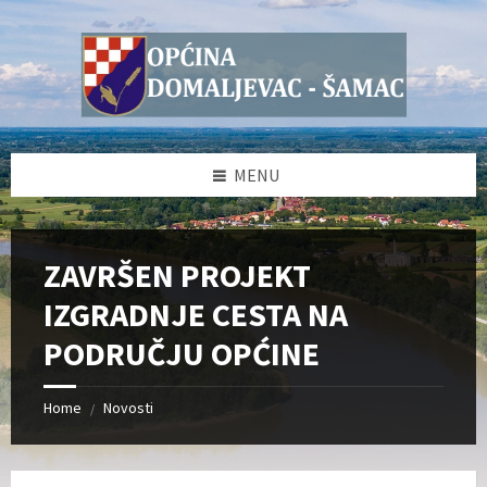
Skip
Skip
Skip
Skip
to
to
to
to
content
left
right
footer
sidebar
sidebar
MENU
ZAVRŠEN PROJEKT
IZGRADNJE CESTA NA
PODRUČJU OPĆINE
Home
Novosti
/