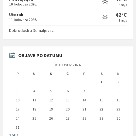
10. kolovoza 2026.
2 m/s
42°C
Utorak
11. kolovoza 2026.
1 m/s
Dobrodošli u Domaljevac
OBJAVE PO DATUMU
KOLOVOZ 2026
P
U
S
Č
P
S
N
1
2
3
4
5
6
7
8
9
10
11
12
13
14
15
16
17
18
19
20
21
22
23
24
25
26
27
28
29
30
31
« srp