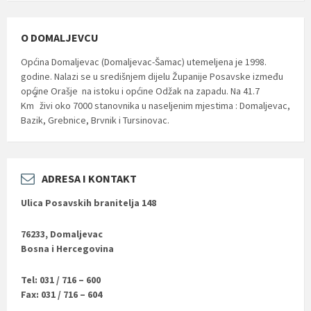
O DOMALJEVCU
Općina Domaljevac (Domaljevac-Šamac) utemeljena je 1998.
godine. Nalazi se u središnjem dijelu Županije Posavske između
općine Orašje na istoku i općine Odžak na zapadu. Na 41.7
2
Km
živi oko 7000 stanovnika u naseljenim mjestima : Domaljevac,
Bazik, Grebnice, Brvnik i Tursinovac.
ADRESA I KONTAKT
Ulica Posavskih branitelja 148
76233, Domaljevac
Bosna i Hercegovina
Tel: 031 / 716 – 600
Fax: 031 / 716 – 604