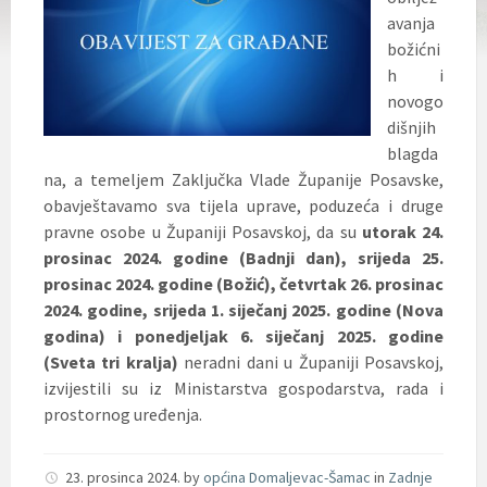
avanja
božićni
h i
novogo
dišnjih
blagda
na, a temeljem Zaključka Vlade Županije Posavske,
obavještavamo sva tijela uprave, poduzeća i druge
pravne osobe u Županiji Posavskoj,
da su
utorak 24.
prosinac 2024. godine (Badnji dan), srijeda 25.
prosinac 2024. godine (Božić), četvrtak 26. prosinac
2024. godine, srijeda 1. siječanj 2025. godine (Nova
godina) i ponedjeljak 6. siječanj 2025. godine
(Sveta tri kralja)
neradni dani u Županiji Posavskoj,
izvijestili su iz Ministarstva gospodarstva, rada i
prostornog uređenja.
23. prosinca 2024.
by
općina Domaljevac-Šamac
in
Zadnje