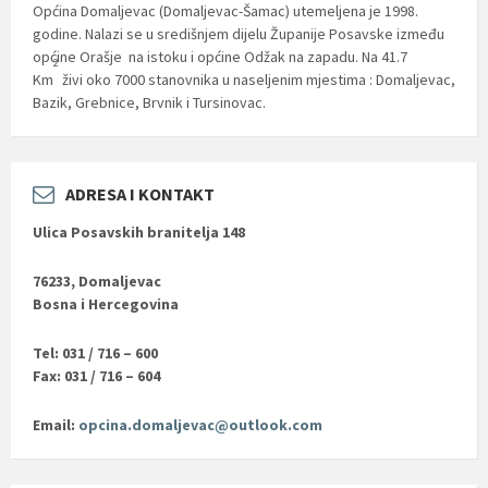
Općina Domaljevac (Domaljevac-Šamac) utemeljena je 1998.
godine. Nalazi se u središnjem dijelu Županije Posavske između
općine Orašje na istoku i općine Odžak na zapadu. Na 41.7
2
Km
živi oko 7000 stanovnika u naseljenim mjestima : Domaljevac,
Bazik, Grebnice, Brvnik i Tursinovac.
ADRESA I KONTAKT
Ulica Posavskih branitelja 148
76233, Domaljevac
Bosna i Hercegovina
Tel: 031 / 716 – 600
Fax: 031 / 716 – 604
Email:
opcina.domaljevac@outlook.com