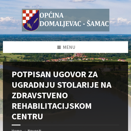
Skip
Skip
Skip
Skip
to
to
to
to
content
left
right
footer
sidebar
sidebar
MENU
POTPISAN UGOVOR ZA
UGRADNJU STOLARIJE NA
ZDRAVSTVENO
REHABILITACIJSKOM
CENTRU
Home
Novosti
/