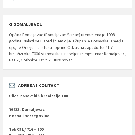
O DOMALJEVCU
Općina Domaljevac (Domaljevac-Šamac) utemeljena je 1998.
godine. Nalazi se u središnjem dijelu Županije Posavske između
općine Orašje na istoku i općine Odžak na zapadu. Na 41.7
2
Km
živi oko 7000 stanovnika u naseljenim mjestima : Domaljevac,
Bazik, Grebnice, Brvnik i Tursinovac.
ADRESA I KONTAKT
Ulica Posavskih branitelja 148
76233, Domaljevac
Bosna i Hercegovina
Tel: 031 / 716 – 600