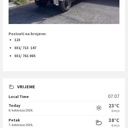
Pozivati na brojeve:
123
031/ 713 147
031/ 761 065
VRIJEME
07:07
Local Time
23°C
Today
6. kolovoza 2026.
0 m/s
38°C
Petak
7. kolovoza 2026.
6 m/s