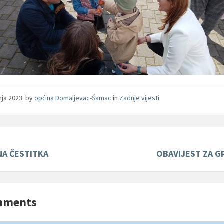
vnja 2023.
by
općina Domaljevac-Šamac
in
Zadnje vijesti
A ČESTITKA
OBAVIJEST ZA 
mments