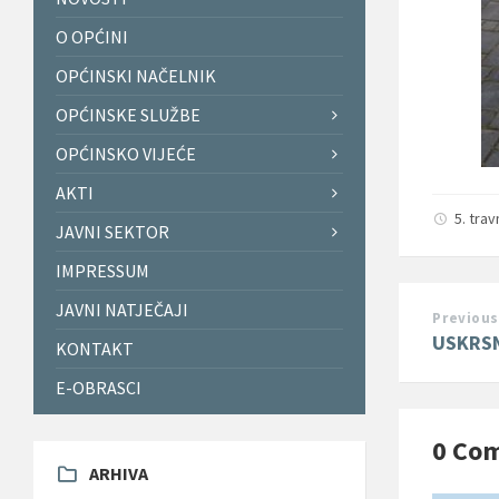
O OPĆINI
OPĆINSKI NAČELNIK
OPĆINSKE SLUŽBE
OPĆINSKO VIJEĆE
AKTI
5. tra
JAVNI SEKTOR
IMPRESSUM
JAVNI NATJEČAJI
Previous
USKRSN
KONTAKT
E-OBRASCI
0 Co
ARHIVA