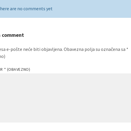
here are no comments yet
a comment
esa e-pošte neće biti objavljena.
Obavezna polja su označena sa
*
no)
AR
* (OBAVEZNO)