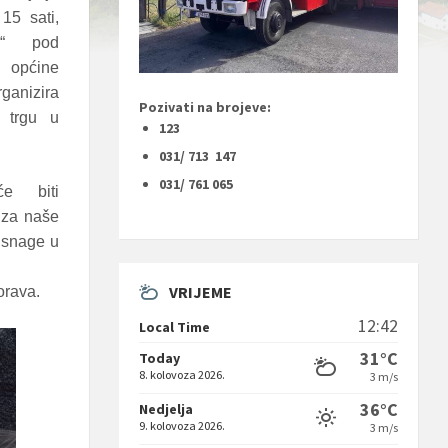
15 sati,
m“ pod
općine
anizira
Pozivati na brojeve:
 trgu u
123
031/ 713 147
031/ 761 065
e biti
 za naše
i snage u
VRIJEME
orava.
12:42
Local Time
31°C
Today
8. kolovoza 2026.
3 m/s
36°C
Nedjelja
9. kolovoza 2026.
3 m/s