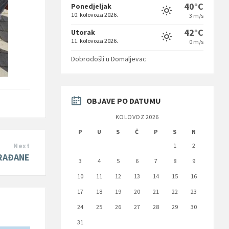
40°C
Ponedjeljak
10. kolovoza 2026.
3 m/s
42°C
Utorak
11. kolovoza 2026.
0 m/s
Dobrodošli u Domaljevac
OBJAVE PO DATUMU
KOLOVOZ 2026
P
U
S
Č
P
S
N
1
2
Next
GRAĐANE
3
4
5
6
7
8
9
10
11
12
13
14
15
16
17
18
19
20
21
22
23
24
25
26
27
28
29
30
31