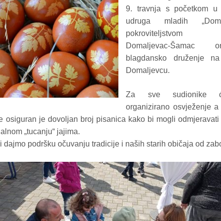
9. travnja s početkom u 
udruga mladih „Do
pokroviteljstvom 
Domaljevac-Šamac org
blagdansko druženje na
Domaljevcu.
Za sve sudionike ć
organizirano osvježenje a
 osiguran je dovoljan broj pisanica kako bi mogli odmjeravat
nalnom „tucanju“ jajima.
 dajmo podršku očuvanju tradicije i naših starih običaja od zab