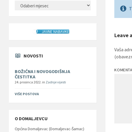
ARHIVA
T
JAVNE NABAVKE
Leave 
Vaša adr
NOVOSTI
(obavez
KOMENT
BOŽIĆNA I NOVOGODIŠNJA
ČESTITKA
24. prosinca 2022.
in
Zadnje vijesti
VIŠE POSTOVA
O DOMALJEVCU
Općina Domaljevac (Domaljevac-Šamac)