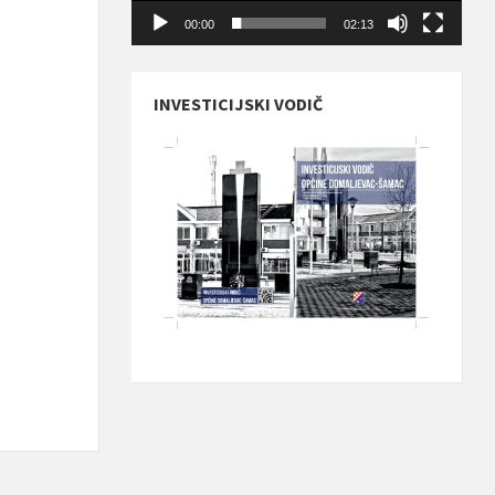
00:00
02:13
INVESTICIJSKI VODIČ