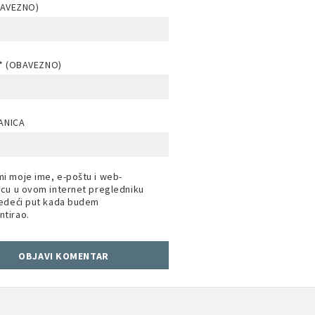
BAVEZNO)
* (OBAVEZNO)
ANICA
i moje ime, e-poštu i web-
icu u ovom internet pregledniku
jedeći put kada budem
tirao.