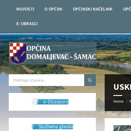
Skip
Skip
Skip
Skip
to
to
to
to
NOVOSTI
O OPĆINI
OPĆINSKI NAČELNIK
OPĆ
content
left
right
footer
sidebar
sidebar
E-OBRASCI
SEARCH:
USK
e-Dijaspora
Home
/
Službena glasila