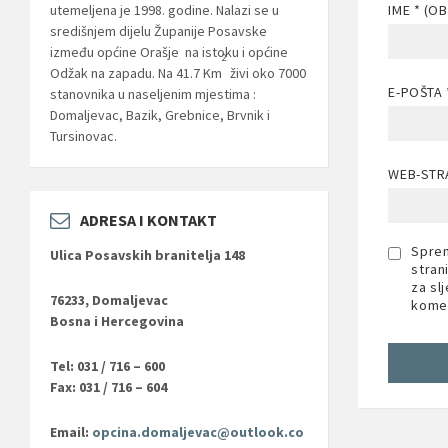
IME
* (O
utemeljena je 1998. godine. Nalazi se u
središnjem dijelu Županije Posavske
između općine Orašje na istoku i općine
2
Odžak na zapadu. Na 41.7 Km
živi oko 7000
E-POŠTA
stanovnika u naseljenim mjestima :
Domaljevac, Bazik, Grebnice, Brvnik i
Tursinovac.
WEB-STR
ADRESA I KONTAKT
Sprem
Ulica Posavskih branitelja 148
stran
za sl
76233, Domaljevac
komen
Bosna i Hercegovina
Tel: 031 / 716 – 600
Fax: 031 / 716 – 604
Email:
opcina.domaljevac@outlook.co