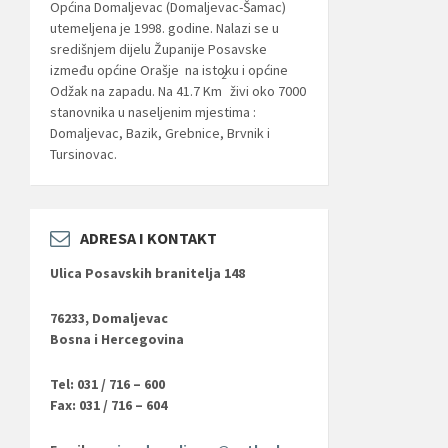
Općina Domaljevac (Domaljevac-Šamac)
utemeljena je 1998. godine. Nalazi se u
središnjem dijelu Županije Posavske
između općine Orašje na istoku i općine
2
Odžak na zapadu. Na 41.7 Km
živi oko 7000
stanovnika u naseljenim mjestima :
Domaljevac, Bazik, Grebnice, Brvnik i
Tursinovac.
ADRESA I KONTAKT
Ulica Posavskih branitelja 148
76233, Domaljevac
Bosna i Hercegovina
Tel: 031 / 716 – 600
Fax: 031 / 716 – 604