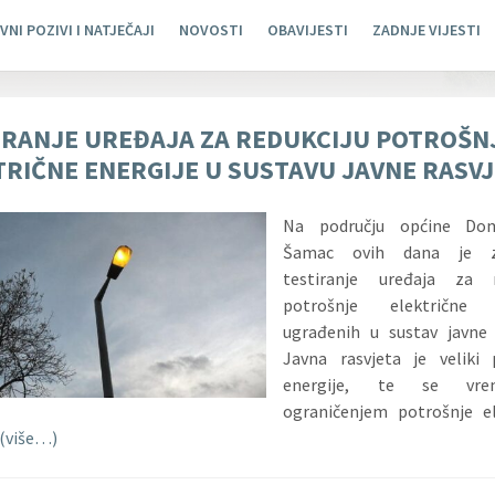
VNI POZIVI I NATJEČAJI
NOVOSTI
OBAVIJESTI
ZADNJE VIJESTI
IRANJE UREĐAJA ZA REDUKCIJU POTROŠN
TRIČNE ENERGIJE U SUSTAVU JAVNE RASV
Na području općine Dom
Šamac ovih dana je z
testiranje uređaja za r
potrošnje električne e
ugrađenih u sustav javne 
Javna rasvjeta je veliki 
energije,
te se vrem
ograničenjem potrošnje el
(više…)