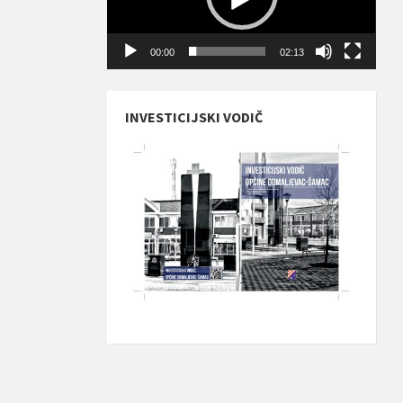
00:00
02:13
INVESTICIJSKI VODIČ