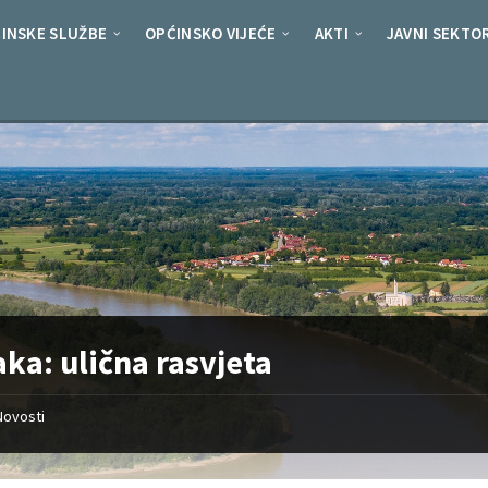
ar/www/vhosts/domaljevac.ba/httpdocs/wp-content/plugins/pj
INSKE SLUŽBE
OPĆINSKO VIJEĆE
AKTI
JAVNI SEKTO
aka:
ulična rasvjeta
Novosti