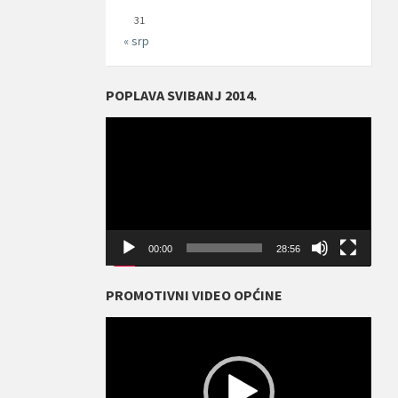
31
« srp
POPLAVA SVIBANJ 2014.
Reproduktor
videozapisa
00:00
28:56
PROMOTIVNI VIDEO OPĆINE
Reproduktor
videozapisa