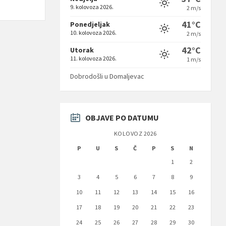
9. kolovoza 2026.
2 m/s
41°C
Ponedjeljak
10. kolovoza 2026.
2 m/s
42°C
Utorak
11. kolovoza 2026.
1 m/s
Dobrodošli u Domaljevac
OBJAVE PO DATUMU
KOLOVOZ 2026
P
U
S
Č
P
S
N
1
2
3
4
5
6
7
8
9
10
11
12
13
14
15
16
17
18
19
20
21
22
23
24
25
26
27
28
29
30