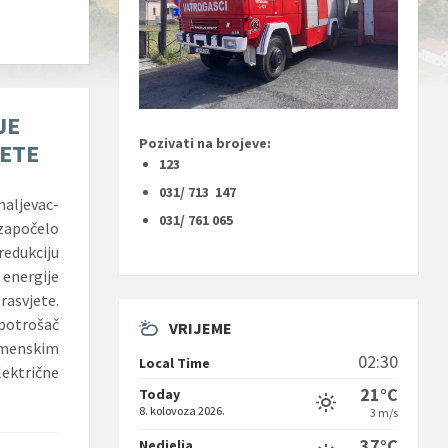
JE
Pozivati na brojeve:
JETE
123
031/ 713 147
aljevac-
031/ 761 065
apočelo
edukciju
nergije
rasvjete.
potrošač
VRIJEME
enskim
02:30
Local Time
ektrične
21°C
Today
8. kolovoza 2026.
3 m/s
37°C
Nedjelja