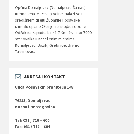
Općina Domaljevac (Domaljevac-Šamac)
utemeljena je 1998. godine. Nalazi se u
središnjem dijelu Županije Posavske
između općine Orašje na istoku i općine
2
Odžak na zapadu. Na 41.7 Km
živi oko 7000
stanovnika u naseljenim mjestima :
Domaljevac, Bazik, Grebnice, Brvnik i
Tursinovac.
ADRESA I KONTAKT
Ulica Posavskih branitelja 148
76233, Domaljevac
Bosna i Hercegovina
Tel: 031 / 716 – 600
Fax: 031 / 716 – 604