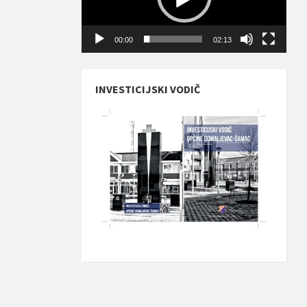
00:00
02:13
INVESTICIJSKI VODIČ