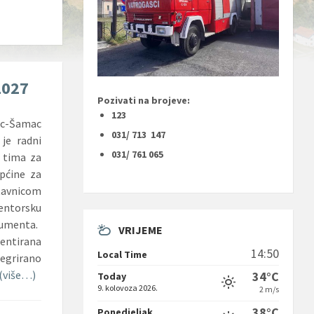
2027
Pozivati na brojeve:
123
ac-Šamac
031/ 713 147
 je radni
031/ 761 065
 tima za
općine za
tavnicom
ntorsku
kumenta.
VRIJEME
ntirana
14:50
Local Time
grirano
(više…)
34°C
Today
9. kolovoza 2026.
2 m/s
38°C
Ponedjeljak