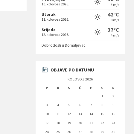
10. kolovoza 2026.
3 m/s
42°C
Utorak
11. kolovoza 2026.
0 m/s
37°C
Srijeda
12. kolovoza 2026.
4 m/s
Dobrodošli u Domaljevac
OBJAVE PO DATUMU
KOLOVOZ 2026
P
U
S
Č
P
S
N
1
2
3
4
5
6
7
8
9
10
11
12
13
14
15
16
17
18
19
20
21
22
23
24
25
26
27
28
29
30