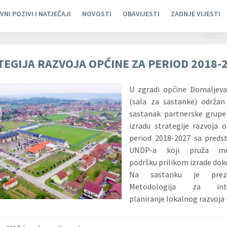
VNI POZIVI I NATJEČAJI
NOVOSTI
OBAVIJESTI
ZADNJE VIJESTI
TEGIJA RAZVOJA OPĆINE ZA PERIOD 2018-
U zgradi općine Domaljev
(sala za sastanke) održan
sastanak partnerske grupe
izradu strategije razvoja 
period 2018-2027 sa preds
UNDP-a koji pruža me
podršku prilikom izrade do
Na sastanku je preze
Metodologija za inte
planiranje lokalnog razvoja