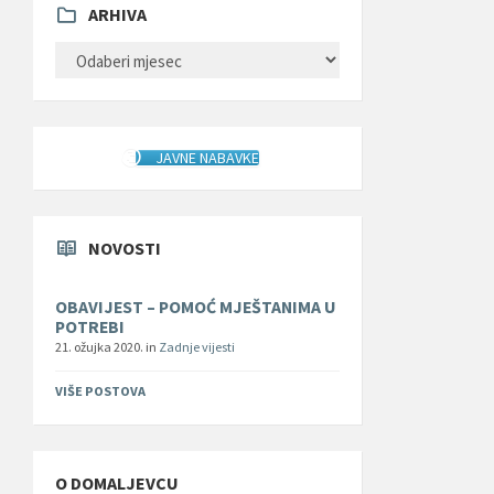
ARHIVA
ARHIVA
JAVNE NABAVKE
NOVOSTI
OBAVIJEST – POMOĆ MJEŠTANIMA U
POTREBI
21. ožujka 2020.
in
Zadnje vijesti
VIŠE POSTOVA
O DOMALJEVCU