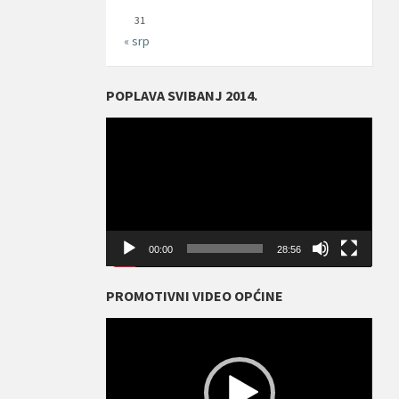
31
« srp
POPLAVA SVIBANJ 2014.
Reproduktor
videozapisa
00:00
28:56
PROMOTIVNI VIDEO OPĆINE
Reproduktor
videozapisa