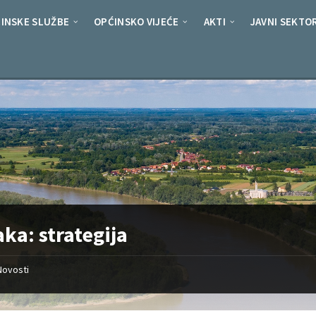
ar/www/vhosts/domaljevac.ba/httpdocs/wp-content/plugins/pj
INSKE SLUŽBE
OPĆINSKO VIJEĆE
AKTI
JAVNI SEKTO
aka:
strategija
Novosti