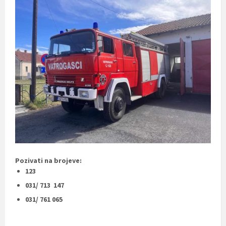
Pozivati na brojeve:
123
031/ 713 147
031/ 761 065