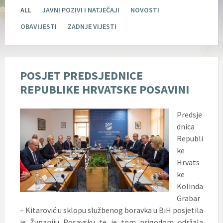
ALL
JAVNI POZIVI I NATJEČAJI
NOVOSTI
OBAVIJESTI
ZADNJE VIJESTI
POSJET PREDSJEDNICE
REPUBLIKE HRVATSKE POSAVINI
Predsje
dnica
Republi
ke
Hrvats
ke
Kolinda
Grabar
– Kitarović u sklopu službenog boravka u BiH posjetila
je Županiju Posavsku te je tom prigodom održala