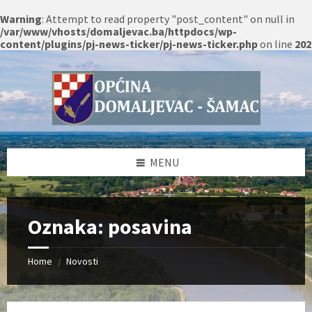
Warning
: Attempt to read property "post_content" on null in
/var/www/vhosts/domaljevac.ba/httpdocs/wp-
content/plugins/pj-news-ticker/pj-news-ticker.php
on line
202
Skip
Skip
Skip
Skip
to
to
to
to
content
left
right
footer
sidebar
sidebar
MENU
Oznaka:
posavina
Home
Novosti
/