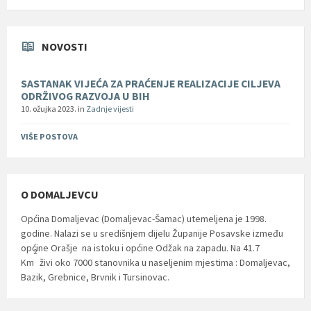
NOVOSTI
SASTANAK VIJEĆA ZA PRAĆENJE REALIZACIJE CILJEVA
ODRŽIVOG RAZVOJA U BIH
10. ožujka 2023.
in
Zadnje vijesti
VIŠE POSTOVA
O DOMALJEVCU
Općina Domaljevac (Domaljevac-Šamac) utemeljena je 1998.
godine. Nalazi se u središnjem dijelu Županije Posavske između
općine Orašje na istoku i općine Odžak na zapadu. Na 41.7
2
Km
živi oko 7000 stanovnika u naseljenim mjestima : Domaljevac,
Bazik, Grebnice, Brvnik i Tursinovac.