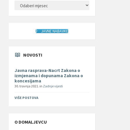
ARHIVA
JAVNE NABAVKE
NOVOSTI
Javna rasprava-Nacrt Zakona o
izmjenama i dopunama Zakona o
koncesijama
30. travnja 2021.
in
Zadnje vijesti
VIŠE POSTOVA
O DOMALJEVCU