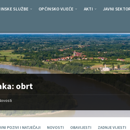
INSKE SLUŽBE
OPĆINSKO VIJEĆE
AKTI
JAVNI SEKTO
aka:
obrt
Novosti
VNI POZIVI I NATJEČAJI
NOVOSTI
OBAVIJESTI
ZADNJE VIJESTI