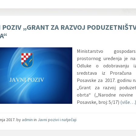
I POZIV „GRANT ZA RAZVOJ PODUZETNIŠTV
A“
Ministarstvo gospoda
prostornog uređenja je na
Odluke o odobravanju iz
sredstava iz Proračuna 
Posavske za 2017. godinu na
„Grant za razvoj poduzet
obrta“
(„Narodne novine 
Posavske, broj: 5/17)
(više…
pnja 2017.
by
admin
in
Javni pozivi i natječaji