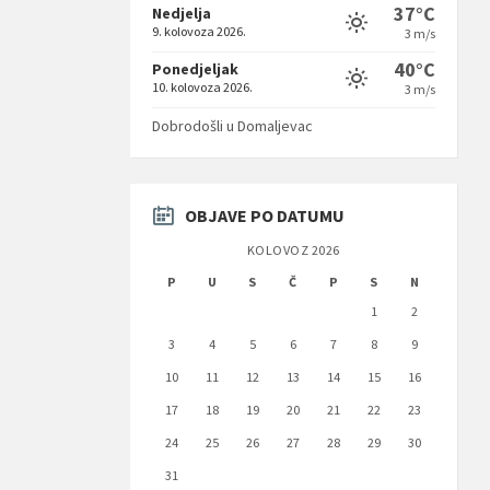
37°C
Nedjelja
9. kolovoza 2026.
3 m/s
40°C
Ponedjeljak
10. kolovoza 2026.
3 m/s
Dobrodošli u Domaljevac
OBJAVE PO DATUMU
KOLOVOZ 2026
P
U
S
Č
P
S
N
1
2
3
4
5
6
7
8
9
10
11
12
13
14
15
16
17
18
19
20
21
22
23
24
25
26
27
28
29
30
31