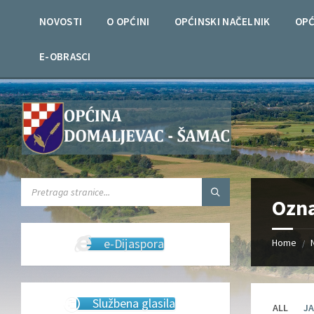
Skip
Skip
Skip
Skip
to
to
to
to
NOVOSTI
O OPĆINI
OPĆINSKI NAČELNIK
OPĆ
content
left
right
footer
sidebar
sidebar
E-OBRASCI
SEARCH:
Ozn
e-Dijaspora
Home
/
Službena glasila
ALL
JA