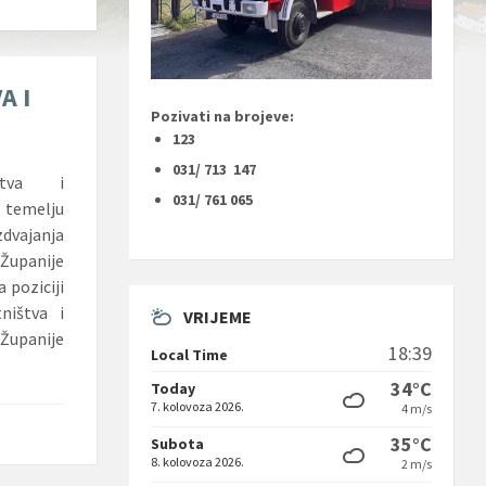
A I
Pozivati na brojeve:
123
031/ 713 147
rstva i
031/ 761 065
 temelju
dvajanja
Županije
 poziciji
ništva i
VRIJEME
Županije
18:39
Local Time
)
34°C
Today
7. kolovoza 2026.
4 m/s
35°C
Subota
8. kolovoza 2026.
2 m/s