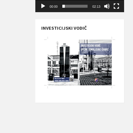
00:00
02:13
INVESTICIJSKI VODIČ