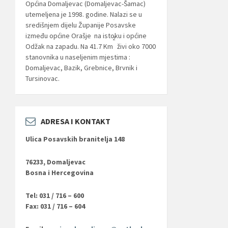
Općina Domaljevac (Domaljevac-Šamac)
utemeljena je 1998. godine. Nalazi se u
središnjem dijelu Županije Posavske
između općine Orašje na istoku i općine
2
Odžak na zapadu. Na 41.7 Km
živi oko 7000
stanovnika u naseljenim mjestima :
Domaljevac, Bazik, Grebnice, Brvnik i
Tursinovac.
ADRESA I KONTAKT
Ulica Posavskih branitelja 148
76233, Domaljevac
Bosna i Hercegovina
Tel: 031 / 716 – 600
Fax: 031 / 716 – 604