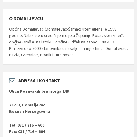
O DOMALJEVCU
Općina Domaljevac (Domaljevac-Šamac) utemeljena je 1998.
godine. Nalazi se u središnjem dijelu Županije Posavske između
općine Orašje na istoku i općine Odžak na zapadu. Na 41.7
2
Km
živi oko 7000 stanovnika u naseljenim mjestima : Domaljevac,
Bazik, Grebnice, Brvnik i Tursinovac.
ADRESA I KONTAKT
Ulica Posavskih branitelja 148
76233, Domaljevac
Bosna i Hercegovina
Tel: 031 / 716 – 600
Fax: 031 / 716 – 604