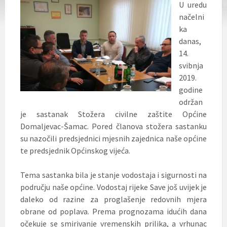
U uredu
načelni
ka
danas,
14.
svibnja
2019.
godine
održan
je sastanak Stožera civilne zaštite Općine
Domaljevac-Šamac. Pored članova stožera sastanku
su nazočili predsjednici mjesnih zajednica naše općine
te predsjednik Općinskog vijeća.
Tema sastanka bila je stanje vodostaja i sigurnosti na
području naše općine. Vodostaj rijeke Save još uvijek je
daleko od razine za proglašenje redovnih mjera
obrane od poplava. Prema prognozama idućih dana
očekuje se smirivanje vremenskih prilika, a vrhunac