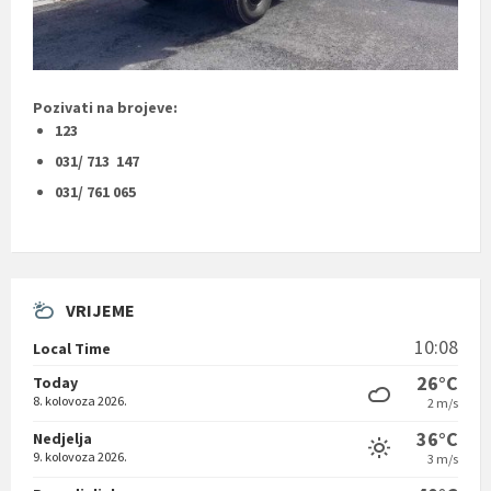
Pozivati na brojeve:
123
031/ 713 147
031/ 761 065
VRIJEME
10:08
Local Time
26°C
Today
8. kolovoza 2026.
2 m/s
36°C
Nedjelja
9. kolovoza 2026.
3 m/s