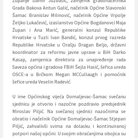
Županje Damir Juzbašić, zamjenik gradonačelnika
Grada Đakova Antun Galić, načelnik Općine Slavonski
Šamac Branislav Milinović, načelnik Općine Vrpolje
Željko Lukačević, izaslanstvo Općine Bogdanovci Maja
Župan i Ana Marić, generalni konzul Republike
Hrvatske u Tuzli Ivan Bandić, konzul prvog razreda
Republike Hrvatske u Orašju Dragan Beljo, državni
koordinator za reformu javne uprave u BiH Darko
Kasap, zamjenica direktora za unapređenje rada
Saveza općina i gradova FBiH Šejla Hasić, šefica ureda
OSCE-a u Brčkom Megan MCCullaugh i pomoćnik
šefice ureda Veselin Radević.
U ime Općinskog vijeća Domaljevac-Šamac svečanu
sjednicu je otvorio i nazočne pozdravio predsjednik
Miroslav Piljić. Na svečanoj sjednici nazočnima se
obratio i načelnik Općine Domaljevac-Šamac Stjepan
Piljić, zahvalivši svima na dolasku i kontinuiranoj
potpori našoj općini. U svojim obraćanjima obojica su