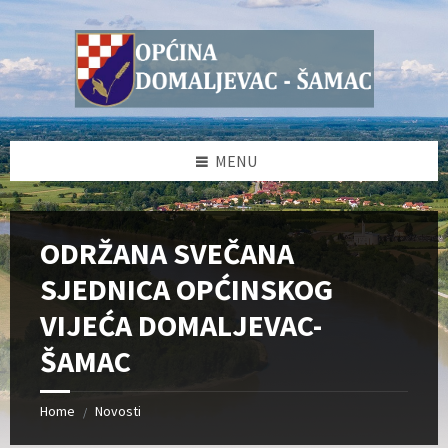
Skip
Skip
Skip
Skip
to
to
to
to
content
left
right
footer
sidebar
sidebar
MENU
ODRŽANA SVEČANA
SJEDNICA OPĆINSKOG
VIJEĆA DOMALJEVAC-
ŠAMAC
Home
Novosti
/