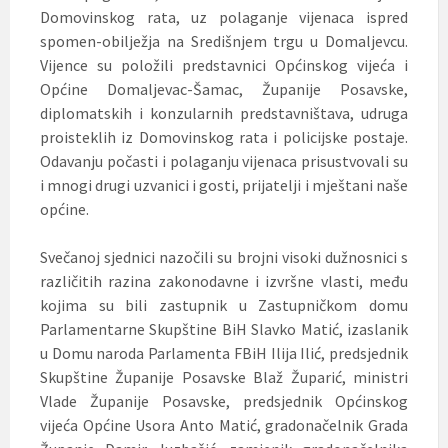
Domovinskog rata, uz polaganje vijenaca ispred
spomen-obilježja na Središnjem trgu u Domaljevcu.
Vijence su položili predstavnici Općinskog vijeća i
Općine Domaljevac-Šamac, Županije Posavske,
diplomatskih i konzularnih predstavništava, udruga
proisteklih iz Domovinskog rata i policijske postaje.
Odavanju počasti i polaganju vijenaca prisustvovali su
i mnogi drugi uzvanici i gosti, prijatelji i mještani naše
općine.
Svečanoj sjednici nazočili su brojni visoki dužnosnici s
različitih razina zakonodavne i izvršne vlasti, među
kojima su bili zastupnik u Zastupničkom domu
Parlamentarne Skupštine BiH Slavko Matić, izaslanik
u Domu naroda Parlamenta FBiH Ilija Ilić, predsjednik
Skupštine Županije Posavske Blaž Župarić, ministri
Vlade Županije Posavske, predsjednik Općinskog
vijeća Općine Usora Anto Matić, gradonačelnik Grada