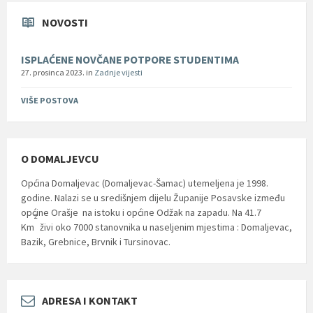
NOVOSTI
ISPLAĆENE NOVČANE POTPORE STUDENTIMA
27. prosinca 2023.
in
Zadnje vijesti
VIŠE POSTOVA
O DOMALJEVCU
Općina Domaljevac (Domaljevac-Šamac) utemeljena je 1998.
godine. Nalazi se u središnjem dijelu Županije Posavske između
općine Orašje na istoku i općine Odžak na zapadu. Na 41.7
2
Km
živi oko 7000 stanovnika u naseljenim mjestima : Domaljevac,
Bazik, Grebnice, Brvnik i Tursinovac.
ADRESA I KONTAKT