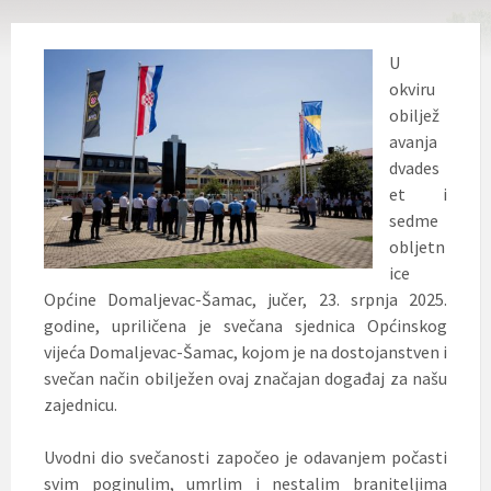
U
okviru
obiljež
avanja
dvades
et i
sedme
obljetn
ice
Općine Domaljevac-Šamac, jučer, 23. srpnja 2025.
godine, upriličena je svečana sjednica Općinskog
vijeća Domaljevac-Šamac, kojom je na dostojanstven i
svečan način obilježen ovaj značajan događaj za našu
zajednicu.
Uvodni dio svečanosti započeo je odavanjem počasti
svim poginulim, umrlim i nestalim braniteljima