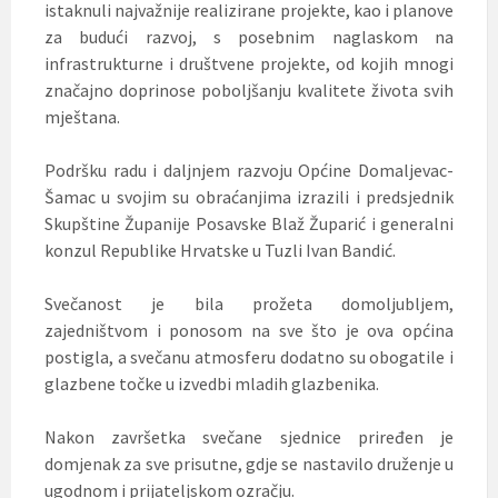
istaknuli najvažnije realizirane projekte, kao i planove
za budući razvoj, s posebnim naglaskom na
infrastrukturne i društvene projekte, od kojih mnogi
značajno doprinose poboljšanju kvalitete života svih
mještana.
Podršku radu i daljnjem razvoju Općine Domaljevac-
Šamac u svojim su obraćanjima izrazili i predsjednik
Skupštine Županije Posavske Blaž Župarić i generalni
konzul Republike Hrvatske u Tuzli Ivan Bandić.
Svečanost je bila prožeta domoljubljem,
zajedništvom i ponosom na sve što je ova općina
postigla, a svečanu atmosferu dodatno su obogatile i
glazbene točke u izvedbi mladih glazbenika.
Nakon završetka svečane sjednice priređen je
domjenak za sve prisutne, gdje se nastavilo druženje u
ugodnom i prijateljskom ozračju.