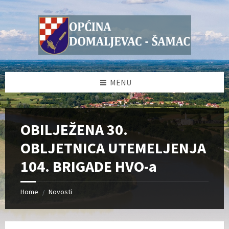
Skip
Skip
Skip
Skip
to
to
to
to
content
left
right
footer
sidebar
sidebar
MENU
OBILJEŽENA 30.
OBLJETNICA UTEMELJENJA
104. BRIGADE HVO-a
Home
Novosti
/