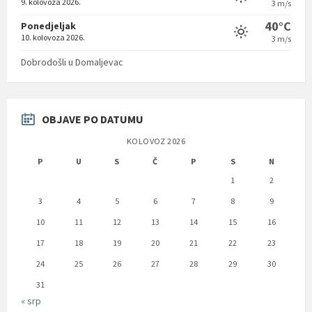
9. kolovoza 2026.
3 m/s
40°C
Ponedjeljak
10. kolovoza 2026.
3 m/s
Dobrodošli u Domaljevac
OBJAVE PO DATUMU
KOLOVOZ 2026
P
U
S
Č
P
S
N
1
2
3
4
5
6
7
8
9
10
11
12
13
14
15
16
17
18
19
20
21
22
23
24
25
26
27
28
29
30
31
« srp