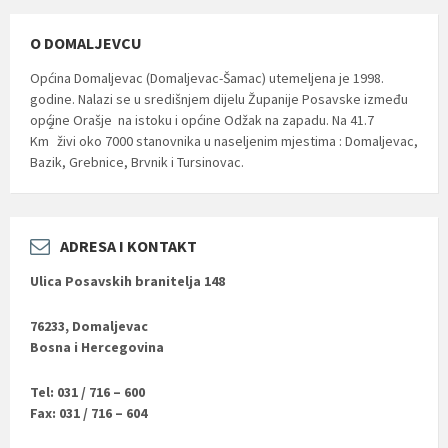
O DOMALJEVCU
Općina Domaljevac (Domaljevac-Šamac) utemeljena je 1998.
godine. Nalazi se u središnjem dijelu Županije Posavske između
općine Orašje na istoku i općine Odžak na zapadu. Na 41.7
2
Km
živi oko 7000 stanovnika u naseljenim mjestima : Domaljevac,
Bazik, Grebnice, Brvnik i Tursinovac.
ADRESA I KONTAKT
Ulica Posavskih branitelja 148
76233, Domaljevac
Bosna i Hercegovina
Tel: 031 / 716 – 600
Fax: 031 / 716 – 604