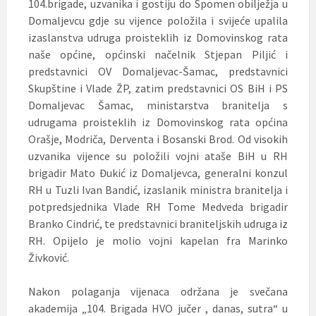
104.brigade, uzvanika i gostiju do Spomen obilježja u
Domaljevcu gdje su vijence položila i svijeće upalila
izaslanstva udruga proisteklih iz Domovinskog rata
naše općine, općinski načelnik Stjepan Piljić i
predstavnici OV Domaljevac-Šamac, predstavnici
Skupštine i Vlade ŽP, zatim predstavnici OS BiH i PS
Domaljevac Šamac, ministarstva branitelja s
udrugama proisteklih iz Domovinskog rata općina
Orašje, Modriča, Derventa i Bosanski Brod. Od visokih
uzvanika vijence su položili vojni ataše BiH u RH
brigadir Mato Đukić iz Domaljevca, generalni konzul
RH u Tuzli Ivan Bandić, izaslanik ministra branitelja i
potpredsjednika Vlade RH Tome Medveda brigadir
Branko Cindrić, te predstavnici braniteljskih udruga iz
RH. Opijelo je molio vojni kapelan fra Marinko
Živković.
Nakon polaganja vijenaca održana je svečana
akademija „104. Brigada HVO jučer , danas, sutra“ u