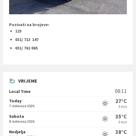
Pozivati na brojeve:
123
031/ 713 147
031/ 761 065
VRIJEME
08:11
Local Time
27°C
Today
7. kolovoza 2026.
3 m/s
35°C
Subota
8. kolovoza 2026.
3 m/s
38°C
Nedjelja