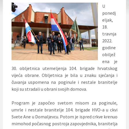
U
ponedj
eljak,
18.
travnja
2022.
godine
obiljež
ena je
30. obljetnica utemeljenja 104. brigade hrvatskog
vijeća obrane. Obljetnica je bila u znaku sjećanja i
čuvanja uspomena na poginule i nestale branitelje
koji su stradali u obrani svojih domova.
Program je započeo svetom misom za poginule,
umrle i nestale branitelje 104. brigade HVO-a u ckvi
Svete Ane u Domaljevcu. Potom je ispred crkve krenuo
mimohod počasnog postroja zapovjednika, branitelja