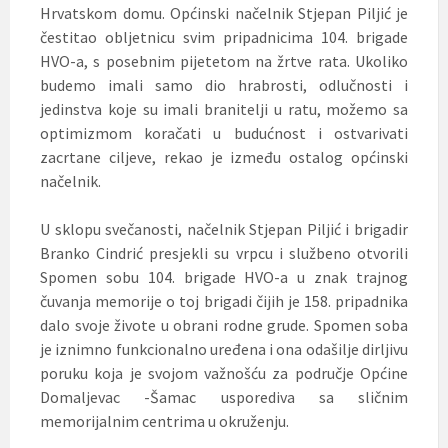
Hrvatskom domu. Općinski načelnik Stjepan Piljić je
čestitao obljetnicu svim pripadnicima 104. brigade
HVO-a, s posebnim pijetetom na žrtve rata. Ukoliko
budemo imali samo dio hrabrosti, odlučnosti i
jedinstva koje su imali branitelji u ratu, možemo sa
optimizmom koračati u budućnost i ostvarivati
zacrtane ciljeve, rekao je između ostalog općinski
načelnik.
U sklopu svečanosti, načelnik Stjepan Piljić i brigadir
Branko Cindrić presjekli su vrpcu i službeno otvorili
Spomen sobu 104. brigade HVO-a u znak trajnog
čuvanja memorije o toj brigadi čijih je 158. pripadnika
dalo svoje živote u obrani rodne grude. Spomen soba
je iznimno funkcionalno uređena i ona odašilje dirljivu
poruku koja je svojom važnošću za područje Općine
Domaljevac -Šamac usporediva sa sličnim
memorijalnim centrima u okruženju.