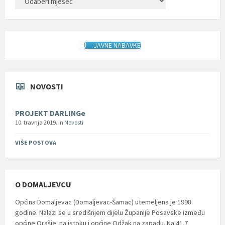
JAVNE NABAVKE
NOVOSTI
PROJEKT DARLINGe
10. travnja 2019.
in
Novosti
VIŠE POSTOVA
O DOMALJEVCU
Općina Domaljevac (Domaljevac-Šamac) utemeljena je 1998.
godine. Nalazi se u središnjem dijelu Županije Posavske između
općine Orašje na istoku i općine Odžak na zapadu. Na 41.7