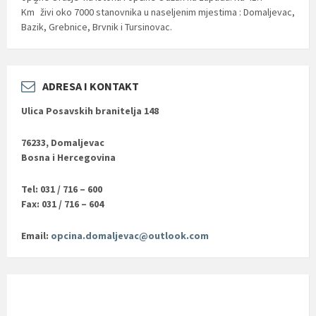
2
Km
živi oko 7000 stanovnika u naseljenim mjestima : Domaljevac,
Bazik, Grebnice, Brvnik i Tursinovac.
ADRESA I KONTAKT
Ulica Posavskih branitelja 148
76233, Domaljevac
Bosna i Hercegovina
Tel: 031 / 716 – 600
Fax: 031 / 716 – 604
Email:
opcina.domaljevac@outlook.com