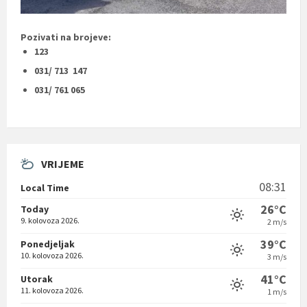
Pozivati na brojeve:
123
031/ 713 147
031/ 761 065
VRIJEME
08:31
Local Time
26°C
Today
9. kolovoza 2026.
2 m/s
39°C
Ponedjeljak
10. kolovoza 2026.
3 m/s
41°C
Utorak
11. kolovoza 2026.
1 m/s