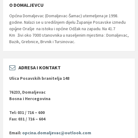
O DOMALJEVCU
Općina Domaljevac (Domaljevac-Šamac) utemeljena je 1998.
godine. Nalazi se u središnjem dijelu Županije Posavske između
općine Orašje na istoku i općine Odžak na zapadu. Na 41.7
2
Km
živi oko 7000 stanovnika u naseljenim mjestima : Domaljevac,
Bazik, Grebnice, Brvnik i Tursinovac.
ADRESA I KONTAKT
Ulica Posavskih branitelja 148
76233, Domaljevac
Bosna i Hercegovina
Tel: 031 / 716 – 600
Fax: 031 / 716 – 604
Email:
opcina.domaljevac@outlook.com