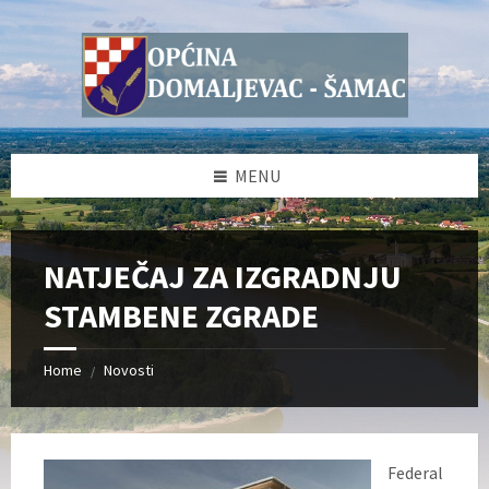
Skip
Skip
Skip
Skip
to
to
to
to
content
left
right
footer
sidebar
sidebar
MENU
NATJEČAJ ZA IZGRADNJU
STAMBENE ZGRADE
Home
Novosti
/
Federal