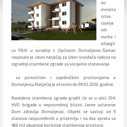
no
minista
rstvo
raselje
nih
osoba i
izbjegli
ca FBiH u suradnji s Općinom Domaljevac-Šamac
raspisalo je Javni natječaj za izbor izvođača radova na
izgradnji stambene zgrade za socijalno stanovanje
sa pomoćnim i zajedničkim prostorijama u
Domaljevcu.Natječaj je otvoren do 09.01.2020. godine.
Navedena stambena zgrada gradit će se u ulici 104.
HVO brigade u neposrednoj blizini Javne ustanove
Dom zdravlja Domaljevac. Objekt se sastoji od 9
stanova raspoređenih u prizemlju i na dva sprata sa
460 m2 ukupnog korisnog stambenog prostora.