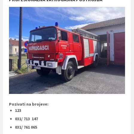
Pozivati na brojeve:
123
031/ 713 147
031/ 761 065