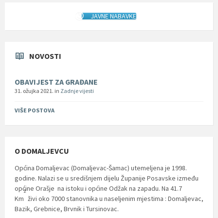
JAVNE NABAVKE
NOVOSTI
OBAVIJEST ZA GRAĐANE
31. ožujka 2021.
in
Zadnje vijesti
VIŠE POSTOVA
O DOMALJEVCU
Općina Domaljevac (Domaljevac-Šamac) utemeljena je 1998.
godine. Nalazi se u središnjem dijelu Županije Posavske između
općine Orašje na istoku i općine Odžak na zapadu. Na 41.7
2
Km
živi oko 7000 stanovnika u naseljenim mjestima : Domaljevac,
Bazik, Grebnice, Brvnik i Tursinovac.