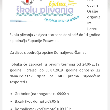
općine
Orašje
organiz
ira
ljetnu
školu plivanja za djecu starosne dobi od 6 do 14 godina
s područja Županije Posavske.
Za djecu s područja općine Domaljevac-Šamac
obuka će započeti u prvom terminu od 24.06.2019.
godine i trajati do 06.07.2019. godine odnosno 12
dana.Polazak djece će biti prema sljedećem
rasporedu:
Grebnice (na snogama) u 09:00 h
Bazik (kod doma) u 09:05 h
Domaljevac (kod Yimora) u 09:10 h