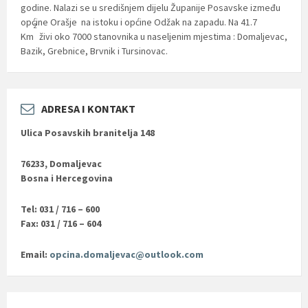
godine. Nalazi se u središnjem dijelu Županije Posavske između
općine Orašje na istoku i općine Odžak na zapadu. Na 41.7
2
Km
živi oko 7000 stanovnika u naseljenim mjestima : Domaljevac,
Bazik, Grebnice, Brvnik i Tursinovac.
ADRESA I KONTAKT
Ulica Posavskih branitelja 148
76233, Domaljevac
Bosna i Hercegovina
Tel: 031 / 716 – 600
Fax: 031 / 716 – 604
Email:
opcina.domaljevac@outlook.com