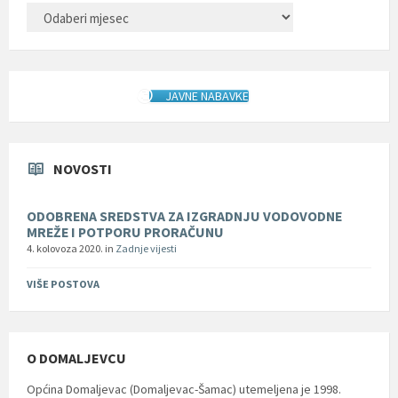
ARHIVA
JAVNE NABAVKE
NOVOSTI
ODOBRENA SREDSTVA ZA IZGRADNJU VODOVODNE
MREŽE I POTPORU PRORAČUNU
4. kolovoza 2020.
in
Zadnje vijesti
VIŠE POSTOVA
O DOMALJEVCU
Općina Domaljevac (Domaljevac-Šamac) utemeljena je 1998.