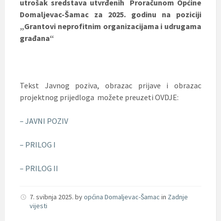
utrošak sredstava utvrđenih
Proračunom Općine
Domaljevac-Šamac za 2025. godinu na poziciji
„Grantovi neprofitnim organizacijama i udrugama
građana“
Tekst Javnog poziva, obrazac prijave i obrazac
projektnog prijedloga možete preuzeti OVDJE:
– JAVNI POZIV
– PRILOG I
– PRILOG II
7. svibnja 2025.
by
općina Domaljevac-Šamac
in
Zadnje
vijesti