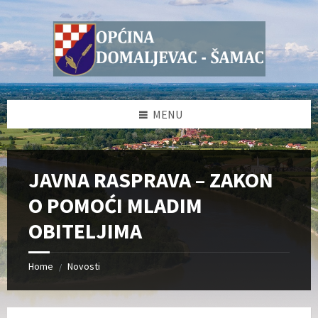
Skip
Skip
Skip
Skip
to
to
to
to
content
left
right
footer
sidebar
sidebar
MENU
JAVNA RASPRAVA – ZAKON
O POMOĆI MLADIM
OBITELJIMA
Home
Novosti
/