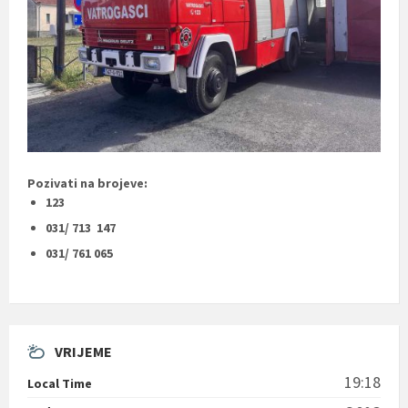
Pozivati na brojeve:
123
031/ 713 147
031/ 761 065
VRIJEME
19:18
Local Time