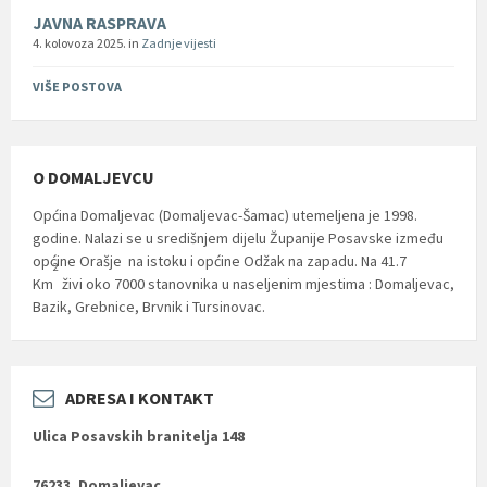
JAVNA RASPRAVA
4. kolovoza 2025.
in
Zadnje vijesti
VIŠE POSTOVA
O DOMALJEVCU
Općina Domaljevac (Domaljevac-Šamac) utemeljena je 1998.
godine. Nalazi se u središnjem dijelu Županije Posavske između
općine Orašje na istoku i općine Odžak na zapadu. Na 41.7
2
Km
živi oko 7000 stanovnika u naseljenim mjestima : Domaljevac,
Bazik, Grebnice, Brvnik i Tursinovac.
ADRESA I KONTAKT
Ulica Posavskih branitelja 148
76233, Domaljevac