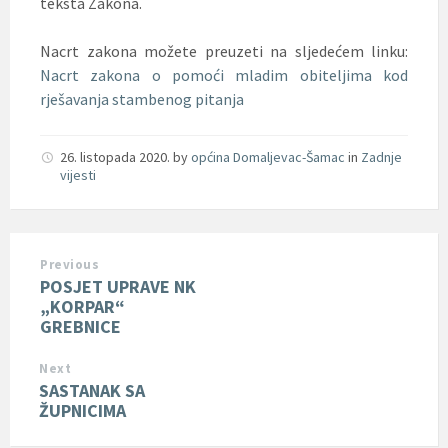
teksta Zakona.
Nacrt zakona možete preuzeti na sljedećem linku:
Nacrt zakona o pomoći mladim obiteljima kod
rješavanja stambenog pitanja
26. listopada 2020.
by
općina Domaljevac-Šamac
in
Zadnje
vijesti
Previous
POSJET UPRAVE NK
„KORPAR“
GREBNICE
Next
SASTANAK SA
ŽUPNICIMA