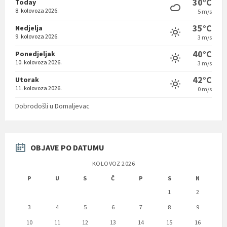
30°C
Today
8. kolovoza 2026.
5 m/s
35°C
Nedjelja
9. kolovoza 2026.
3 m/s
40°C
Ponedjeljak
10. kolovoza 2026.
3 m/s
42°C
Utorak
11. kolovoza 2026.
0 m/s
Dobrodošli u Domaljevac
OBJAVE PO DATUMU
KOLOVOZ 2026
P
U
S
Č
P
S
N
1
2
3
4
5
6
7
8
9
10
11
12
13
14
15
16