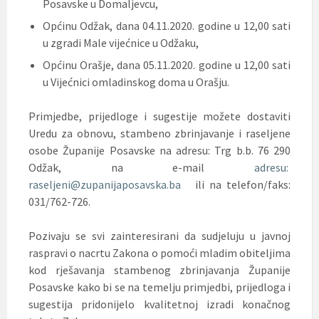
Posavske u Domaljevcu,
Općinu Odžak, dana 04.11.2020. godine u 12,00 sati
u zgradi Male vijećnice u Odžaku,
Općinu Orašje, dana 05.11.2020. godine u 12,00 sati
u Vijećnici omladinskog doma u Orašju.
Primjedbe, prijedloge i sugestije možete dostaviti
Uredu za obnovu, stambeno zbrinjavanje i raseljene
osobe Županije Posavske na adresu: Trg b.b. 76 290
Odžak, na e-mail
adresu:
raseljeni@zupanijaposavska.ba
ili na telefon/faks:
031/762-726.
Pozivaju se svi zainteresirani da sudjeluju u javnoj
raspravi o nacrtu Zakona o pomoći mladim obiteljima
kod rješavanja stambenog zbrinjavanja Županije
Posavske kako bi se na temelju primjedbi, prijedloga i
sugestija pridonijelo kvalitetnoj izradi konačnog