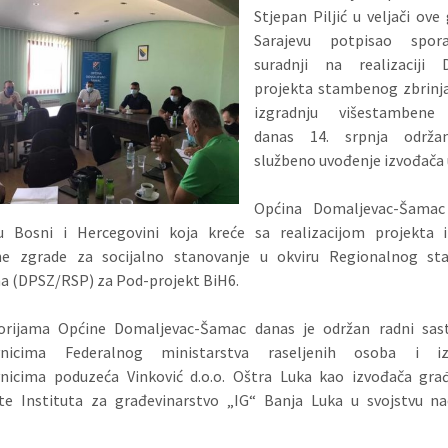
Stjepan Piljić u veljači ove
Sarajevu potpisao spo
suradnji na realizaciji 
projekta stambenog zbrinja
izgradnju višestambene
danas 14. srpnja održa
službeno uvođenje izvođača 
Općina Domaljevac-Šamac
u Bosni i Hercegovini koja kreće sa realizacijom projekta i
e zgrade za socijalno stanovanje u okviru Regionalnog s
a (DPSZ/RSP) za Pod-projekt BiH6.
orijama Općine Domaljevac-Šamac danas je održan radni sas
vnicima Federalnog ministarstva raseljenih osoba i izb
vnicima poduzeća Vinković d.o.o. Oštra Luka kao izvođača građ
 te Instituta za građevinarstvo „IG“ Banja Luka u svojstvu na