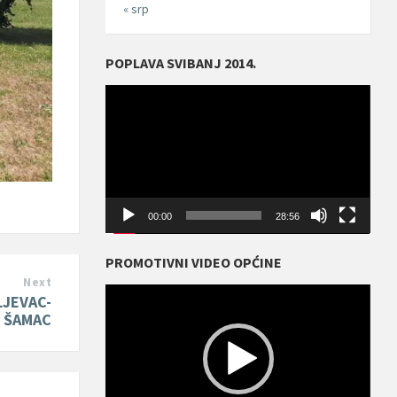
« srp
POPLAVA SVIBANJ 2014.
Reproduktor
videozapisa
00:00
28:56
PROMOTIVNI VIDEO OPĆINE
Next
Reproduktor
LJEVAC-
videozapisa
ŠAMAC