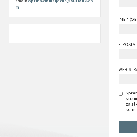
Email:
opcina.domaljevac@outlook.co
m
IME
* (O
E-POŠTA
WEB-STR
Sprem
stran
za sl
komen