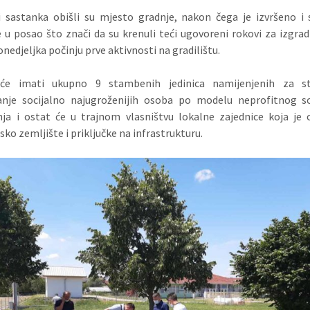
i sastanka obišli su mjesto gradnje, nakon čega je izvršeno i
 u posao što znači da su krenuli teći ugovoreni rokovi za izgrad
onedjeljka počinju prve aktivnosti na gradilištu.
će imati ukupno 9 stambenih jedinica namijenjenih za 
vanje socijalno najugroženijih osoba po modelu neprofitnog so
ja i ostat će u trajnom vlasništvu lokalne zajednice koja je 
sko zemljište i priključke na infrastrukturu.