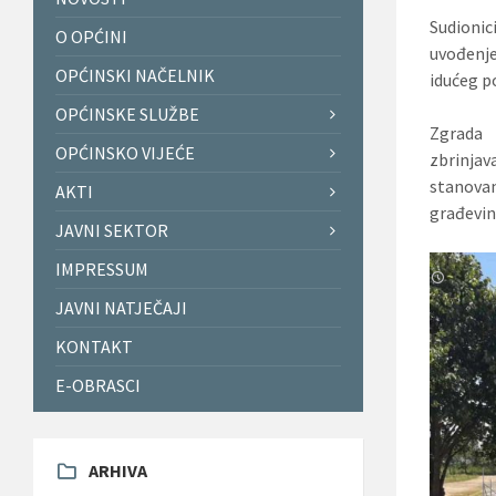
Sudionic
O OPĆINI
uvođenje
OPĆINSKI NAČELNIK
idućeg p
OPĆINSKE SLUŽBE
Zgrada 
OPĆINSKO VIJEĆE
zbrinja
stanovan
AKTI
građevin
JAVNI SEKTOR
IMPRESSUM
JAVNI NATJEČAJI
KONTAKT
E-OBRASCI
ARHIVA