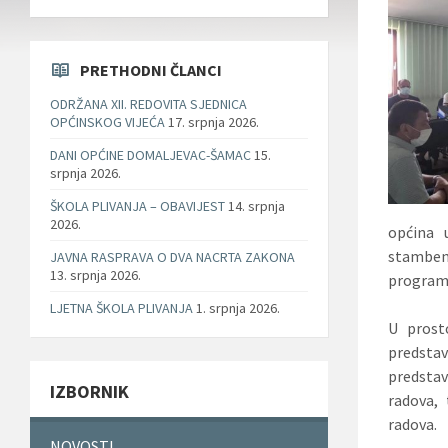
PRETHODNI ČLANCI
ODRŽANA XII. REDOVITA SJEDNICA
OPĆINSKOG VIJEĆA
17. srpnja 2026.
DANI OPĆINE DOMALJEVAC-ŠAMAC
15.
srpnja 2026.
ŠKOLA PLIVANJA – OBAVIJEST
14. srpnja
2026.
općina 
stamben
JAVNA RASPRAVA O DVA NACRTA ZAKONA
13. srpnja 2026.
program
LJETNA ŠKOLA PLIVANJA
1. srpnja 2026.
U prost
predsta
predsta
IZBORNIK
radova,
radova.
NOVOSTI