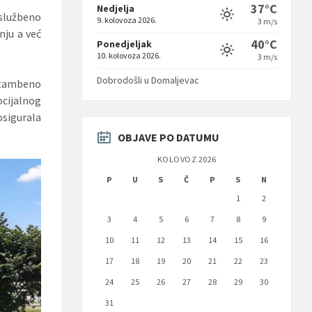
37°C
Nedjelja
 službeno
9. kolovoza 2026.
3 m/s
nju a već
40°C
Ponedjeljak
10. kolovoza 2026.
3 m/s
Dobrodošli u Domaljevac
stambeno
cijalnog
osigurala
OBJAVE PO DATUMU
KOLOVOZ 2026
P
U
S
Č
P
S
N
1
2
3
4
5
6
7
8
9
10
11
12
13
14
15
16
17
18
19
20
21
22
23
24
25
26
27
28
29
30
31