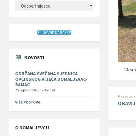
ARHIVA
JAVNE NABAVKE
NOVOSTI
14. sr
ODRŽANA SVEČANA SJEDNICA
OPĆINSKOG VIJEĆA DOMALJEVAC-
ŠAMAC
25. srpnja 2019.
in
Novosti
Previous
OBAVIJ
VIŠE POSTOVA
O DOMALJEVCU