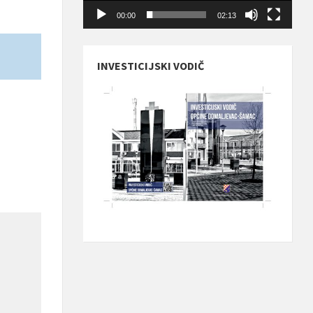
00:00
02:13
INVESTICIJSKI VODIČ