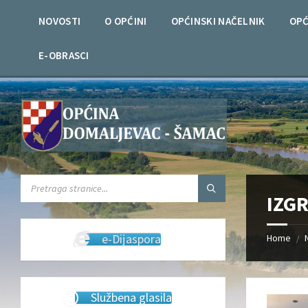
Skip
Skip
Skip
Skip
to
to
to
to
NOVOSTI
O OPĆINI
OPĆINSKI NAČELNIK
OPĆ
content
left
right
footer
sidebar
sidebar
E-OBRASCI
SEARCH:
IZG
e-Dijaspora
Home
/
Službena glasila