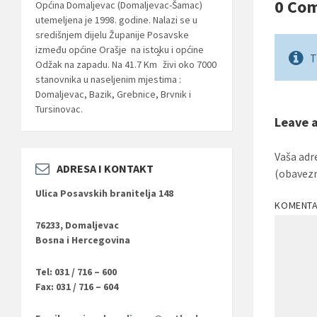
0 Co
Općina Domaljevac (Domaljevac-Šamac)
utemeljena je 1998. godine. Nalazi se u
središnjem dijelu Županije Posavske
između općine Orašje na istoku i općine
2
T
Odžak na zapadu. Na 41.7 Km
živi oko 7000
stanovnika u naseljenim mjestima :
Domaljevac, Bazik, Grebnice, Brvnik i
Tursinovac.
Leave 
Vaša adr
ADRESA I KONTAKT
(obavez
Ulica Posavskih branitelja 148
KOMENT
76233, Domaljevac
Bosna i Hercegovina
Tel: 031 / 716 – 600
Fax: 031 / 716 – 604