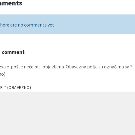
mments
here are no comments yet
a comment
esa e-pošte neće biti objavljena.
Obavezna polja su označena sa
*
no)
AR
* (OBAVEZNO)