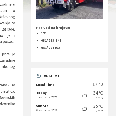
 godine u
razum o
Državnog
vanja za
Pozivati na brojeve:
 zgrade,
123
no je i
031/ 713 147
u posao.
031/ 761 065
 prva je
zgradnje
tambenog
VRIJEME
17:42
Local Time
tanak sa
jeglica,
34°C
Today
evinskih
7. kolovoza 2026.
4 m/s
dzornika
35°C
Subota
8. kolovoza 2026.
2 m/s