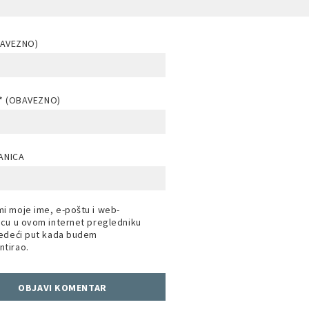
BAVEZNO)
* (OBAVEZNO)
ANICA
i moje ime, e-poštu i web-
icu u ovom internet pregledniku
jedeći put kada budem
tirao.