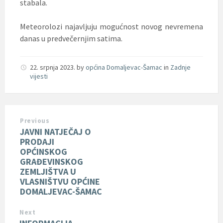
stabala.
Meteorolozi najavljuju mogućnost novog nevremena
danas u predvečernjim satima.
22. srpnja 2023.
by
općina Domaljevac-Šamac
in
Zadnje
vijesti
Previous
JAVNI NATJEČAJ O
PRODAJI
OPĆINSKOG
GRAĐEVINSKOG
ZEMLJIŠTVA U
VLASNIŠTVU OPĆINE
DOMALJEVAC-ŠAMAC
Next