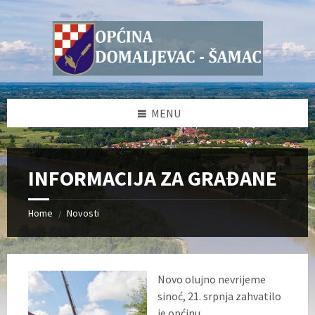
Skip
Skip
Skip
Skip
to
to
to
to
content
left
right
footer
sidebar
sidebar
MENU
INFORMACIJA ZA GRAĐANE
Home
Novosti
/
Novo olujno nevrijeme
sinoć, 21. srpnja zahvatilo
je općinu.