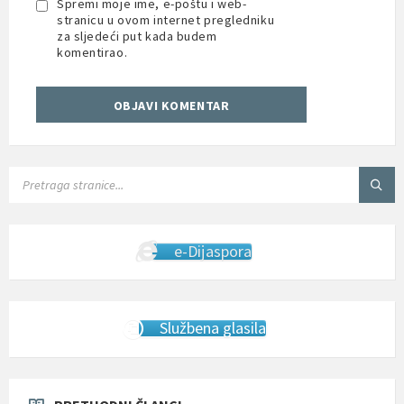
Spremi moje ime, e-poštu i web-
stranicu u ovom internet pregledniku
za sljedeći put kada budem
komentirao.
SEARCH:
e-Dijaspora
Službena glasila