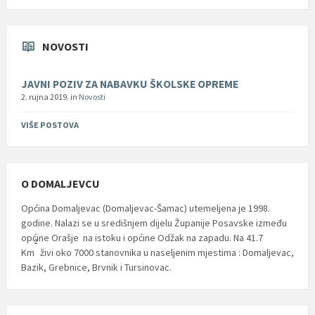
NOVOSTI
JAVNI POZIV ZA NABAVKU ŠKOLSKE OPREME
2. rujna 2019.
in
Novosti
VIŠE POSTOVA
O DOMALJEVCU
Općina Domaljevac (Domaljevac-Šamac) utemeljena je 1998.
godine. Nalazi se u središnjem dijelu Županije Posavske između
općine Orašje na istoku i općine Odžak na zapadu. Na 41.7
2
Km
živi oko 7000 stanovnika u naseljenim mjestima : Domaljevac,
Bazik, Grebnice, Brvnik i Tursinovac.