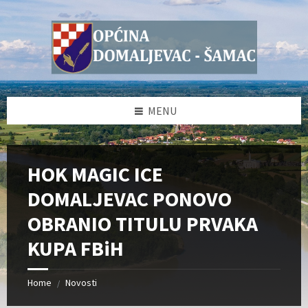
Skip
Skip
Skip
Skip
to
to
to
to
content
left
right
footer
sidebar
sidebar
MENU
HOK MAGIC ICE
DOMALJEVAC PONOVO
OBRANIO TITULU PRVAKA
KUPA FBiH
Home
Novosti
/