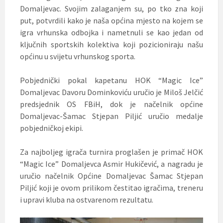
Domaljevac. Svojim zalaganjem su, po tko zna koji
put, potvrdili kako je naša općina mjesto na kojem se
igra vrhunska odbojka i nametnuli se kao jedan od
ključnih sportskih kolektiva koji pozicioniraju našu
općinu u svijetu vrhunskog sporta.
Pobjednički pokal kapetanu HOK “Magic Ice”
Domaljevac Davoru Dominkoviću uručio je Miloš Jelčić
predsjednik OS FBiH, dok je načelnik općine
Domaljevac-Šamac Stjepan Piljić uručio medalje
pobjedničkoj ekipi.
Za najboljeg igrača turnira proglašen je primač HOK
“Magic Ice” Domaljevca Asmir Hukičević, a nagradu je
uručio načelnik Općine Domaljevac Šamac Stjepan
Piljić koji je ovom prilikom čestitao igračima, treneru
i upravi kluba na ostvarenom rezultatu.