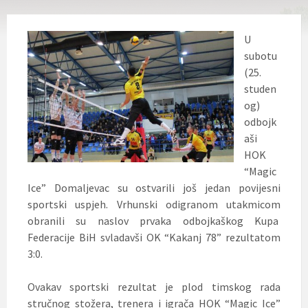
U
subotu
(25.
studen
og)
odbojk
aši
HOK
“Magic
Ice” Domaljevac su ostvarili još jedan povijesni
sportski uspjeh. Vrhunski odigranom utakmicom
obranili su naslov prvaka odbojkaškog Kupa
Federacije BiH svladavši OK “Kakanj 78” rezultatom
3:0.
Ovakav sportski rezultat je plod timskog rada
stručnog stožera, trenera i igrača HOK “Magic Ice”