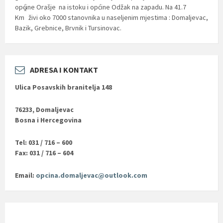
općine Orašje na istoku i općine Odžak na zapadu. Na 41.7
2
Km
živi oko 7000 stanovnika u naseljenim mjestima : Domaljevac,
Bazik, Grebnice, Brvnik i Tursinovac.
ADRESA I KONTAKT
Ulica Posavskih branitelja 148
76233, Domaljevac
Bosna i Hercegovina
Tel: 031 / 716 – 600
Fax: 031 / 716 – 604
Email:
opcina.domaljevac@outlook.com