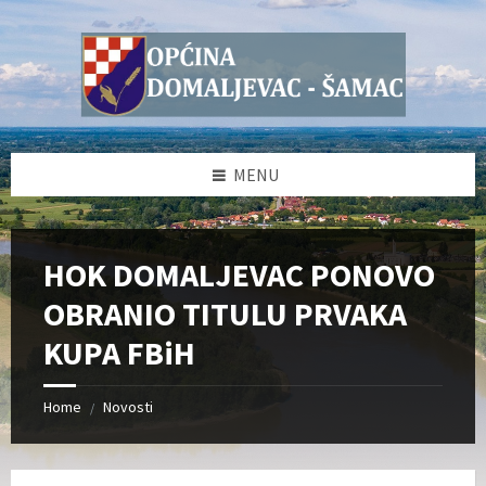
Skip
Skip
Skip
Skip
to
to
to
to
content
left
right
footer
sidebar
sidebar
MENU
HOK DOMALJEVAC PONOVO
OBRANIO TITULU PRVAKA
KUPA FBiH
Home
Novosti
/