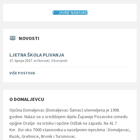
JAVNE NABAVKE
NOVOSTI
LJETNA ŠKOLA PLIVANJA
17. lipnja 2017.
in
Novosti
,
Obavijesti
VIŠE POSTOVA
O DOMALJEVCU
Općina Domaljevac (Domaljevac-Šamac) utemeljena je 1998.
godine. Nalazi se u središnjem dijelu Županije Posavske između
općine Orašje na istoku i općine Odžak na zapadu. Na 41.7
2
Km
živi oko 7000 stanovnika u naseljenim mjestima : Domaljevac,
Bazik, Grebnice, Brvnik i Tursinovac.