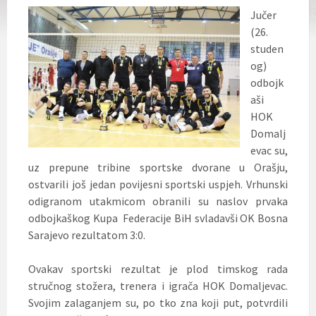
Jučer
(26.
studen
og)
odbojk
aši
HOK
Domalj
evac su,
uz prepune tribine sportske dvorane u Orašju,
ostvarili još jedan povijesni sportski uspjeh. Vrhunski
odigranom utakmicom obranili su naslov prvaka
odbojkaškog Kupa Federacije BiH svladavši OK Bosna
Sarajevo rezultatom 3:0.
Ovakav sportski rezultat je plod timskog rada
stručnog stožera, trenera i igrača HOK Domaljevac.
Svojim zalaganjem su, po tko zna koji put, potvrdili