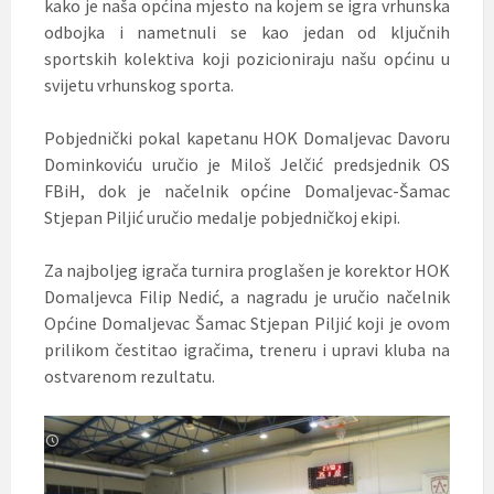
kako je naša općina mjesto na kojem se igra vrhunska
odbojka i nametnuli se kao jedan od ključnih
sportskih kolektiva koji pozicioniraju našu općinu u
svijetu vrhunskog sporta.
Pobjednički pokal kapetanu HOK Domaljevac Davoru
Dominkoviću uručio je Miloš Jelčić predsjednik OS
FBiH, dok je načelnik općine Domaljevac-Šamac
Stjepan Piljić uručio medalje pobjedničkoj ekipi.
Za najboljeg igrača turnira proglašen je korektor HOK
Domaljevca Filip Nedić, a nagradu je uručio načelnik
Općine Domaljevac Šamac Stjepan Piljić koji je ovom
prilikom čestitao igračima, treneru i upravi kluba na
ostvarenom rezultatu.