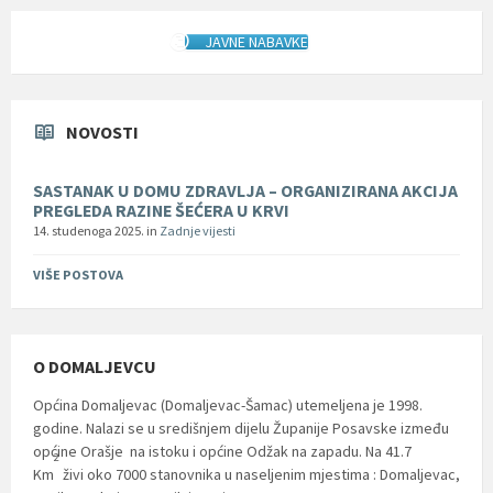
JAVNE NABAVKE
NOVOSTI
SASTANAK U DOMU ZDRAVLJA – ORGANIZIRANA AKCIJA
PREGLEDA RAZINE ŠEĆERA U KRVI
14. studenoga 2025.
in
Zadnje vijesti
VIŠE POSTOVA
O DOMALJEVCU
Općina Domaljevac (Domaljevac-Šamac) utemeljena je 1998.
godine. Nalazi se u središnjem dijelu Županije Posavske između
općine Orašje na istoku i općine Odžak na zapadu. Na 41.7
2
Km
živi oko 7000 stanovnika u naseljenim mjestima : Domaljevac,