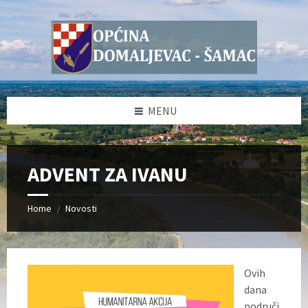
Skip
Skip
Skip
Skip
to
to
to
to
content
left
right
footer
sidebar
sidebar
MENU
ADVENT ZA IVANU
Home
Novosti
/
Ovih
dana
područj