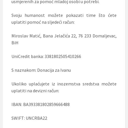
usmjerenih za pomoć mladoj osobi u potrebi.
Svoju humanost možete pokazati time što ćete
uplatiti pomoć na sljedeći račun:
Miroslav Matić, Bana Jelačića 22, 76 233 Domaljevac,
BiH
UniCredit banka: 3381802505410266
S naznakom: Donacija za Ivanu
Ukoliko uplaćujete iz inozemstva sredstva možete
uplatiti na devizni račun:
IBAN: BA393381802859666488
SWIFT: UNCRBA22