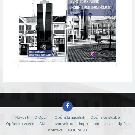
Facebook
Novosti
O Općini
Općinski načelnik
Općinske službe
Općinsko vijeće
Akti
Javni sektor
Impressum
Javni natječaji
Kontakt
e-OBRASCI