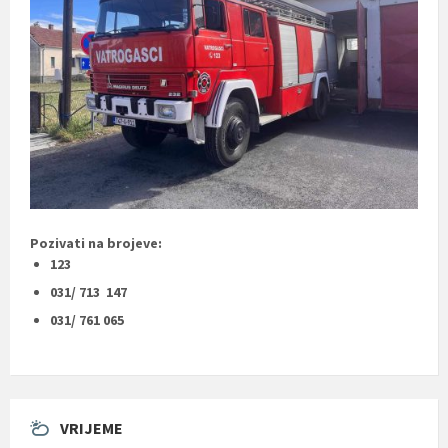
Pozivati na brojeve:
123
031/ 713 147
031/ 761 065
VRIJEME