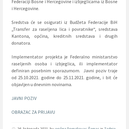
Federaciji Bosne i Hercegovine i izbjeglicama iz Bosne
i Hercegovine.
Sredstva će se osigurati iz Budžeta Federacije BiH
„Transfer za raseljena lica i povratnike“, sredstava
Kantona, općina, kreditnih sredstava i drugih
donatora.
Implementator projekta je Federalno ministarstvo
raseljenih osoba i izbjeglica, ili implementator
definiran posebnim sporazumom. Javni poziv traje
od 25.10.2021. godine do 25.11.2021. godine, i bit će
objavljen u dnevnim novinama.
JAVNI POZIV
OBRAZAC ZA PRIJAVU
26. listopada 2021.
by
općina Domaljevac-Šamac
in
Zadnje