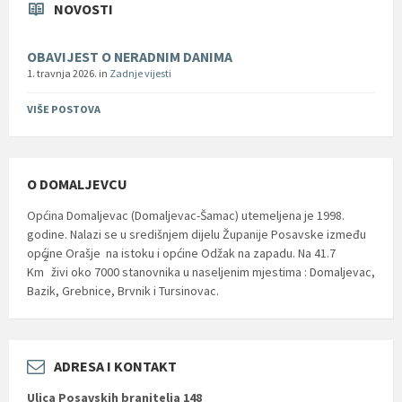
NOVOSTI
OBAVIJEST O NERADNIM DANIMA
1. travnja 2026.
in
Zadnje vijesti
VIŠE POSTOVA
O DOMALJEVCU
Općina Domaljevac (Domaljevac-Šamac) utemeljena je 1998.
godine. Nalazi se u središnjem dijelu Županije Posavske između
općine Orašje na istoku i općine Odžak na zapadu. Na 41.7
2
Km
živi oko 7000 stanovnika u naseljenim mjestima : Domaljevac,
Bazik, Grebnice, Brvnik i Tursinovac.
ADRESA I KONTAKT
Ulica Posavskih branitelja 148