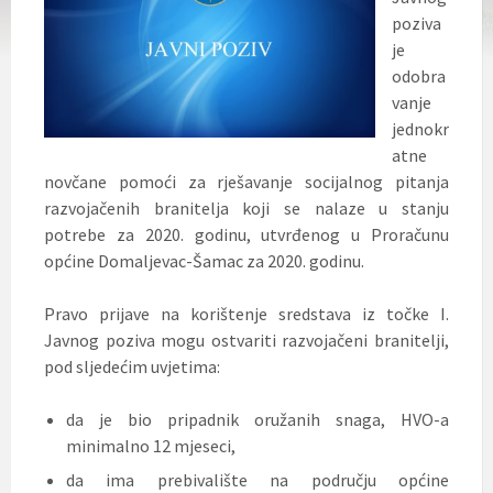
poziva
je
odobra
vanje
jednokr
atne
novčane pomoći za rješavanje socijalnog pitanja
razvojačenih branitelja koji se nalaze u stanju
potrebe za 2020. godinu, utvrđenog u Proračunu
općine Domaljevac-Šamac za 2020. godinu.
Pravo prijave na korištenje sredstava iz točke I.
Javnog poziva mogu ostvariti razvojačeni branitelji,
pod sljedećim uvjetima:
da je bio pripadnik oružanih snaga, HVO-a
minimalno 12 mjeseci,
da ima prebivalište na području općine