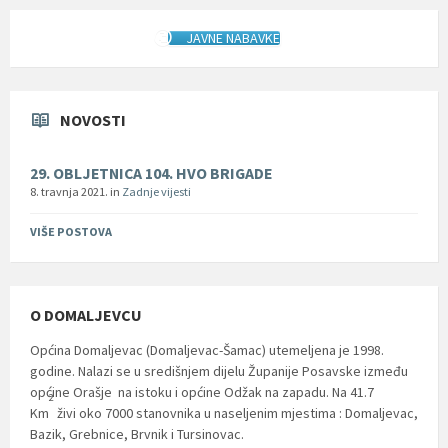
JAVNE NABAVKE
NOVOSTI
29. OBLJETNICA 104. HVO BRIGADE
8. travnja 2021.
in
Zadnje vijesti
VIŠE POSTOVA
O DOMALJEVCU
Općina Domaljevac (Domaljevac-Šamac) utemeljena je 1998.
godine. Nalazi se u središnjem dijelu Županije Posavske između
općine Orašje na istoku i općine Odžak na zapadu. Na 41.7
2
Km
živi oko 7000 stanovnika u naseljenim mjestima : Domaljevac,
Bazik, Grebnice, Brvnik i Tursinovac.