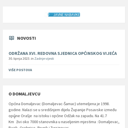
JAVNE NABAVKE
NOVOSTI
ODRŽANA XVI. REDOVNA SJEDNICA OPĆINSKOG VIJEĆA
30. lipnja 2023.
in
Zadnje vijesti
VIŠE POSTOVA
O DOMALJEVCU
Općina Domaljevac (Domaljevac-Šamac) utemeljena je 1998.
godine. Nalazi se u središnjem dijelu Županije Posavske između
općine Orašje na istoku i općine Odžak na zapadu. Na 41.7
2
Km
živi oko 7000 stanovnika u naseljenim mjestima : Domaljevac,
Bazik, Grebnice, Brvnik i Tursinovac.