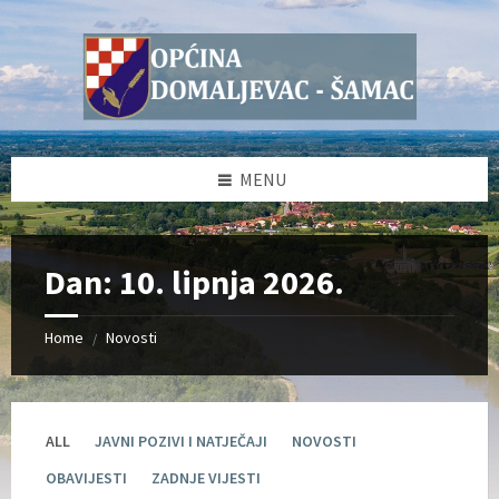
Skip
Skip
Skip
Skip
to
to
to
to
content
left
right
footer
sidebar
sidebar
MENU
Dan:
10. lipnja 2026.
Home
Novosti
/
ALL
JAVNI POZIVI I NATJEČAJI
NOVOSTI
OBAVIJESTI
ZADNJE VIJESTI