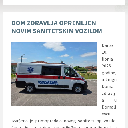
DOM ZDRAVLJA OPREMLJEN
NOVIM SANITETSKIM VOZILOM
Danas
10.
lipnja
2026.
godine,
u krugu
Doma
zdravlj
a u
Domalj
evcu,
izvršena je primopredaja novog sanitetskog vozila,
čime je značajno unaprijeđena opremljenost i