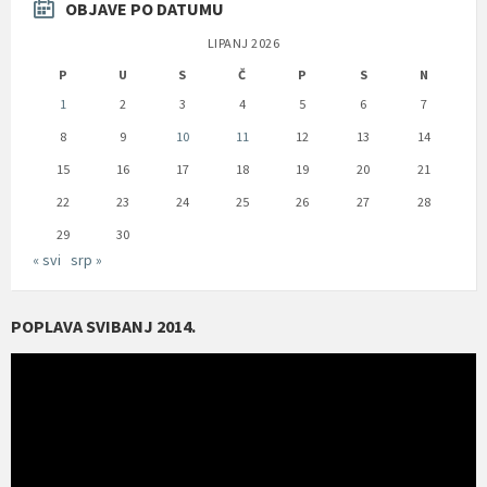
OBJAVE PO DATUMU
LIPANJ 2026
P
U
S
Č
P
S
N
1
2
3
4
5
6
7
8
9
10
11
12
13
14
15
16
17
18
19
20
21
22
23
24
25
26
27
28
29
30
« svi
srp »
POPLAVA SVIBANJ 2014.
Reproduktor
videozapisa