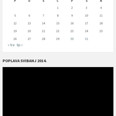
P
U
S
Č
P
S
N
1
2
3
4
5
6
7
8
9
10
11
12
13
14
15
16
17
18
19
20
21
22
23
24
25
26
27
28
29
30
31
« tra
lip »
POPLAVA SVIBANJ 2014.
Reproduktor
videozapisa