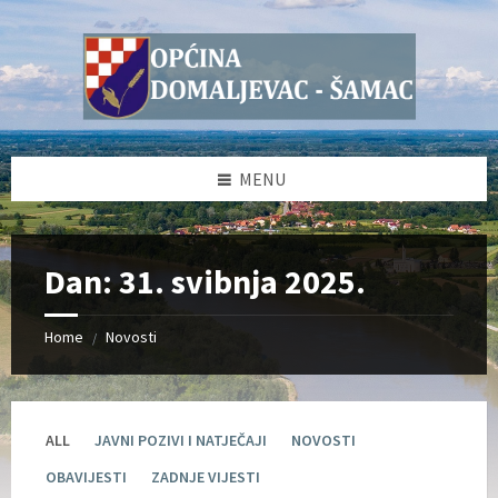
Skip
Skip
Skip
Skip
to
to
to
to
content
left
right
footer
sidebar
sidebar
MENU
Dan:
31. svibnja 2025.
Home
Novosti
/
ALL
JAVNI POZIVI I NATJEČAJI
NOVOSTI
OBAVIJESTI
ZADNJE VIJESTI