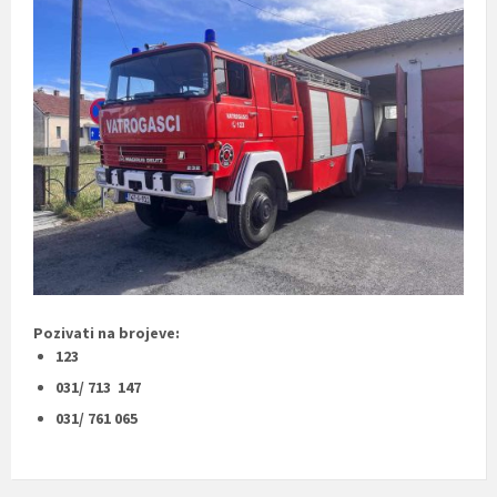
Pozivati na brojeve:
123
031/ 713 147
031/ 761 065