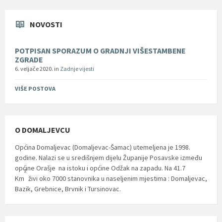
NOVOSTI
POTPISAN SPORAZUM O GRADNJI VIŠESTAMBENE
ZGRADE
6. veljače 2020.
in
Zadnje vijesti
VIŠE POSTOVA
O DOMALJEVCU
Općina Domaljevac (Domaljevac-Šamac) utemeljena je 1998.
godine. Nalazi se u središnjem dijelu Županije Posavske između
općine Orašje na istoku i općine Odžak na zapadu. Na 41.7
2
Km
živi oko 7000 stanovnika u naseljenim mjestima : Domaljevac,
Bazik, Grebnice, Brvnik i Tursinovac.