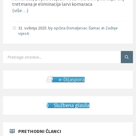
tretmana je eliminacija larvi komaraca
(više…)
31. svibnja 2025.
by
općina Domaljevac-Šamac
in
Zadnje
vijesti
SEARCH:
e-Dijaspora
Službena glasila
PRETHODNI ČLANCI