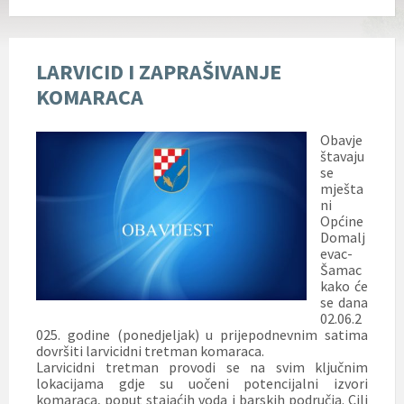
LARVICID I ZAPRAŠIVANJE
KOMARACA
Obavje
štavaju
se
mješta
ni
Općine
Domalj
evac-
Šamac
kako će
se dana
02.06.2
025. godine (ponedjeljak) u prijepodnevnim satima
dovršiti larvicidni tretman komaraca.
Larvicidni tretman provodi se na svim ključnim
lokacijama gdje su uočeni potencijalni izvori
komaraca, poput stajaćih voda i barskih područja. Cilj