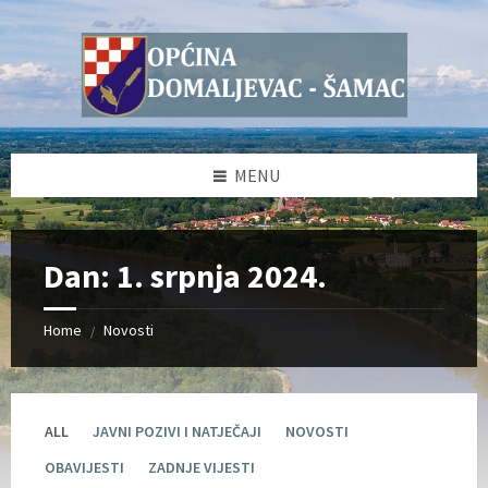
Skip
Skip
Skip
Skip
to
to
to
to
content
left
right
footer
sidebar
sidebar
MENU
Dan:
1. srpnja 2024.
Home
Novosti
/
ALL
JAVNI POZIVI I NATJEČAJI
NOVOSTI
OBAVIJESTI
ZADNJE VIJESTI