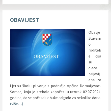
OBAVIJEST
Obavje
štavam
o
roditelj
e čija
su
djeca
prijavlj
ena za
Ljetnu školu plivanja s područja općine Domaljevac-
Šamac, koja je trebala započeti u utorak 02.07.2024.
godine, da se početak obuke odgađa za nekoliko dana.
(više…)