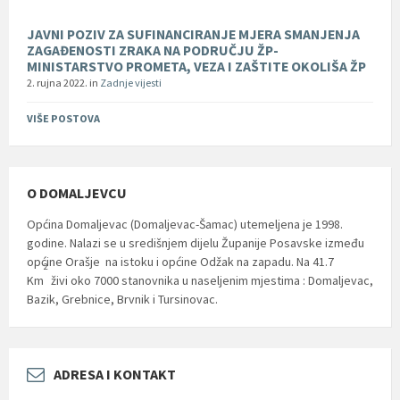
JAVNI POZIV ZA SUFINANCIRANJE MJERA SMANJENJA
ZAGAĐENOSTI ZRAKA NA PODRUČJU ŽP-
MINISTARSTVO PROMETA, VEZA I ZAŠTITE OKOLIŠA ŽP
2. rujna 2022.
in
Zadnje vijesti
VIŠE POSTOVA
O DOMALJEVCU
Općina Domaljevac (Domaljevac-Šamac) utemeljena je 1998.
godine. Nalazi se u središnjem dijelu Županije Posavske između
općine Orašje na istoku i općine Odžak na zapadu. Na 41.7
2
Km
živi oko 7000 stanovnika u naseljenim mjestima : Domaljevac,
Bazik, Grebnice, Brvnik i Tursinovac.
ADRESA I KONTAKT