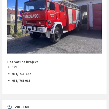
Pozivati na brojeve:
123
031/ 713 147
031/ 761 065
VRIJEME