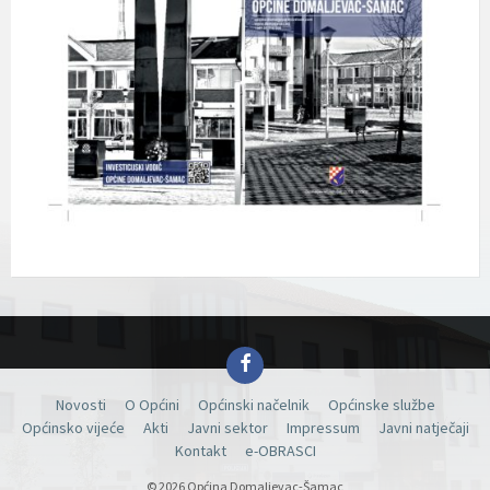
Facebook
Novosti
O Općini
Općinski načelnik
Općinske službe
Općinsko vijeće
Akti
Javni sektor
Impressum
Javni natječaji
Kontakt
e-OBRASCI
© 2026 Općina Domaljevac-Šamac