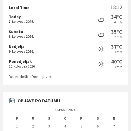
18:12
Local Time
34°C
Today
7. kolovoza 2026.
4 m/s
35°C
Subota
8. kolovoza 2026.
2 m/s
37°C
Nedjelja
9. kolovoza 2026.
3 m/s
40°C
Ponedjeljak
10. kolovoza 2026.
3 m/s
Dobrodošli u Domaljevac
OBJAVE PO DATUMU
SRPANJ 2024
P
U
S
Č
P
S
N
1
2
3
4
5
6
7