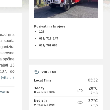
Pozivati na brojeve:
123
radnji s
031/ 713 147
a sporta
031/ 761 065
ganizira
starosne
ja općine
ajati 13
VRIJEME
.07. do
(više…)
.
05:32
Local Time
20°C
Today
amac
in
8. kolovoza 2026.
2 m/s
37°C
Nedjelja
9. kolovoza 2026.
2 m/s