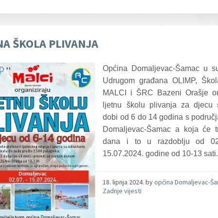
NA ŠKOLA PLIVANJA
Općina Domaljevac-Šamac u su
Udrugom građana OLIMP, Škol
MALCI i ŠRC Bazeni Orašje or
ljetnu školu plivanja za djecu 
dobi od 6 do 14 godina s područ
Domaljevac-Šamac a koja će tr
dana i to u razdoblju od 02
15.07.2024. godine od 10-13 sati
18. lipnja 2024.
by
općina Domaljevac-Š
Zadnje vijesti