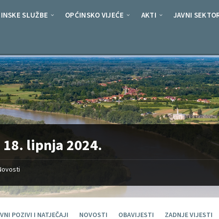
INSKE SLUŽBE
OPĆINSKO VIJEĆE
AKTI
JAVNI SEKTO
:
18. lipnja 2024.
Novosti
VNI POZIVI I NATJEČAJI
NOVOSTI
OBAVIJESTI
ZADNJE VIJESTI