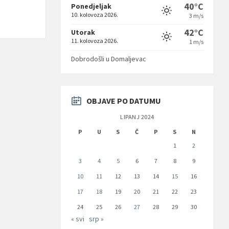
40°C
Ponedjeljak
10. kolovoza 2026.
3 m/s
42°C
Utorak
11. kolovoza 2026.
1 m/s
Dobrodošli u Domaljevac
OBJAVE PO DATUMU
LIPANJ 2024
P
U
S
Č
P
S
N
1
2
3
4
5
6
7
8
9
10
11
12
13
14
15
16
17
18
19
20
21
22
23
24
25
26
27
28
29
30
« svi
srp »