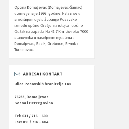
Općina Domaljevac (Domaljevac-Šamac)
utemeljena je 1998. godine. Nalazi se u
središnjem dijelu Županije Posavske
između općine Orašje na istoku i općine
2
Odžak na zapadu. Na 41.7 Km
živi oko 7000
stanovnika u naseljenim mjestima :
Domaljevac, Bazik, Grebnice, Brvnik i
Tursinovac.
ADRESA I KONTAKT
Ulica Posavskih branitelja 148
76233, Domaljevac
Bosna i Hercegovina
Tel: 031 / 716 – 600
Fax: 031 / 716 – 604