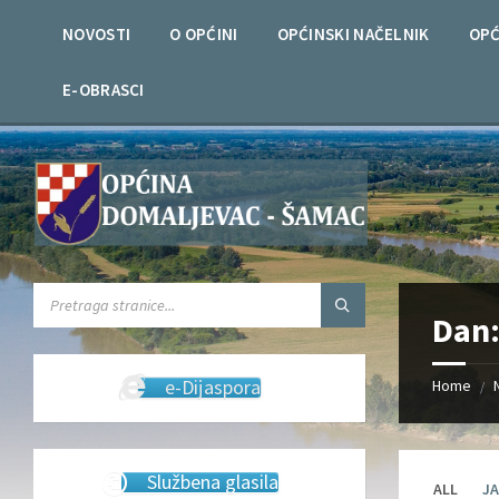
Skip
Skip
Skip
Skip
to
to
to
to
NOVOSTI
O OPĆINI
OPĆINSKI NAČELNIK
OPĆ
content
left
right
footer
sidebar
sidebar
E-OBRASCI
SEARCH:
Dan
e-Dijaspora
Home
/
Službena glasila
ALL
JA