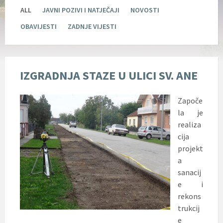
ALL
JAVNI POZIVI I NATJEČAJI
NOVOSTI
OBAVIJESTI
ZADNJE VIJESTI
IZGRADNJA STAZE U ULICI SV. ANE
Započe
la je
realiza
cija
projekt
a
sanacij
e i
rekons
trukcij
e