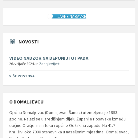
JAVNE NABAVKE
NOVOSTI
VIDEO NADZOR NA DEPONIJI OTPADA
26. veljače 2024.
in
Zadnje vijesti
VIŠE POSTOVA
O DOMALJEVCU
Općina Domaljevac (Domaljevac-Šamac) utemeljena je 1998.
godine. Nalazi se u središnjem dijelu Županije Posavske između
općine Orašje na istoku i općine Odžak na zapadu. Na 41.7
2
Km
živi oko 7000 stanovnika u naseljenim mjestima : Domaljevac,