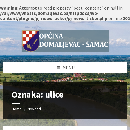
Warning
: Attempt to read property "post_content" on null in
/var/www/vhosts/domaljevac.ba/httpdocs/wp-
content/plugins/pj-news-ticker/pj-news-ticker.php
on line
202
Skip
Skip
Skip
Skip
to
to
to
to
content
left
right
footer
sidebar
sidebar
MENU
Oznaka:
ulice
Home
Novosti
/