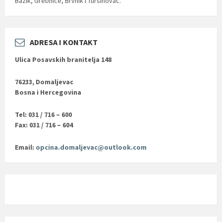
Bazik, Grebnice, Brvnik i Tursinovac.
ADRESA I KONTAKT
Ulica Posavskih branitelja 148
76233, Domaljevac
Bosna i Hercegovina
Tel: 031 / 716 – 600
Fax: 031 / 716 – 604
Email:
opcina.domaljevac@outlook.com