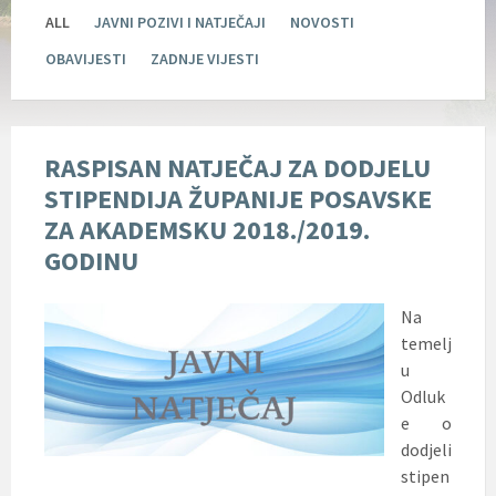
ALL
JAVNI POZIVI I NATJEČAJI
NOVOSTI
OBAVIJESTI
ZADNJE VIJESTI
RASPISAN NATJEČAJ ZA DODJELU
STIPENDIJA ŽUPANIJE POSAVSKE
ZA AKADEMSKU 2018./2019.
GODINU
Na
temelj
u
Odluk
e o
dodjeli
stipen