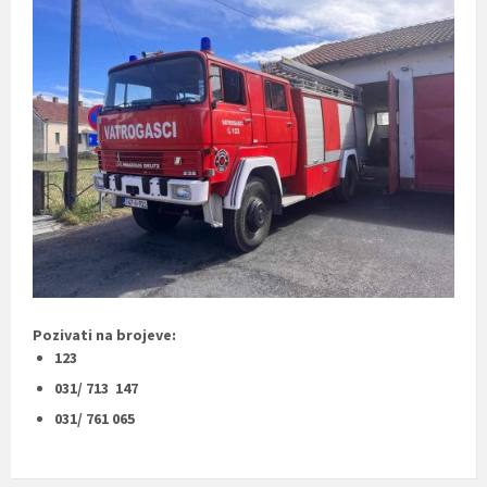
Pozivati na brojeve:
123
031/ 713 147
031/ 761 065