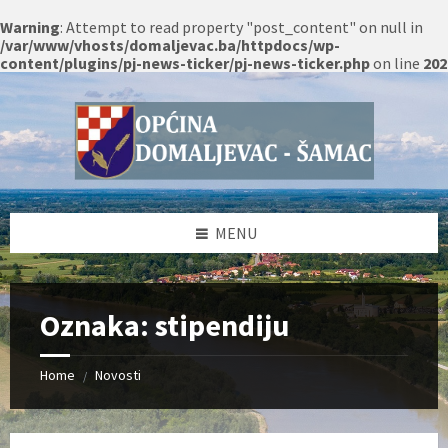
Warning
: Attempt to read property "post_content" on null in
/var/www/vhosts/domaljevac.ba/httpdocs/wp-
content/plugins/pj-news-ticker/pj-news-ticker.php
on line
202
Skip
Skip
Skip
Skip
to
to
to
to
content
left
right
footer
sidebar
sidebar
MENU
Oznaka:
stipendiju
Home
Novosti
/