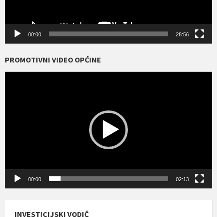
00:00
28:56
PROMOTIVNI VIDEO OPĆINE
Reproduktor
videozapisa
00:00
02:13
INVESTICIJSKI VODIČ