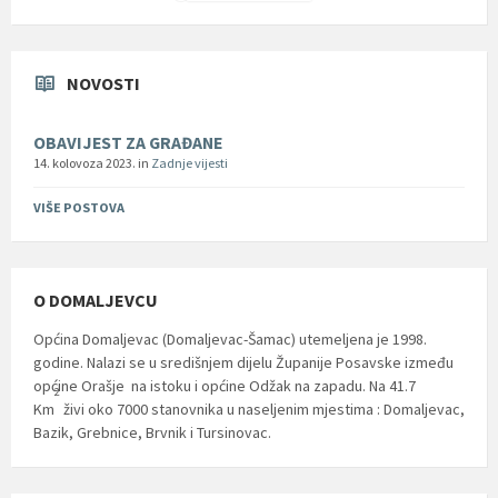
NOVOSTI
OBAVIJEST ZA GRAĐANE
14. kolovoza 2023.
in
Zadnje vijesti
VIŠE POSTOVA
O DOMALJEVCU
Općina Domaljevac (Domaljevac-Šamac) utemeljena je 1998.
godine. Nalazi se u središnjem dijelu Županije Posavske između
općine Orašje na istoku i općine Odžak na zapadu. Na 41.7
2
Km
živi oko 7000 stanovnika u naseljenim mjestima : Domaljevac,
Bazik, Grebnice, Brvnik i Tursinovac.